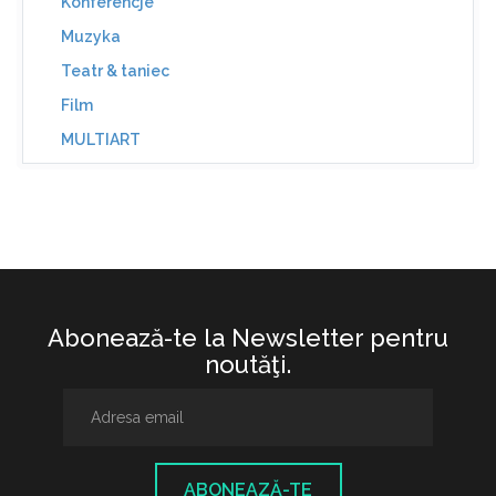
Konferencje
Muzyka
Teatr & taniec
Film
MULTIART
Abonează-te la Newsletter pentru
noutăţi.
ABONEAZĂ-TE