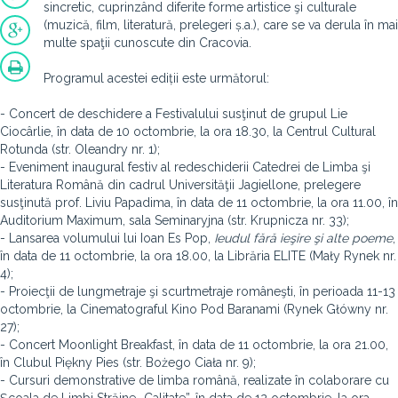
sincretic, cuprinzând diferite forme artistice şi culturale
(muzică, film, literatură, prelegeri ș.a.), care se va derula în mai
multe spaţii cunoscute din Cracovia.
Programul acestei ediții este următorul:
- Concert de deschidere a Festivalului susţinut de grupul Lie
Ciocârlie, în data de 10 octombrie, la ora 18.30, la Centrul Cultural
Rotunda (str. Oleandry nr. 1);
- Eveniment inaugural festiv al redeschiderii Catedrei de Limba şi
Literatura Română din cadrul Universităţii Jagiellone, prelegere
susţinută prof. Liviu Papadima, în data de 11 octombrie, la ora 11.00, în
Auditorium Maximum, sala Seminaryjna (str. Krupnicza nr. 33);
- Lansarea volumului lui Ioan Es Pop,
Ieudul fără ieşire şi alte poeme
,
în data de 11 octombrie, la ora 18.00, la Librăria ELITE (Mały Rynek nr.
4);
- Proiecţii de lungmetraje şi scurtmetraje româneşti, în perioada 11-13
octombrie, la Cinematograful Kino Pod Baranami (Rynek Główny nr.
27);
- Concert Moonlight Breakfast, în data de 11 octombrie, la ora 21.00,
în Clubul Piękny Pies (str. Bożego Ciała nr. 9);
- Cursuri demonstrative de limba română, realizate în colaborare cu