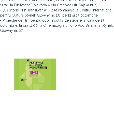
Şcoala de Limbi Străine „Calitate”, în data de 12 octombrie, la ora
11.00, la Bibiloteca Voievodală din Cracovia (str. Rajska nr. 1);
- „Călătorie prin Transilvania” - Zile româneşti la Centrul Internaţional
pentru Cultură (Rynek Główny nr. 25), pe 12 şi 13 octombrie;
- Proiecţie de film pentru copii însoţită de ateliere, în data de 13
octombrie, la ora 11.00, la Cinematograful Kino Pod Baranami (Rynek
Główny nr. 27).