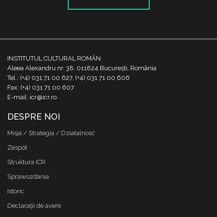
INSTITUTUL CULTURAL ROMÂN
Aleea Alexandru nr. 38, 011824 București, România
Tel.: (+4) 031 71 00 627, (+4) 031 71 00 606
Fax: (+4) 031 71 00 607
E-mail: icr@icr.ro
DESPRE NOI
Misja / Strategia / Działalność
Zespół
Struktura ICR
Sprawozdania
Istoric
Declaraţii de avere