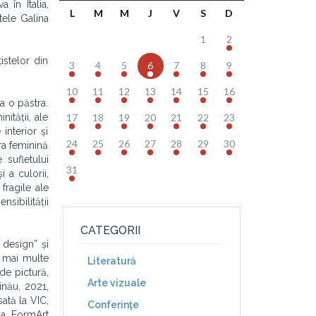
în Italia,
L
M
M
J
V
S
D
tele Galina
1
2
istelor din
3
4
5
6
7
8
9
10
11
12
13
14
15
16
a o păstra.
ității, ale
17
18
19
20
21
22
23
 interior și
24
25
26
27
28
29
30
ura feminină
 sufletului
31
 a culorii,
fragile ale
nsibilității
CATEGORII
 design” și
n mai multe
Literatură
de pictură,
Arte vizuale
inău, 2021,
sată la VIC,
Conferinţe
ia FormArt