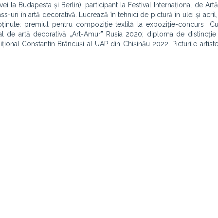
ovei la Budapesta și Berlin); participant la Festival Internațional de Art
-uri în artă decorativă. Lucrează în tehnici de pictură în ulei și acril
bținute: premiul pentru compoziție textilă la expoziție-concurs „Cu
al de artă decorativă „Art-Amur” Rusia 2020; diploma de distincție
ițional Constantin Brâncuși al UAP din Chișinău 2022. Picturile artistei