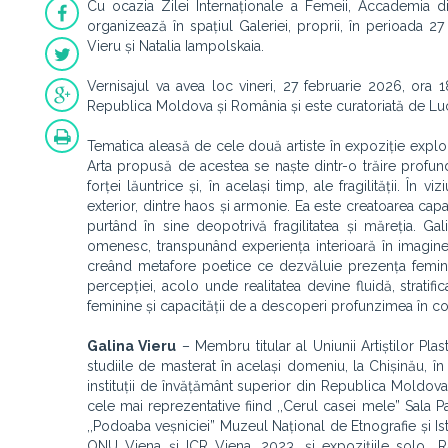
Cu ocazia Zilei Internaționale a Femeii, Accademia 
organizează în spațiul Galeriei, proprii, în perioada 2
Vieru și Natalia Iampolskaia.
Vernisajul va avea loc vineri, 27 februarie 2026, ora 1
Republica Moldova și România și este curatoriată de Lu
Tematica aleasă de cele două artiste în expoziție explor
Arta propusă de acestea se naște dintr-o trăire profund
forței lăuntrice și, în același timp, ale fragilității. În v
exterior, dintre haos și armonie. Ea este creatoarea capab
purtând în sine deopotrivă fragilitatea și măreția. Gal
omenesc, transpunând experiența interioară în imagine p
creând metafore poetice ce dezvăluie prezența feminină
percepției, acolo unde realitatea devine fluidă, stratifica
feminine și capacității de a descoperi profunzimea în cot
Galina Vieru
– Membru titular al Uniunii Artiștilor Plas
studiile de masterat în același domeniu, la Chișinău, în 
instituții de învățământ superior din Republica Moldova
cele mai reprezentative fiind ,,Cerul casei mele” Sala Pa
,,Podoaba veșniciei” Muzeul Național de Etnografie și Isto
ONU Viena și ICR Viena, 2023, şi expoziţiile solo ,,