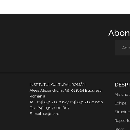
Abone
DESP
INSTITUTUL CULTURAL ROMÂN
Aleea Alexandru nr. 38, 011824 București,
Misiune 
România
Tel.: (+4) 031 71 00 627, (+4) 031 71 00 606
Echipa
Fax: (+4) 031 71 00 607
Structur
E-mail: icr@icr.ro
Rapoarte 
Istoric