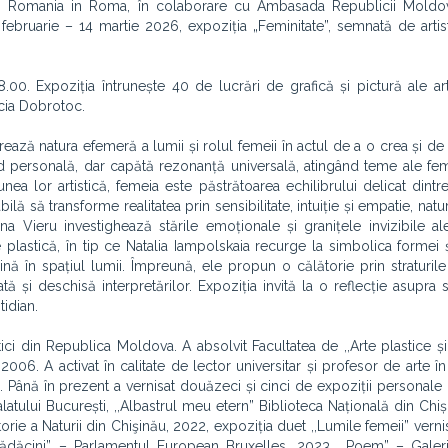
di Romania in Roma, în colaborare cu Ambasada Republicii Moldova 
7 februarie – 14 martie 2026, expoziția „Feminitate”, semnată de artis
8.00. Expoziția întrunește 40 de lucrări de grafică și pictură ale art
cia Dobrotoc.
ează natura efemeră a lumii și rolul femeii în actul de a o crea și de 
 personală, dar capătă rezonanță universală, atingând teme ale femin
iziunea lor artistică, femeia este păstrătoarea echilibrului delicat dintre
ilă să transforme realitatea prin sensibilitate, intuiție și empatie, nat
ina Vieru investighează stările emoționale și granițele invizibile ale
lastică, în tip ce Natalia Iampolskaia recurge la simbolica formei și
 în spațiul lumii. Împreună, ele propun o călătorie prin straturile 
tă și deschisă interpretărilor. Expoziția invită la o reflecție asupra se
idian.
tici din Republica Moldova. A absolvit Facultatea de ,,Arte plastice și
2006. A activat în calitate de lector universitar și profesor de arte î
. Până în prezent a vernisat douăzeci și cinci de expoziții personale 
latului București, ,,Albastrul meu etern” Biblioteca Națională din Chiș
rie a Naturii din Chişinău, 2022, expoziția duet ,,Lumile femeii” verni
Rădăcini” – Parlamentul European Bruxelles, 2023, ,,Poem” – Galer