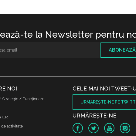
ază-te la Newsletter pentru no
ABONEAZĂ
RE NOI
CELE MAI NOI TWEET-U
/ Strategie / Funcţionare
URMĂREŞTE-NE PE TWITT
URMĂREŞTE-NE
a ICR
de activitate