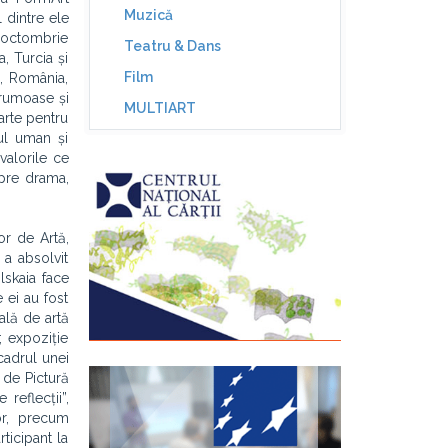
Muzică
 dintre ele
 (octombrie
Teatru & Dans
, Turcia și
Film
a, România,
frumoase și
MULTIART
Carte pentru
ul uman și
 valorile ce
spre drama,
or de Artă,
 a absolvit
lskaia face
e ei au fost
ală de artă
 expoziție
cadrul unei
 de Pictură
reflecții”,
lor, precum
ticipant la