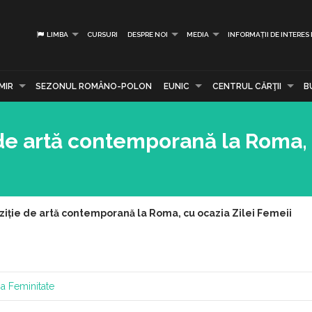
LIMBA
CURSURI
DESPRE NOI
MEDIA
INFORMAȚII DE INTERES
MIR
SEZONUL ROMÂNO-POLON
EUNIC
CENTRUL CĂRŢII
B
 de artă contemporană la Roma,
ziție de artă contemporană la Roma, cu ocazia Zilei Femeii
ia Feminitate