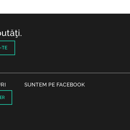
utăţi.
-TE
RI
SUNTEM PE FACEBOOK
ER