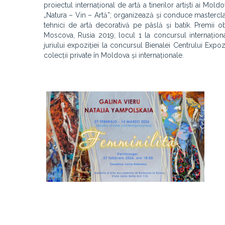
proiectul internațional de artă a tinerilor artiști ai Mold
„Natura – Vin – Artă”; organizează și conduce masterclass
tehnici de artă decorativă pe pâslă și batik. Premii o
Moscova, Rusia 2019; locul 1 la concursul internațion
juriului expoziției la concursul Bienalei Centrului Expoz
colecții private în Moldova și internaționale.