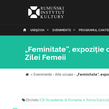
VARŞOVIA
EVENIMENTE
PROGRAMUL CANTE
„Feminitate”, expoziție
Zilei Femeii
»
Evenimente
›
Arte vizuale
›
„Feminitate”, expo
Etichete
ICR
Accademia di Romania in Roma
Expoziț