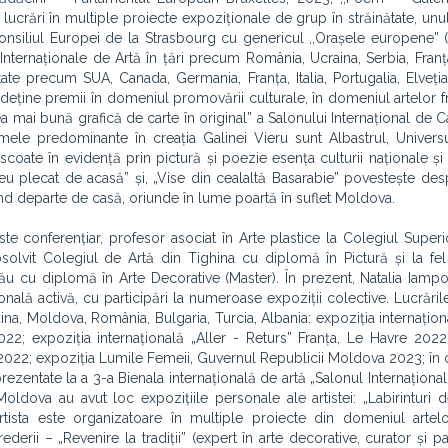
ucrări în multiple proiecte expoziționale de grup în străinătate, unul
 Consiliul Europei de la Strasbourg cu genericul ,,Orașele europene”
ternaționale de Artă în țări precum România, Ucraina, Serbia, Franța
tate precum SUA, Canada, Germania, Franța, Italia, Portugalia, Elveți
ta deține premii în domeniul promovării culturale, în domeniul artelor 
,Cea mai bună grafică de carte în original” a Salonului Internațional de 
mele predominante în creația Galinei Vieru sunt Albastrul, Univers
a scoate în evidență prin pictură și poezie esența culturii naționale și
 meu plecat de acasă” și, „Vise din cealaltă Basarabie” povestește de
fiind departe de casă, oriunde în lume poartă în suflet Moldova.
te conferențiar, profesor asociat în Arte plastice la Colegiul Superi
solvit Colegiul de Artă din Tighina cu diplomă în Pictură și la fel
ău cu diplomă în Arte Decorative (Master). În prezent, Natalia Iampo
țională activă, cu participări la numeroase expoziții colective. Lucrăril
ina, Moldova, România, Bulgaria, Turcia, Albania: expoziția internațion
; expoziția internațională „Aller - Returs” Franța, Le Havre 2022;
2022; expoziția Lumile Femeii, Guvernul Republicii Moldova 2023; în 
rezentate la a 3-a Bienala internațională de artă „Salonul Internațional
oldova au avut loc expozițiile personale ale artistеi: „Labirinturi de 
 artista este organizatoare în multiple proiecte din domeniul arte
rii – „Revenire la tradiții” (expert în arte decorative, curator și par