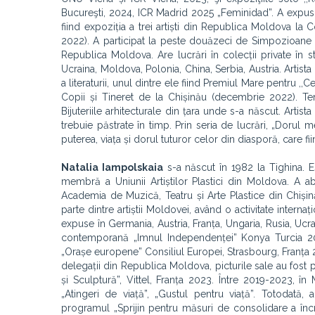
Bucureşti, 2024, ICR Madrid 2025 „Feminidad”. A expus l
fiind expoziția a trei artiști din Republica Moldova la
2022). A participat la peste douăzeci de Simpozioane In
Republica Moldova. Are lucrări în colecții private în s
Ucraina, Moldova, Polonia, China, Serbia, Austria. Artis
a literaturii, unul dintre ele fiind Premiul Mare pentru ,
Copii și Tineret de la Chișinău (decembrie 2022). Te
Bijuteriile arhitecturale din țara unde s-a născut. Artist
trebuie păstrate în timp. Prin seria de lucrări, „Dorul
puterea, viața și dorul tuturor celor din diasporă, care 
Natalia Iampolskaia
s-a născut în 1982 la Tighina. Es
membră a Uniunii Artiștilor Plastici din Moldova. A ab
Academia de Muzică, Teatru și Arte Plastice din Chișin
parte dintre artiștii Moldovei, având o activitate interna
expuse în Germania, Austria, Franța, Ungaria, Rusia, Ucra
contemporană „Imnul Independenței” Konya Turcia 2022
„Orașe europene” Consiliul Europei, Strasbourg, Franța 
delegații din Republica Moldova, picturile sale au fost p
și Sculptură”, Vittel, Franța 2023. Între 2019-2023, în M
„Atingeri de viață”, „Gustul pentru viață”. Totodată,
programul „Sprijin pentru măsuri de consolidare a încrede