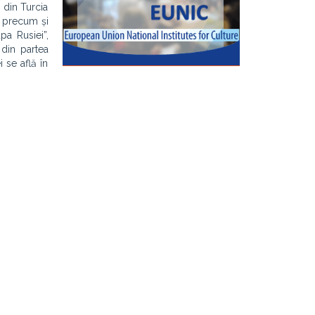
ă din Turcia
, precum și
pa Rusiei”,
 din partea
 se află în