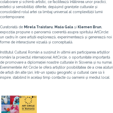
colaborare și schimb artistic, ce facilitează întâlnirea unor practici,
estetici și sensibilități diferite, depășind granițele culturale și
consolidând rolul artei ca limbaj universal al complexității lumii
contemporane.
Curatoriată de
Mirela Traistaru
,
Maša Gala
și
Klemen Brun
,
expoziția propune o panoramă coerentă asupra spiritului ArtCircle:
un cadru în care artiștii explorează, experimentează și generează noi
forme de interacțiune vizuală și conceptuală.
Institutul Cultural Român a susținut în ultimii ani participarea artiștilor
români la proiectul internațional ArtCircle, o oportunitate importantă
de promovare a diplomației noastre culturale în Slovenia și nu numai.
Evenimentele Art Circle le oferă artiștilor posibilitatea de a crea alături
de artiști din alte țări, într-un spațiu geografic și cultural care să îi
inspire, stabilind în același timp contacte cu oamenii și mediul local.