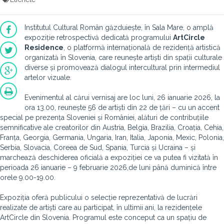
Institutul Cultural Român găzduiește, în Sala Mare, o amplă
expoziție retrospectivă dedicată programului
ArtCircle
Residence
, o platformă internațională de rezidență artistică
organizată în Slovenia, care reunește artiști din spații culturale
diverse și promovează dialogul intercultural prin intermediul
artelor vizuale.
Evenimentul al cărui vernisaj are loc luni, 26 ianuarie 2026, la
ora 13.00, reunește 56 de artiști din 22 de țări – cu un accent
special pe prezența Sloveniei și României, alături de contribuțiile
semnificative ale creatorilor din Austria, Belgia, Brazilia, Croația, Cehia,
Franța, Georgia, Germania, Ungaria, Iran, Italia, Japonia, Mexic, Polonia,
Serbia, Slovacia, Coreea de Sud, Spania, Turcia și Ucraina – și
marchează deschiderea oficială a expoziției ce va putea fi vizitată în
perioada 26 ianuarie – 9 februarie 2026,de luni până duminică între
orele 9.00-19.00.
Expoziția oferă publicului o selecție reprezentativă de lucrări
realizate de artiști care au participat, în ultimii ani, la rezidențele
ArtCircle din Slovenia. Programul este conceput ca un spațiu de