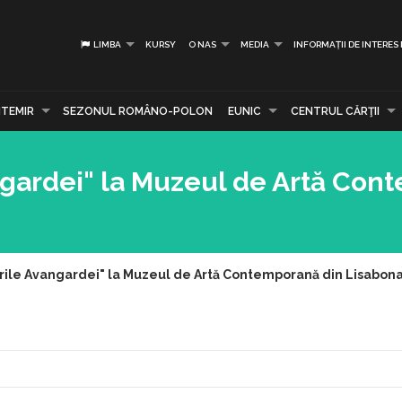
LIMBA
KURSY
O NAS
MEDIA
INFORMAȚII DE INTERES
TEMIR
SEZONUL ROMÂNO-POLON
EUNIC
CENTRUL CĂRŢII
angardei" la Muzeul de Artă Co
orile Avangardei" la Muzeul de Artă Contemporană din Lisabon