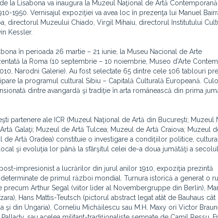
ân de la Lisabona va inaugura la Muzeul Naţional de Artă Contemporan
10-1950. Vernisajul expoziţiei va avea loc în prezenţa lui Manuel Bairr
, directorul Muzeului Chiado, Virgil Mihaiu, directorul Institutului Cult
in Kessler.
isabona în perioada 26 martie – 21 iunie, la Museu Nacional de Arte
entată la Roma (10 septembrie – 10 noiembrie, Museo d'Arte Conte
10, Narodni Galerie). Au fost selectate 65 dintre cele 106 tablouri pre
cipare la programul cultural Sibiu – Capitală Culturală Europeană. Culo
nsionată dintre avangardă şi tradiţie în arta românească din prima jum
ti partenere ale ICR (Muzeul Naţional de Artă din Bucureşti; Muzeul 
Artă Galaţi; Muzeul de Artă Tulcea; Muzeul de Artă Craiova; Muzeul d
 Artă Oradea) constituie o investigare a condiţiilor politice, cultural
ocal şi evoluţia lor până la sfârşitul celei de-a doua jumătăţi a secolul
st-impresionist a lucrărilor din jurul anilor 1910, expoziţia prezintă
e determinate de primul război mondial. Turnura istorică a generat o 
le precum Arthur Segal (viitor lider al Novembergruppe din Berlin), Ma
ara), Hans Mattis-Teutsch (pictorul abstract legat atât de Bauhaus cât
a şi din Ungaria), Corneliu Michăilescu sau M.H. Maxy ori Victor Braune
Pallady, sau acelea militant-tradiţionaliste semnate de Camil Ressu, F