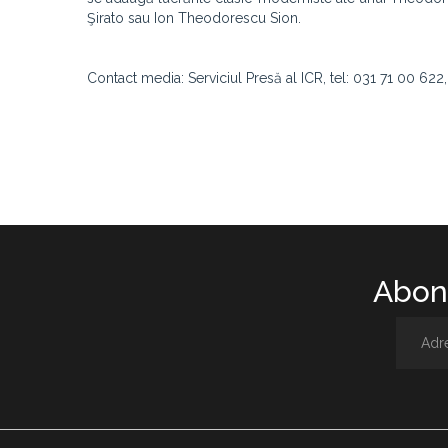
Şirato sau Ion Theodorescu Sion.
Contact media: Serviciul Presă al ICR, tel: 031 71 00 622,
Abone