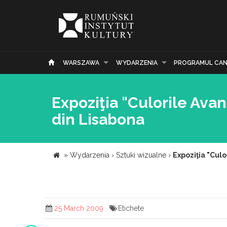
WARSZAWA
WYDARZENIA
PROGRAMUL CAN
Expoziţia "Culorile Av
din Lisabona
»
Wydarzenia
›
Sztuki wizualne
›
Expoziţia "Cul
25 March 2009
Etichete