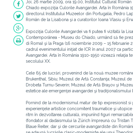
Joi, 26 martie 2009, ora 19.00, Institutul Cultural Rom
Chiado expoziţia Culorile Avangardei. Arta în România 19
directorul Institutului Muzeelor din Portugalia, Pedro Lapa
Român de la Lisabona şi a curatorilor Ioana Vlasiu şi Erw
Expoziţia Culorile Avangardei va fi putea fi vizitată la L
Contemporânea - Museu do Chiado, urmând să fie prez
di Roma) şi la Praga (16 noiembrie 2009 – 15 februarie 20
cadrul evenimentului iniţiat de ICR în anul 2007 ca parti
Avangardei. Arta în România 1910-1950 vizează relaţia te
secolului XX.
Cele 65 de lucrări, provenind de la nouă muzee româneş
Brukenthal, Sibiu; Muzeul de Artă Constanţa; Muzeul de 
Drobeta Turnu-Severin; Muzeul de Artă Braşov şi Muzeul de
estetice ale emergenţei avangardei şi tradiţionalismului l
Pornind de la modernismul matur de tip expresionist si po
experienţele artistice concomitent traumatice şi utopic
ritm în dezvoltarea culturală, impunînd figuri remarcabi
(fondator al dadaismului la Zürich împreună cu Tristan Tz
Blaue Reiter, dar şi de cercurile avangardiste din Români
se adaugă lucrările clasic-moderniste ale unui Theodor 