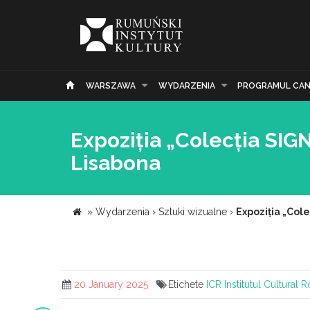
WARSZAWA
WYDARZENIA
PROGRAMUL CAN
Expoziția „Colecția SIGN
Lisabona
»
Wydarzenia
›
Sztuki wizualne
›
Expoziția „Cole
20 January 2025
Etichete
ICR
Institutul Cultural