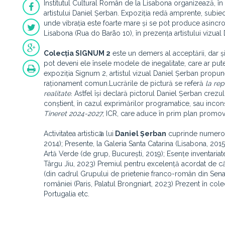
Institutul Cultural Român de la Lisabona organizează, î
artistului Daniel Șerban. Expoziția redă amprente, subiec
unde vibrația este foarte mare și se pot produce asincroni
Lisabona (Rua do Barão 10), în prezența artistului vizual
Colecția SIGNUM 2
este un demers al acceptării, dar și
pot deveni ele însele modele de inegalitate, care ar pute
expoziția Signum 2, artistul vizual Daniel Șerban propune 
raționament comun.Lucrările de pictură se referă
la rep
realitate
. Astfel își declară pictorul Daniel Șerban crezu
conștient, în cazul exprimărilor programatice, sau inconșt
Tineret 2024-2027
, ICR, care aduce în prim plan promovare
Activitatea artisticӑ a lui
Daniel Șerban
cuprinde numeroase
2014); Presente, la Galeria Santa Catarina (Lisabona, 201
Artă Verde (de grup, București, 2019); Esențe inventariat
Târgu Jiu, 2023) Premiul pentru excelență acordat de c
(din cadrul Grupului de prietenie franco-român din Senatul 
româniei (Paris, Palatul Brongniart, 2023) Prezent în colecţ
Portugalia etc.