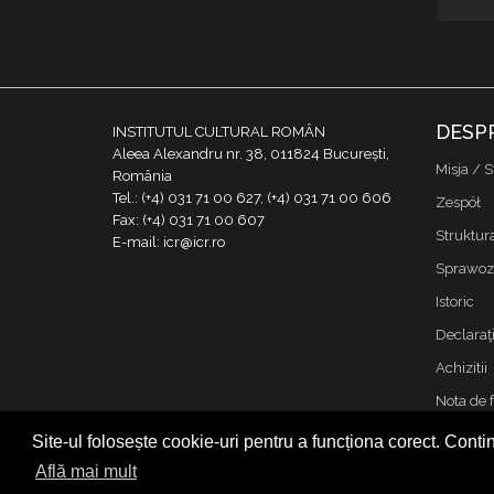
DESP
INSTITUTUL CULTURAL ROMÂN
Aleea Alexandru nr. 38, 011824 București,
Misja / S
România
Tel.: (+4) 031 71 00 627, (+4) 031 71 00 606
Zespół
Fax: (+4) 031 71 00 607
Struktur
E-mail: icr@icr.ro
Sprawoz
Istoric
Declaraţi
Achizitii
Nota de 
Kontakt
Site-ul folosește cookie-uri pentru a funcționa corect. Contin
Cookies &
Află mai mult