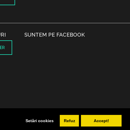
RI
SUNTEM PE FACEBOOK
ER
.
Setări cookies
Refuz
Accept!