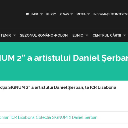
LIMBA
KURSY
O NAS
MEDIA
INFORMAȚII DE INTERES
TEMIR
SEZONUL ROMÂNO-POLON
EUNIC
CENTRUL CĂRŢII
UM 2” a artistului Daniel Șerban
cția SIGNUM 2” a artistului Daniel Șerban, la ICR Lisabona
 Roman
ICR Lisabona
Colectia SIGNUM 2
Daniel Serban