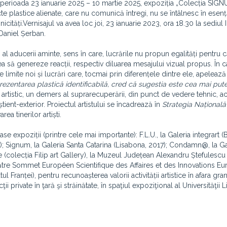
n perioada 23 ianuarie 2025 – 10 martie 2025, expoziția „Colecția SIGN
te plastice alienate, care nu comunică întregi, nu se întâlnesc în esen
cități.Vernisajul va avea loc joi, 23 ianuarie 2023, ora 18.30 la sediul 
 Daniel Șerban.
 al aducerii aminte, sens în care, lucrările nu propun egalități pentru 
a să genereze reacții, respectiv diluarea mesajului vizual propus. În c
limite noi și lucrări care, tocmai prin diferențele dintre ele, apelează
rezentarea plastică identificabilă, cred că sugestia este cea mai put
l artistic, un demers al suprarecuperării, din punct de vedere tehnic, ac
ient-exterior. Proiectul artistului se încadrează în
Strategia Națională
a tinerilor artiști.
 expoziții (printre cele mai importante): F.L.U., la Galeria integrart (
5); Signum, la Galeria Santa Catarina (Lisabona, 2017); Condamn@, la G
e (colecția Filip art Gallery), la Muzeul Județean Alexandru Ștefulescu
ătre Sommet Européen Scientifique des Affaires et des Innovations E
Franței), pentru recunoașterea valorii activității artistice în afara gran
ii private în ţară şi străinătate, în spaţiul expoziţional al Universităţii 