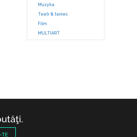
Muzyka
Teatr & taniec
Film
MULTIART
utăţi.
-TE