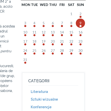
UM 2” a
MON
TUE
WED
THU
FRI
SAT
SUN
ță, acolo
ICR
1
2
3
4
5
6
7
8
9
că acestea
adrul
10
11
12
13
14
15
16
 un
ernică
17
18
19
20
21
22
23
t
24
25
26
27
28
29
30
 pentru
31
Bucuresti,
aleria de
 (de grup,
CATEGORII
uropéens
ițelor
Lisabona,
Literatura
Sztuki wizualne
Konferencje