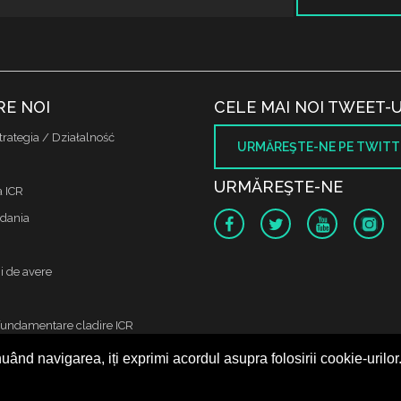
RE NOI
CELE MAI NOI TWEET-U
trategia / Działalność
URMĂREŞTE-NE PE TWITT
URMĂREŞTE-NE
a ICR
dania
i de avere
fundamentare cladire ICR
uând navigarea, iți exprimi acordul asupra folosirii cookie-urilor
 protectia datelor