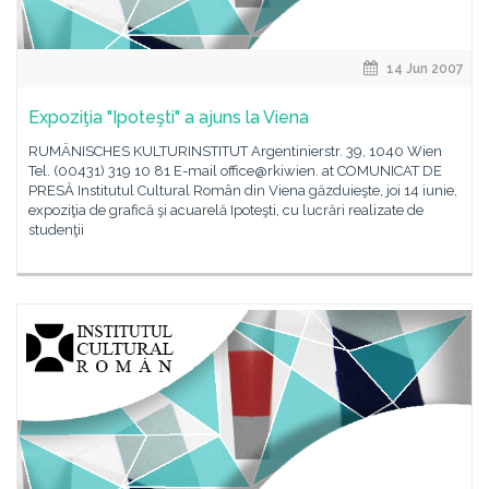
14 Jun 2007
Expoziţia "Ipoteşti" a ajuns la Viena
RUMÄNISCHES KULTURINSTITUT Argentinierstr. 39, 1040 Wien
Tel. (00431) 319 10 81 E-mail office@rkiwien. at COMUNICAT DE
PRESĂ Institutul Cultural Român din Viena găzduieşte, joi 14 iunie,
expoziţia de grafică şi acuarelă Ipoteşti, cu lucrări realizate de
studenţii