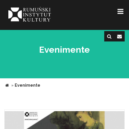
Evenimente
»
Evenimente