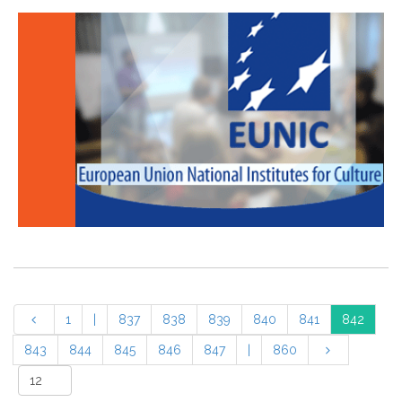
1
|
837
838
839
840
841
842
843
844
845
846
847
|
860