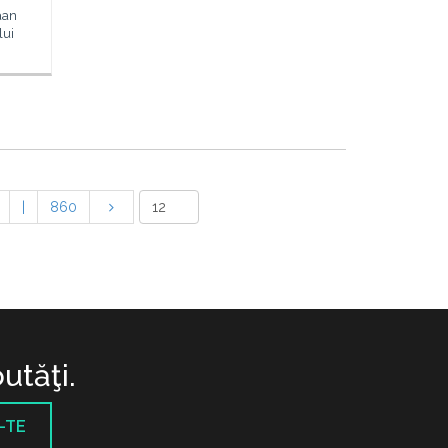
aan
lui
|
860
utăţi.
-TE