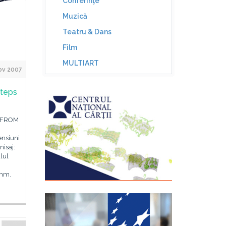
Conferinţe
Muzică
Teatru & Dans
Film
MULTIART
ov 2007
steps
S FROM
ensiuni
nisaj:
alul
amm.