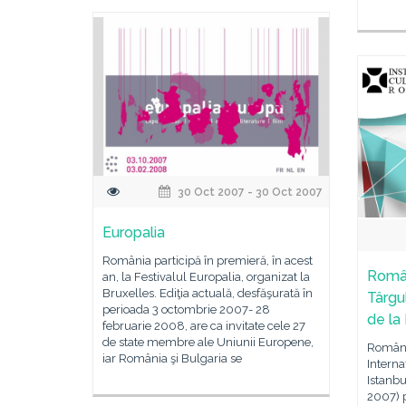
30 Oct 2007 - 30 Oct 2007
Europalia
România participă în premieră, în acest
Român
an, la Festivalul Europalia, organizat la
Bruxelles. Ediţia actuală, desfăşurată în
Târgu
perioada 3 octombrie 2007- 28
de la 
februarie 2008, are ca invitate cele 27
de state membre ale Uniunii Europene,
Români
iar România şi Bulgaria se
Interna
Istanbu
2007) p