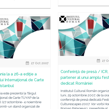
27 O
27 Oct 2007
Conferinţă de presă / ICR,
ia la a 26-a ediţie a
partener al unui amplu fest
lui Internaţional de Carte
dedicat României
Istanbul
Institutul Cultural Român organi
a este prezentă la Târgul
luni, 29 octombrie 2007, de la ora
ţional de Carte TÜYAP de la
conferinţă de presă dedicată Fest
l (27 octombrie- 4 noiembrie
Culturescapes 2007. Vor vorbi Hor
rintr-un stand organizat de
Roman Patapievici, preşedinte al