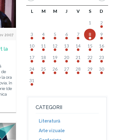
L
M
M
J
V
S
D
1
2
3
4
5
6
7
8
9
ov 2007
10
11
12
13
14
15
16
t la
17
18
19
20
21
22
23
ă
24
25
26
27
28
29
30
i de
 la ora
31
via, în
rie (de
nica
CATEGORII
Literatură
Arte vizuale