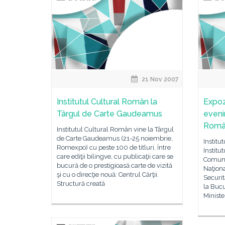
21 Nov 2007
Institutul Cultural Român la
Expozi
Târgul de Carte Gaudeamus
eveni
Român
Institutul Cultural Român vine la Târgul
de Carte Gaudeamus (21-25 noiembrie,
Institu
Romexpo) cu peste 100 de titluri, între
Institu
care ediţii bilingve, cu publicaţii care se
Comuni
bucură de o prestigioasă carte de vizită
Naţiona
şi cu o direcţie nouă: Centrul Cărţii.
Securit
Structură creată
la Bucur
Ministe