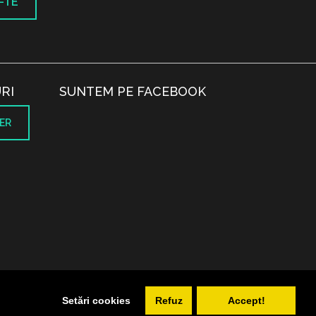
-TE
RI
SUNTEM PE FACEBOOK
ER
.
Setări cookies
Refuz
Accept!