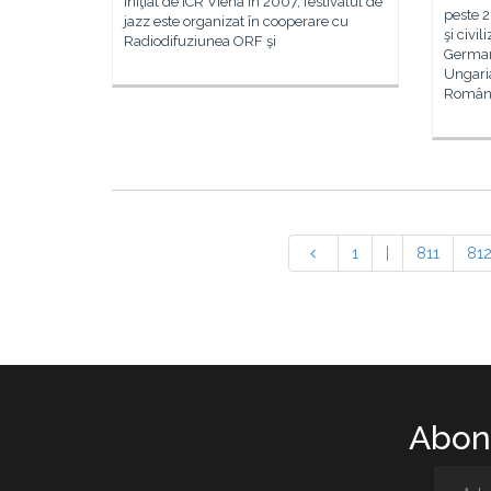
Iniţiat de ICR Viena în 2007, festivalul de
peste 2
jazz este organizat în cooperare cu
şi civi
Radiodifuziunea ORF şi
Germani
Ungaria
România
1
|
811
81
Abone