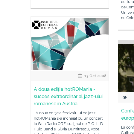
cultura
de Cent
Univers
cu Col
13 Oct 2008
A doua ediţie hotROMania -
succes extraordinar al jazz-ului
românesc în Austria
Confe
A doua ediţie a festivalului de jazz
europ
hotROMania s-a încheiat cu un concert
la Sala Radio ORF, susţinut de P. O. L. D.
La conf
I. Big Band şi Silvia Dumitrescu, voce.
Cultura