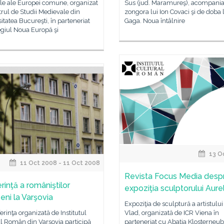
le ale Europei comune, organizat
Sus (jud. Maramureş), acompania
rul de Studii Medievale din
zongora lui Ion Covaci şi de doba 
itatea Bucureşti, în parteneriat
Gaga. Noua întâlnire
egiul Noua Europă şi
13 O
11 Oct 2008 - 11 Oct 2008
Revista Focus Media desp
rinţă a româniştilor
expoziţia sculptorului Aure
eni la Varşovia
Expoziţia de sculptură a artistului
erinţa organizată de Institutul
Vlad, organizată de ICR Viena în
l Român din Varşovia participă
parteneriat cu Abaţia Klosterneub