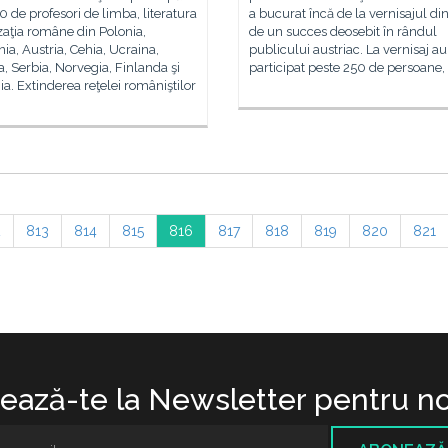
0 de profesori de limba, literatura
a bucurat încă de la vernisajul din
lizaţia române din Polonia,
de un succes deosebit în rândul
a, Austria, Cehia, Ucraina,
publicului austriac. La vernisaj au
, Serbia, Norvegia, Finlanda şi
participat peste 250 de persoane,
. Extinderea reţelei româniştilor
2
813
814
815
816
817
818
819
820
821
ază-te la Newsletter pentru no