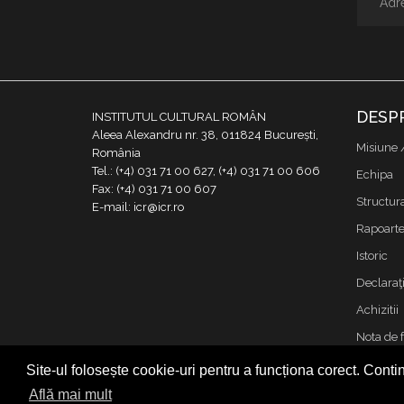
DESP
INSTITUTUL CULTURAL ROMÂN
Aleea Alexandru nr. 38, 011824 București,
Misiune 
România
Tel.: (+4) 031 71 00 627, (+4) 031 71 00 606
Echipa
Fax: (+4) 031 71 00 607
Structur
E-mail: icr@icr.ro
Rapoarte 
Istoric
Declaraţi
Achizitii
Nota de 
Contact
Site-ul folosește cookie-uri pentru a funcționa corect. Contin
Cookies &
Află mai mult