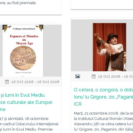
ie, au fost premiate.
16 Oct 2008 - 16 O
16 Oct 2008 - 16 Oct 2008
O ceteră, o zongoră, o dob
 şi lumi în Evul Mediu.
Ionu’ lu Grigore, zis „Paganin
se culturale ale Europei
ICR
ne
Marţi, 21 octombrie 2008, de la or
 17 şi sâmbătă, 18 octombrie
la Institutul Cultural Român (Ale
n cadrul Colocviului internaţional
Alexandru 38) va vibra cetera lui
 şi lumi în Evul Mediu. Premise
lu' Grigore, zis „Paganini, din Săli