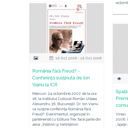
octombr
16 Oct 2008 - 16 Oct 2008
România fără Freud? -
Conferinţă susţinută de Ion
Vianu la ICR
Spaţii
Miercuri, 24 octombrie 2007, de la ora
Premi
18, la Institutul Cultural Român (Aleea
Alexandru 38, Bucureşti), Dr. Ion Vianu
comu
va susţine conferinţa România fără
Freud?. Evenimentul, organizat în
Vineri,
parteneriat cu Editura Trei, face parte din
2008, î
seria „Întâlniri şi (re)întâlniri
„Spaţii