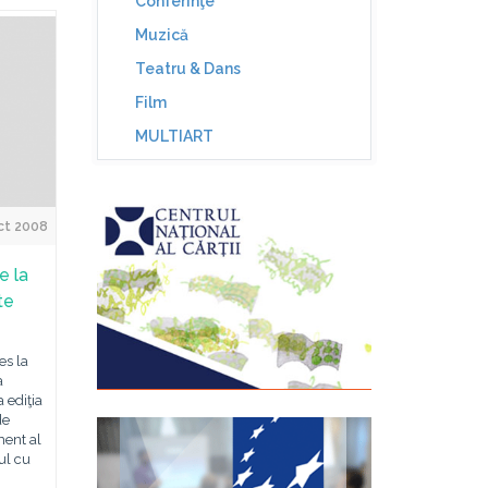
Conferinţe
Muzică
Teatru & Dans
Film
MULTIART
ct 2008
e la
te
es la
a
 ediţia
de
ment al
ul cu