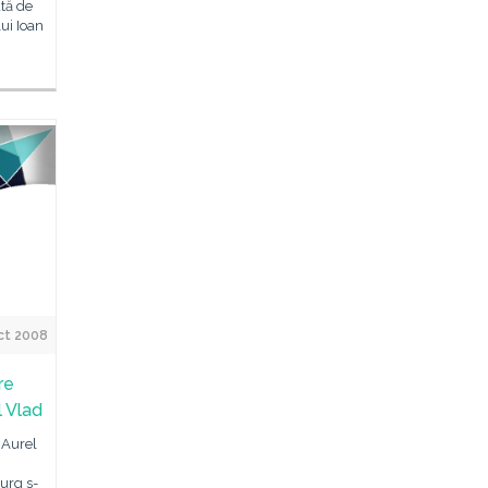
tă de
lui Ioan
ct 2008
re
l Vlad
 Aurel
urg s-