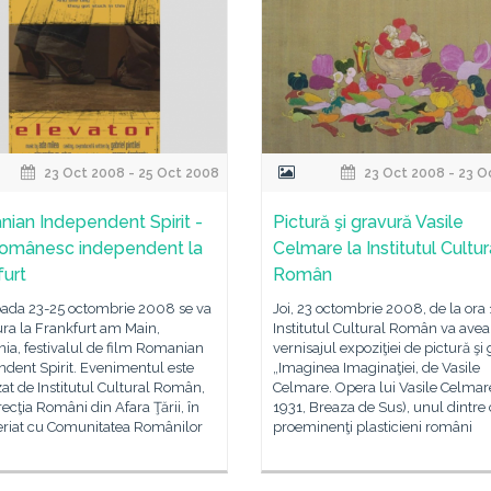
23 Oct 2008 - 25 Oct 2008
23 Oct 2008 - 23 O
ian Independent Spirit -
Pictură şi gravură Vasile
românesc independent la
Celmare la Institutul Cultur
furt
Român
ioada 23-25 octombrie 2008 se va
Joi, 23 octombrie 2008, de la ora 
ra la Frankfurt am Main,
Institutul Cultural Român va avea
ia, festivalul de film Romanian
vernisajul expoziţiei de pictură şi 
dent Spirit. Evenimentul este
„Imaginea Imaginaţiei, de Vasile
at de Institutul Cultural Român,
Celmare. Opera lui Vasile Celmare
recţia Români din Afara Ţării, în
1931, Breaza de Sus), unul dintre
eriat cu Comunitatea Românilor
proeminenţi plasticieni români