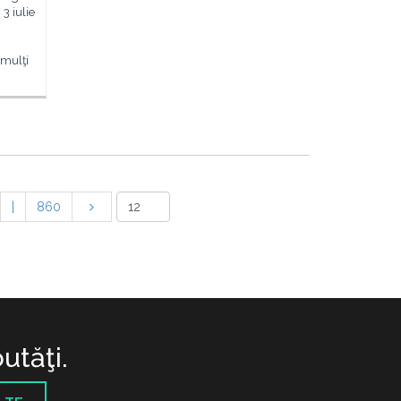
 3 iulie
 mulţi
|
860
utăţi.