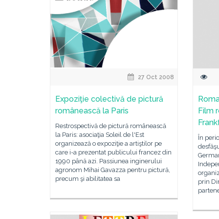
27 Oct 2008
Expoziţie colectivă de pictură
Roman
românească la Paris
Film 
Frank
Restrospectivă de pictură românească
la Paris: asociaţia Soleil de l'Est
În per
organizează o expoziţie a artiştilor pe
desfăşu
care i-a prezentat publicului francez din
German
1990 până azi. Passiunea inginerului
Indepen
agronom Mihai Gavazza pentru pictură,
organiz
precum şi abilitatea sa
prin Di
parten