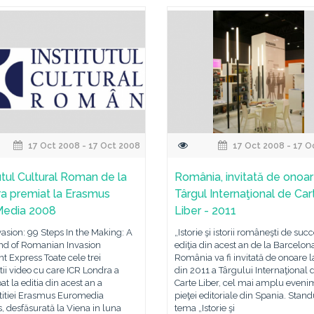
17 Oct 2008 - 17 Oct 2008
17 Oct 2008 - 17 O
tutul Cultural Roman de la
România, invitată de onoar
a premiat la Erasmus
Târgul Internaţional de Car
Media 2008
Liber - 2011
vasion: 99 Steps In the Making: A
„Istorie şi istorii româneşti de succ
nd of Romanian Invasion
ediţia din acest an de la Barcelon
nt Express Toate cele trei
România va fi invitată de onoare la
ii video cu care ICR Londra a
din 2011 a Târgului Internaţional 
pat la editia din acest an a
Carte Liber, cel mai amplu eveni
itiei Erasmus Euromedia
pieţei editoriale din Spania. Stand
 desfăsurată la Viena in luna
tema „Istorie şi