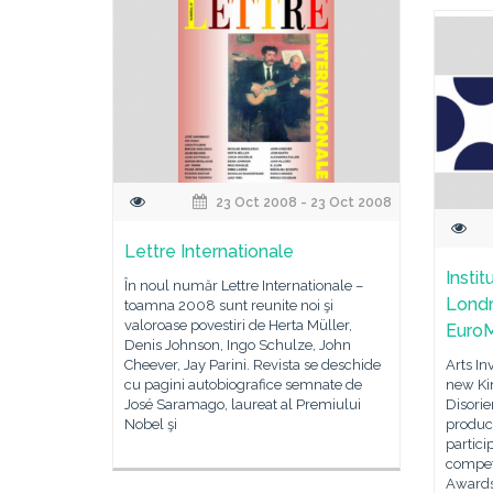
23 Oct 2008 - 23 Oct 2008
Lettre Internationale
Insti
În noul număr Lettre Internationale –
Londr
toamna 2008 sunt reunite noi şi
valoroase povestiri de Herta Müller,
Euro
Denis Johnson, Ingo Schulze, John
Cheever, Jay Parini. Revista se deschide
Arts In
cu pagini autobiografice semnate de
new Ki
José Saramago, laureat al Premiului
Disorie
Nobel şi
product
partici
compet
Awards,