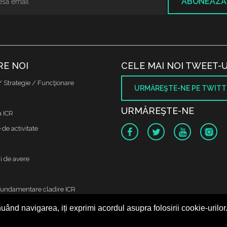
ABONEAZĂ
RE NOI
CELE MAI NOI TWEET-U
/ Strategie / Funcţionare
URMĂREŞTE-NE PE TWITT
URMĂREŞTE-NE
a ICR
de activitate
i de avere
fundamentare cladire ICR
uând navigarea, iți exprimi acordul asupra folosirii cookie-urilor
 protectia datelor