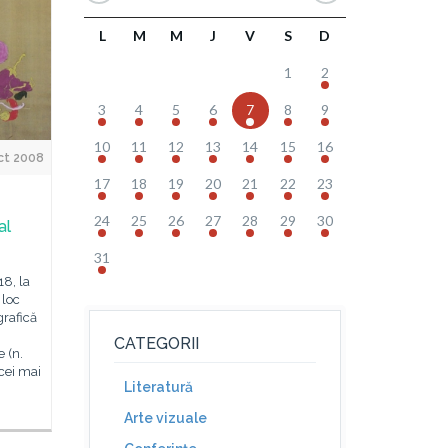
L
M
M
J
V
S
D
1
2
3
4
5
6
7
8
9
10
11
12
13
14
15
16
ct 2008
17
18
19
20
21
22
23
24
25
26
27
28
29
30
al
31
18, la
 loc
grafică
CATEGORII
 (n.
 cei mai
Literatură
Arte vizuale