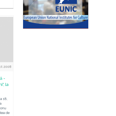
ct 2008
ă -
i“, la
a 18,
ea
 Ionu
ştea de