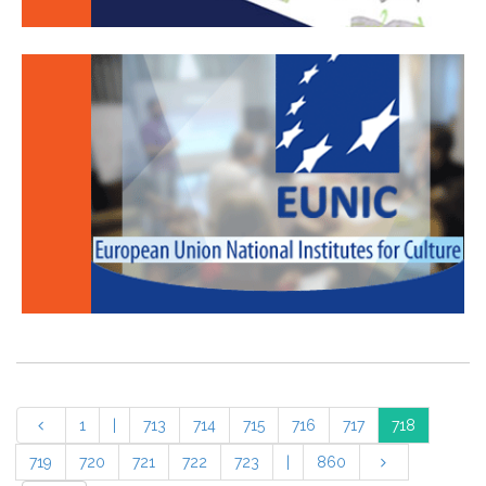
1
|
713
714
715
716
717
718
719
720
721
722
723
|
860