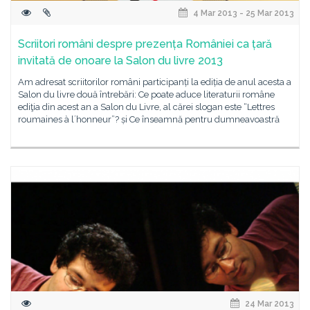
4 Mar 2013 - 25 Mar 2013
Scriitori români despre prezența României ca țară
invitată de onoare la Salon du livre 2013
Am adresat scriitorilor români participanți la ediția de anul acesta a
Salon du livre două întrebări: Ce poate aduce literaturii române
ediţia din acest an a Salon du Livre, al cărei slogan este “Lettres
roumaines à lʼhonneur”? și Ce înseamnă pentru dumneavoastră
24 Mar 2013