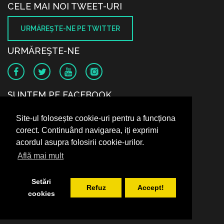
CELE MAI NOI TWEET-URI
URMĂREŞTE-NE PE TWITTER
URMĂREŞTE-NE
SUNTEM PE FACEBOOK
Site-ul folosește cookie-uri pentru a funcționa
corect. Continuând navigarea, iți exprimi
acordul asupra folosirii cookie-urilor.
Află mai mult
Setări
Refuz
Accept!
cookies