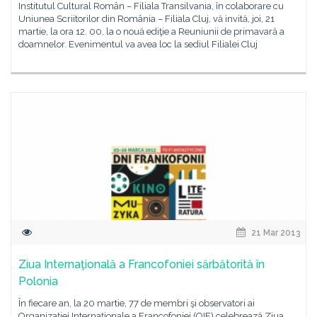
Institutul Cultural Român – Filiala Transilvania, în colaborare cu
Uniunea Scriitorilor din România – Filiala Cluj, vă invită, joi, 21
martie, la ora 12. 00, la o nouă ediţie a Reuniunii de primavară a
doamnelor. Evenimentul va avea loc la sediul Filialei Cluj
21 Mar 2013
Ziua Internaţională a Francofoniei sărbătorită în
Polonia
În fiecare an, la 20 martie, 77 de membri şi observatori ai
Organizaţiei Internaţionale a Francofoniei (OIF) celebrează Ziua