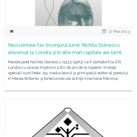
27 Mar 2013
Necuvintele fac înconjurul lumii: Nichita Stănescu
aniversat la Londra şi în alte mari capitale ale lumii
Marele poet Nichita Stănescu (1933-1983) va fi sărbătorit la ICR
Londra cu ocazia împlinirii a 80 de ani de la naştere. Invitaţii
speciali sunt Peter Jay, traducătorul şi principalul editor al poetului
în Marea Britanie, şi binecunoscuta actriţă Anamaria Marinca,