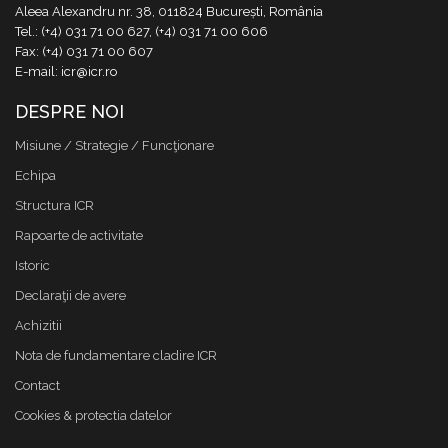
Aleea Alexandru nr. 38, 011824 București, România
Tel.: (+4) 031 71 00 627, (+4) 031 71 00 606
Fax: (+4) 031 71 00 607
E-mail: icr@icr.ro
DESPRE NOI
Misiune / Strategie / Funcţionare
Echipa
Structura ICR
Rapoarte de activitate
Istoric
Declaraţii de avere
Achizitii
Nota de fundamentare cladire ICR
Contact
Cookies & protectia datelor