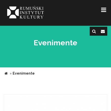
Evenimente
»
Evenimente