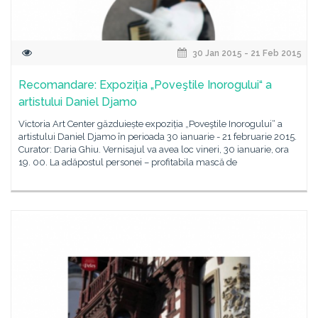
30 Jan 2015 - 21 Feb 2015
Recomandare: Expoziția „Poveştile Inorogului“ a
artistului Daniel Djamo
Victoria Art Center găzduiește expoziția „Poveştile Inorogului“ a
artistului Daniel Djamo în perioada 30 ianuarie - 21 februarie 2015.
Curator: Daria Ghiu. Vernisajul va avea loc vineri, 30 ianuarie, ora
19. 00. La adăpostul personei – profitabila mască de