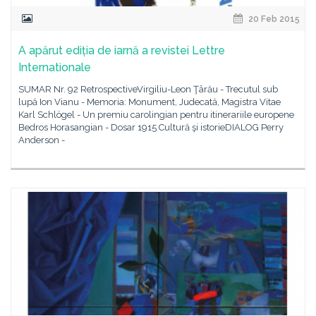
20 Feb 2015
A apărut ediția de iarnă a revistei Lettre
Internationale
SUMAR Nr. 92 RetrospectiveVirgiliu-Leon Ţârău - Trecutul sub
lupă Ion Vianu - Memoria: Monument, Judecată, Magistra Vitae
Karl Schlögel - Un premiu carolingian pentru itinerariile europene
Bedros Horasangian - Dosar 1915 Cultură şi istorieDIALOG Perry
Anderson -