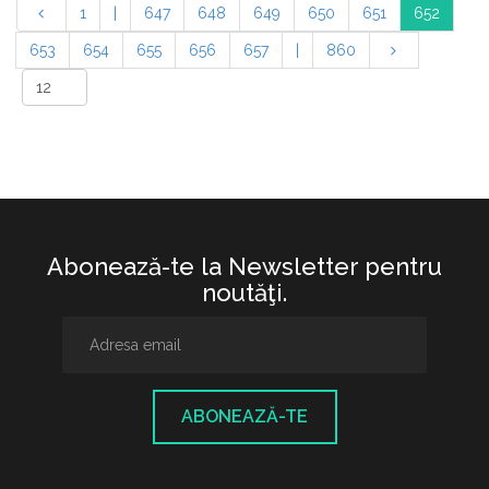
1
|
647
648
649
650
651
652
653
654
655
656
657
|
860
Abonează-te la Newsletter pentru
noutăţi.
ABONEAZĂ-TE