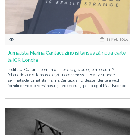
21 Feb 2015
Jurnalista Marina Cantacuzino își lansează noua carte
la ICR Londra
Institutul Cultural Român din Londra găzduiește miercuri, 21
februarie 2018, lansarea cărţii Forgiveness is Really Strange,
semnată de jurnalista Marina Cantacuzino, descendentă a vechii
familii princiare românești, și profesorul și psihologul Masi Noor de