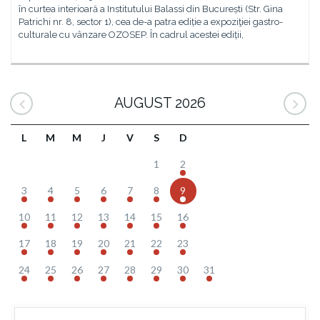
în curtea interioară a Institutului Balassi din București (Str. Gina
Patrichi nr. 8, sector 1), cea de-a patra ediție a expoziţiei gastro-
culturale cu vânzare OZOSEP. În cadrul acestei ediții,
AUGUST 2026
L
M
M
J
V
S
D
1
2
3
4
5
6
7
8
9
10
11
12
13
14
15
16
17
18
19
20
21
22
23
24
25
26
27
28
29
30
31