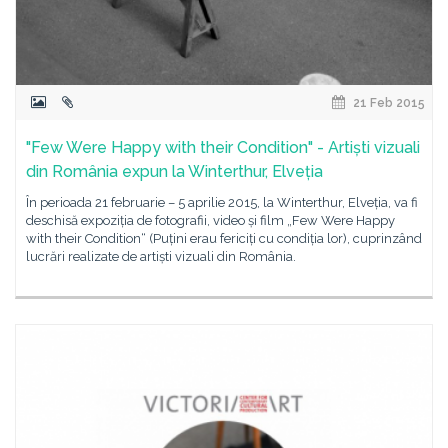
21 Feb 2015
"Few Were Happy with their Condition" - Artiști vizuali
din România expun la Winterthur, Elveția
În perioada 21 februarie – 5 aprilie 2015, la Winterthur, Elveția, va fi
deschisă expoziția de fotografii, video și film „Few Were Happy
with their Condition“ (Puțini erau fericiți cu condiția lor), cuprinzând
lucrări realizate de artiști vizuali din România.