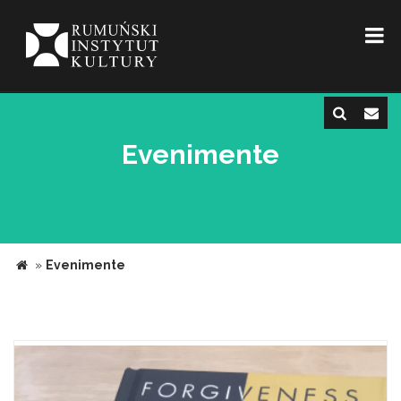
Evenimente
»
Evenimente