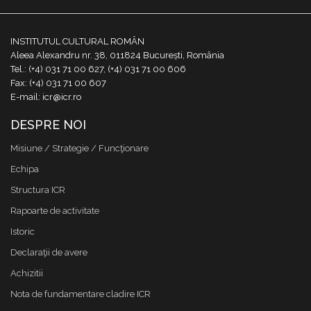
INSTITUTUL CULTURAL ROMÂN
Aleea Alexandru nr. 38, 011824 București, România
Tel.: (+4) 031 71 00 627, (+4) 031 71 00 606
Fax: (+4) 031 71 00 607
E-mail: icr@icr.ro
DESPRE NOI
Misiune / Strategie / Funcţionare
Echipa
Structura ICR
Rapoarte de activitate
Istoric
Declaraţii de avere
Achizitii
Nota de fundamentare cladire ICR