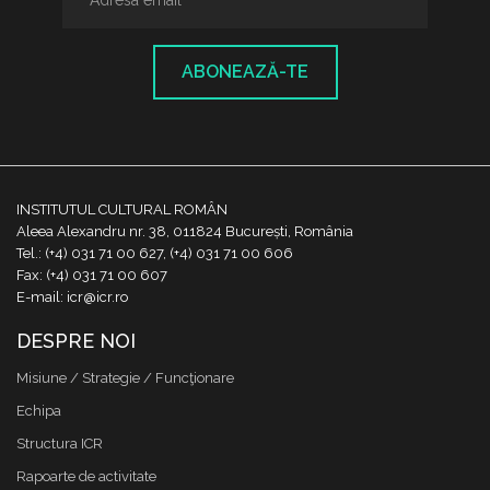
ABONEAZĂ-TE
INSTITUTUL CULTURAL ROMÂN
Aleea Alexandru nr. 38, 011824 București, România
Tel.: (+4) 031 71 00 627, (+4) 031 71 00 606
Fax: (+4) 031 71 00 607
E-mail: icr@icr.ro
DESPRE NOI
Misiune / Strategie / Funcţionare
Echipa
Structura ICR
Rapoarte de activitate