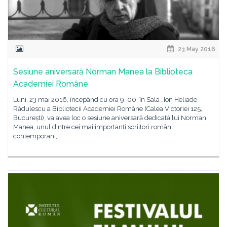
23 May 2016
Sesiune aniversară Norman Manea la Biblioteca
Academiei Române
Luni, 23 mai 2016, începând cu ora 9. 00, în Sala „Ion Heliade
Rădulescu a Bibliotecii Academiei Române (Calea Victoriei 125,
București), va avea loc o sesiune aniversară dedicată lui Norman
Manea, unul dintre cei mai importanți scriitori români
contemporani,