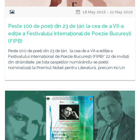
18 May 2016 - 22 May 2016
Peste 100 de poeți din 23 de țări, la cea de a VII-a
ediție a Festivalului Internațional de Poezie București
(FIPB)
Peste 100 de poeți din 23 de țări, la cea de a VII-a ediție a
Festivalului Internațional de Poezie București (FIPB)* 22 de invitați
din străinătate, pe lista oaspeților numărându-se poeții
nominalizați la Premiul Nobel pentru Literatură, precum Ko Un