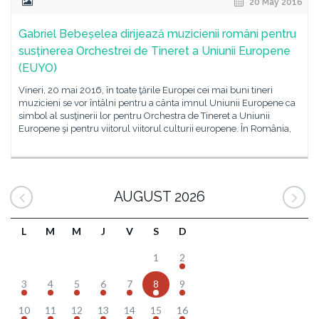
20 May 2016
Gabriel Bebeșelea dirijează muzicienii români pentru
susținerea Orchestrei de Tineret a Uniunii Europene
(EUYO)
Vineri, 20 mai 2016, în toate ţările Europei cei mai buni tineri
muzicieni se vor întâlni pentru a cânta imnul Uniunii Europene ca
simbol al susţinerii lor pentru Orchestra de Tineret a Uniunii
Europene şi pentru viitorul viitorul culturii europene. În România,
AUGUST 2026
L
M
M
J
V
S
D
1
2
3
4
5
6
7
8
9
10
11
12
13
14
15
16