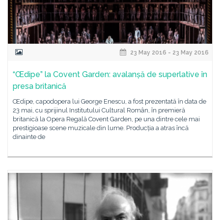
23 May 2016 - 23 May 2016
“Œdipe” la Covent Garden: avalanșă de superlative în
presa britanică
Œdipe, capodopera lui George Enescu, a fost prezentată în data de
23 mai, cu sprijinul Institutului Cultural Român, în premieră
britanică la Opera Regală Covent Garden, pe una dintre cele mai
prestigioase scene muzicale din lume. Producția a atras încă
dinainte de