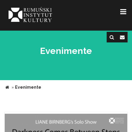
Evenimente
»
Evenimente