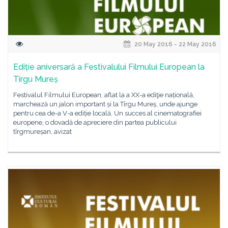
20 May 2016 - 22 May 2016
Ediție aniversară a Festivalului Filmului European la
Tîrgu Mureș
Festivalul Filmului European, aflat la a XX-a ediţie națională,
marchează un jalon important și la Tîrgu Mureș, unde ajunge
pentru cea de-a V-a ediție locală. Un succes al cinematografiei
europene, o dovadă de apreciere din partea publicului
tîrgmureșan, avizat