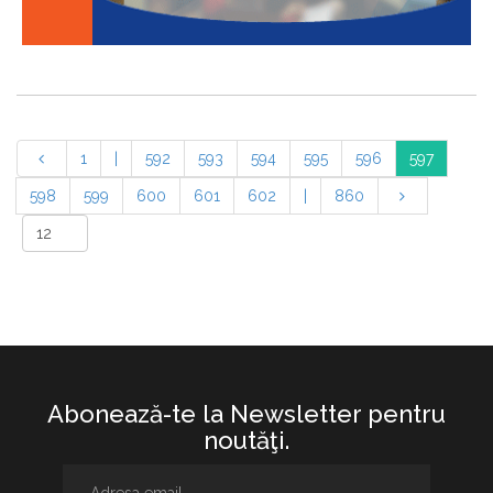
1
|
592
593
594
595
596
597
598
599
600
601
602
|
860
Abonează-te la Newsletter pentru
noutăţi.