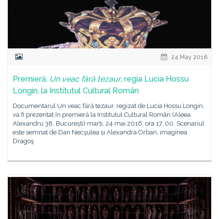
24 May 2016
Premieră:
Un veac fără tezaur
, regia Lucia Hossu
Longin, la Institutul Cultural Român
Documentarul Un veac fără tezaur, regizat de Lucia Hossu Longin,
va fi prezentat în premieră la Institutul Cultural Român (Aleea
Alexandru 38, București) marți, 24 mai 2016, ora 17. 00. Scenariul
este semnat de Dan Necşulea și Alexandra Orban, imaginea
Dragoş