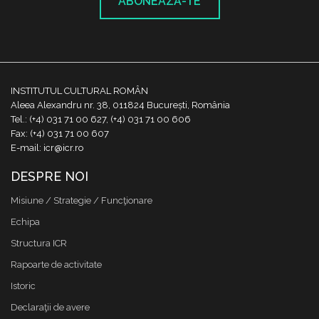
ABONEAZĂ-TE
INSTITUTUL CULTURAL ROMÂN
Aleea Alexandru nr. 38, 011824 București, România
Tel.: (+4) 031 71 00 627, (+4) 031 71 00 606
Fax: (+4) 031 71 00 607
E-mail: icr@icr.ro
DESPRE NOI
Misiune / Strategie / Funcţionare
Echipa
Structura ICR
Rapoarte de activitate
Istoric
Declaraţii de avere