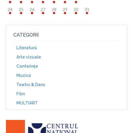
24
25
26
27
28
29
30
31
CATEGORII
Literatură
Arte vizuale
Conferinţe
Muzică
Teatru & Dans
Film
MULTIART