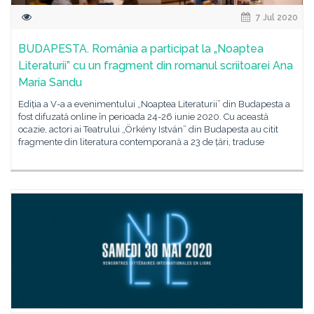
7 Jul 2020
BUDAPESTA. România a participat la „Noaptea
Literaturii” cu un fragment din romanul scriitoarei Ana
Maria Sandu
Ediția a V-a a evenimentului „Noaptea Literaturii” din Budapesta a
fost difuzată online în perioada 24-26 iunie 2020. Cu această
ocazie, actori ai Teatrului „Örkény István” din Budapesta au citit
fragmente din literatura contemporană a 23 de țări, traduse