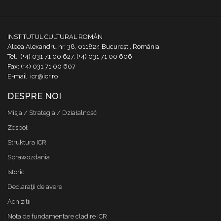
INSTITUTUL CULTURAL ROMÂN
Aleea Alexandru nr. 38, 011824 București, România
Tel.: (+4) 031 71 00 627, (+4) 031 71 00 606
Fax: (+4) 031 71 00 607
E-mail: icr@icr.ro
DESPRE NOI
Misja / Strategia / Działalność
Zespół
Struktura ICR
Sprawozdania
Istoric
Declaraţii de avere
Achizitii
Nota de fundamentare cladire ICR