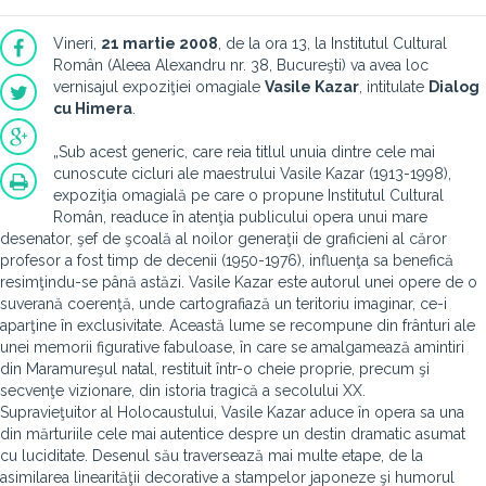
Vineri,
21 martie 2008
, de la ora 13, la Institutul Cultural
Român (Aleea Alexandru nr. 38, Bucureşti) va avea loc
vernisajul expoziţiei omagiale
Vasile Kazar
, intitulate
Dialog
cu Himera
.
„Sub acest generic, care reia titlul unuia dintre cele mai
cunoscute cicluri ale maestrului Vasile Kazar (1913-1998),
expoziţia omagială pe care o propune Institutul Cultural
Român, readuce în atenţia publicului opera unui mare
desenator, şef de şcoală al noilor generaţii de graficieni al căror
profesor a fost timp de decenii (1950-1976), influenţa sa benefică
resimţindu-se până astăzi. Vasile Kazar este autorul unei opere de o
suverană coerenţă, unde cartografiază un teritoriu imaginar, ce-i
aparţine în exclusivitate. Această lume se recompune din frânturi ale
unei memorii figurative fabuloase, în care se amalgamează amintiri
din Maramureşul natal, restituit într-o cheie proprie, precum şi
secvenţe vizionare, din istoria tragică a secolului XX.
Supravieţuitor al Holocaustului, Vasile Kazar aduce în opera sa una
din mărturiile cele mai autentice despre un destin dramatic asumat
cu luciditate. Desenul său traversează mai multe etape, de la
asimilarea linearităţii decorative a stampelor japoneze şi humorul