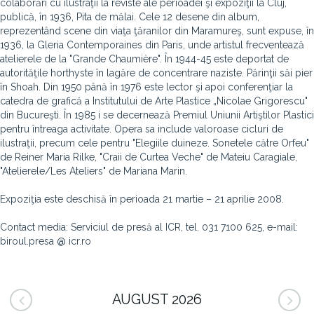
colaborări cu ilustraţii la reviste ale perioadei şi expoziţii la Cluj,
publică, în 1936, Pita de mălai. Cele 12 desene din album,
reprezentând scene din viaţa ţăranilor din Maramureş, sunt expuse, în
1936, la Gleria Contemporaines din Paris, unde artistul frecventează
atelierele de la "Grande Chaumière". În 1944-45 este deportat de
autorităţile horthyste în lagăre de concentrare naziste. Părinţii săi pier
în Shoah. Din 1950 până în 1976 este lector şi apoi conferenţiar la
catedra de grafică a Institutului de Arte Plastice „Nicolae Grigorescu"
din Bucureşti. În 1985 i se decernează Premiul Uniunii Artiştilor Plastici
pentru întreaga activitate. Opera sa include valoroase cicluri de
ilustraţii, precum cele pentru "Elegiile duineze. Sonetele către Orfeu"
de Reiner Maria Rilke, "Craii de Curtea Veche" de Mateiu Caragiale,
"Atelierele/Les Ateliers" de Mariana Marin.
Expoziţia este deschisă în perioada 21 martie – 21 aprilie 2008.
Contact media: Serviciul de presă al ICR, tel. 031 7100 625, e-mail:
biroul.presa @ icr.ro
AUGUST 2026