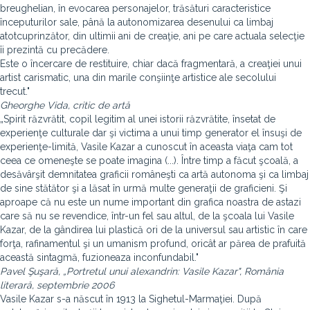
breughelian, în evocarea personajelor, trăsături caracteristice
începuturilor sale, până la autonomizarea desenului ca limbaj
atotcuprinzător, din ultimii ani de creaţie, ani pe care actuala selecţie
îi prezintă cu precădere.
Este o încercare de restituire, chiar dacă fragmentară, a creaţiei unui
artist carismatic, una din marile conşiinţe artistice ale secolului
trecut."
Gheorghe Vida, critic de artă
„Spirit răzvrătit, copil legitim al unei istorii răzvrătite, însetat de
experienţe culturale dar şi victima a unui timp generator el însuşi de
experienţe-limită, Vasile Kazar a cunoscut în aceasta viaţa cam tot
ceea ce omeneşte se poate imagina (...). Între timp a făcut şcoală, a
desăvârşit demnitatea graficii româneşti ca artă autonoma şi ca limbaj
de sine stătător şi a lăsat în urmă multe generaţii de graficieni. Şi
aproape că nu este un nume important din grafica noastra de astazi
care să nu se revendice, într-un fel sau altul, de la şcoala lui Vasile
Kazar, de la gândirea lui plastică ori de la universul sau artistic în care
forţa, rafinamentul şi un umanism profund, oricât ar părea de prafuită
această sintagmă, fuzioneaza inconfundabil."
Pavel Şuşară, „Portretul unui alexandrin: Vasile Kazar", România
literară, septembrie 2006
Vasile Kazar s-a născut în 1913 la Sighetul-Marmaţiei. După