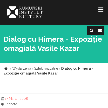
Dialog cu Himera - Expoziţie
omagială Vasile Kazar
»
Wydarzenia
›
Sztuki wizualne
›
Dialog cu Himera -
Expoziţie omagială Vasile Kazar
17 March 2008
Etichete