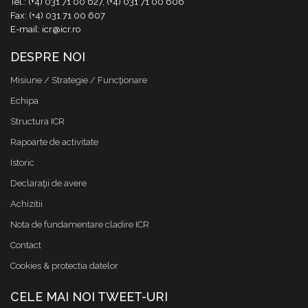
Tel.: (+4) 031 71 00 627, (+4) 031 71 00 606
Fax: (+4) 031 71 00 607
E-mail: icr@icr.ro
DESPRE NOI
Misiune / Strategie / Funcţionare
Echipa
Structura ICR
Rapoarte de activitate
Istoric
Declaraţii de avere
Achizitii
Nota de fundamentare cladire ICR
Contact
Cookies & protectia datelor
CELE MAI NOI TWEET-URI