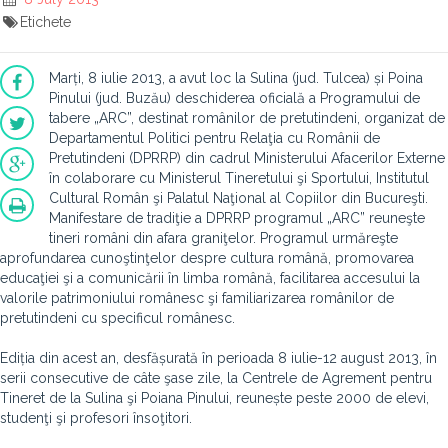
Etichete
Marți, 8 iulie 2013, a avut loc la Sulina (jud. Tulcea) și Poina
Pinului (jud. Buzău) deschiderea oficială a Programului de
tabere „ARC”, destinat românilor de pretutindeni, organizat de
Departamentul Politici pentru Relaţia cu Românii de
Pretutindeni (DPRRP) din cadrul Ministerului Afacerilor Externe
în colaborare cu Ministerul Tineretului şi Sportului, Institutul
Cultural Român şi Palatul Naţional al Copiilor din Bucureşti.
Manifestare de tradiţie a DPRRP programul „ARC” reuneşte
tineri români din afara graniţelor. Programul urmăreşte
aprofundarea cunoştinţelor despre cultura română, promovarea
educaţiei şi a comunicării în limba română, facilitarea accesului la
valorile patrimoniului românesc şi familiarizarea românilor de
pretutindeni cu specificul românesc.
Ediția din acest an, desfășurată în perioada 8 iulie-12 august 2013, în
serii consecutive de câte şase zile, la Centrele de Agrement pentru
Tineret de la Sulina şi Poiana Pinului, reunește peste 2000 de elevi,
studenţi şi profesori însoţitori.