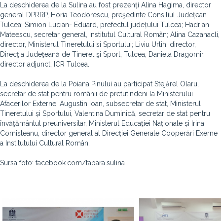
La deschiderea de la Sulina au fost prezenți Alina Hagima, director
general DPRRP, Horia Teodorescu, preşedinte Consiliul Județean
Tulcea; Simion Lucian- Eduard, prefectul județului Tulcea; Hadrian
Mateescu, secretar general, Institutul Cultural Român; Alina Cazanacli,
director, Ministerul Tineretului si Sportului; Liviu Urlih, director,
Direcţia Judeţeană de Tineret şi Sport, Tulcea; Daniela Dragomir,
director adjunct, ICR Tulcea.
La deschiderea de la Poiana Pinului au participat Stejărel Olaru,
secretar de stat pentru românii de pretutindeni la Ministerului
Afacerilor Externe, Augustin Ioan, subsecretar de stat, Ministerul
Tineretului și Sportului, Valentina Duminică, secretar de stat pentru
învăţământul preuniversitar, Ministerul Educaţiei Naționale și Irina
Cornișteanu, director general al Direcției Generale Cooperări Exerne
a Institutului Cultural Român.
Sursa foto: facebook.com/tabara.sulina