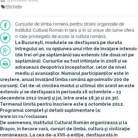
Etichete
Cursurile de limba română pentru străini organizate de
Institutul Cultural Român în țară și în 12 orașe din lume oferă
o cale privilegiată de acces la cultura română.
La
Bucureşti
, modulele se desfăşoară pe durata
întregului an, cu opțiunea unui ritm de învăţare intensiv
(de trei ori pe săptămână) sau extensiv (de două ori pe
săptămână). Cursurile au fost înființate în 2008 și se
adresează deopotrivă începătorilor, celor de nivel
mediu și avansaţilor. Numărul participanților este în
creștere, anual învățând limba română aproximativ 200 de
cursanți. Cel de-al cincilea modul și ultimul din acest an este
extensiv și se desfăşoară în perioada
16 octombrie – 13
decembrie 2012
(marţi şi joi, între orele 18.30 și 20.30).
Termenul limită pentru înscriere este 9 octombrie 2012.
Programul complet şi detalii suplimentare la:
www.icr.ro/roclasses
De asemenea, Institutul Cultural Român organizează și la
Braşov
, în fiecare vară, cursuri de limbă, cultură şi civilizaţie
românească. La cea de-a XVII-a ediţie, desfășurată în