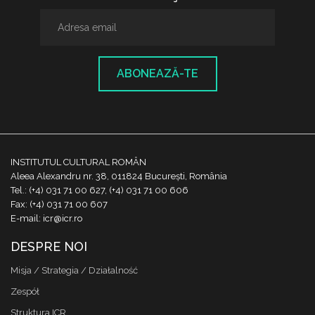
ABONEAZĂ-TE
INSTITUTUL CULTURAL ROMÂN
Aleea Alexandru nr. 38, 011824 București, România
Tel.: (+4) 031 71 00 627, (+4) 031 71 00 606
Fax: (+4) 031 71 00 607
E-mail: icr@icr.ro
DESPRE NOI
Misja / Strategia / Działalność
Zespół
Struktura ICR