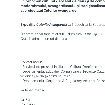
un fenomen cultural deosebit de dens şi de complex,
modernismului, avangardismului şi tradiţionalismulu
al proiectului Culorile Avangardei.
Expoziţia
Culorile Avangardei
va fi deschisă la Bucureş
Program de vizitare: miercuri – duminică, 11.00- 19.00
Gratuit: prima miercuri din lună
Contact media:
• Serviciul de presă al Institutului Cultural Român, e : bir
• Departamentul Educaţie, Comunicare şi Proiecte Cultura
veronica.gavrila @ art.museum.ro.
• Departamentul Corporate & Regulatory Affairs al Briti
Parteneri media:
24-Fun
Cotidianul