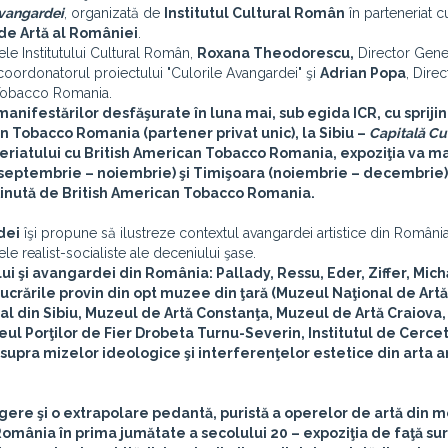
avangardei
, organizată de
Institutul Cultural Român
în parteneriat 
de Artă al României
.
ele Institutului Cultural Român,
Roxana Theodorescu,
Director Gener
 coordonatorul proiectului "Culorile Avangardei" şi
Adrian Popa
, Direc
 Tobacco Romania.
manifestărilor desfăşurate în luna mai, sub egida ICR, cu sprijin
ican Tobacco Romania (partener privat unic), la Sibiu –
Capitală Cu
neriatului cu British American Tobacco Romania, expoziţia va mai
a (septembrie – noiembrie) şi Timişoara (noiembrie – decembrie)
sţinută de British American Tobacco Romania.
dei
îşi propune să ilustreze contextul avangardei artistice din România
e realist-socialiste ale deceniului şase.
 şi avangardei din România: Pallady, Ressu, Eder, Ziffer, Mich
ucrările provin din opt muzee din ţară (Muzeul Naţional de Artă
l din Sibiu, Muzeul de Artă Constanţa, Muzeul de Artă Craiova
eul Porţilor de Fier Drobeta Turnu-Severin, Institutul de Cercet
upra mizelor ideologice şi interferenţelor estetice din arta a
ere şi o extrapolare pedantă, puristă a operelor de artă din m
n România în prima jumătate a secolului 20 – expoziţia de faţă s