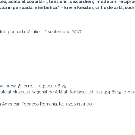
 acela al coabitării, tensiunii, discordiei şi modelării recipro
i în perioada interbelică." – Erwin Kessler, critic de artă, coo
ti în perioada 12 iulie – 2 septembrie 2007.
oul.presa @ icr.ro, t : 031 710 06 25
le al Muzeului Naţional de Artă al României, tel. 021 314 81 19, e-mail
sh American Tobacco Romania, tel. 021 311 51 00