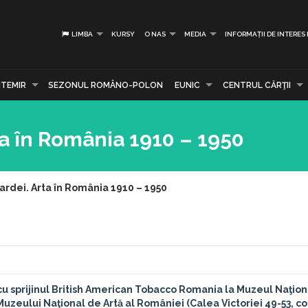
LIMBA
KURSY
O NAS
MEDIA
INFORMAȚII DE INTERES
TEMIR
SEZONUL ROMÂNO-POLON
EUNIC
CENTRUL CĂRŢII
ta în România 1910 – 1950
ardei. Arta în România 1910 – 1950
cu sprijinul British American Tobacco Romania la Muzeul Naţion
a Muzeului Naţional de Artă al României (Calea Victoriei 49-53, c