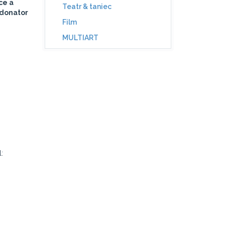
ce a
Teatr & taniec
rdonator
Film
MULTIART
: