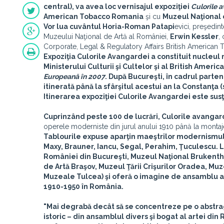
central), va avea loc vernisajul expoziţiei
Culorile 
American Tobacco Romania
şi cu
Muzeul Naţional 
Vor lua cuvântul
Horia-Roman Patapi
evici, preşedint
Muzeului Naţional de Artă al României,
Erwin Kessler
,
Corporate, Legal & Regulatory Affairs British American
Expoziţia Culorile Avangardei a constituit nucleul 
Ministerului Culturii şi Cultelor şi al British Amer
Europeană în 2007
. După Bucureşti, în cadrul parte
itinerată până la sfârşitul acestui an la Constanţ
Itinerarea expoziţiei Culorile Avangardei este su
Cuprinzând peste 100 de lucrări,
Culorile avangar
operele moderniste din jurul anului 1910 până la montajel
Tablourile expuse aparţin maeştrilor modernismului
Maxy, Brauner, Iancu, Segal, Perahim, Ţuculescu. L
României din Bucureşti, Muzeul Naţional Brukentha
de Artă Braşov, Muzeul Ţării Crişurilor Oradea, Muz
Muzeale Tulcea) şi oferă o imagine de ansamblu as
1910-1950 în România.
"Mai degrabă decât să se concentreze pe o abstrag
istoric – din ansamblul divers şi bogat al artei di