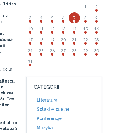
cu
British
1
2
al al
3
4
5
6
7
8
9
tor
10
11
12
13
14
15
16
ul
lturală
17
18
19
20
21
22
23
 fi
24
25
26
27
28
29
30
.
31
, de la
ăilescu,
CATEGORII
 al
, Muzeul
ări Eco-
Literatura
nilor
Sztuki wizualne
Konferencje
ediul lor
Muzyka
urvolează