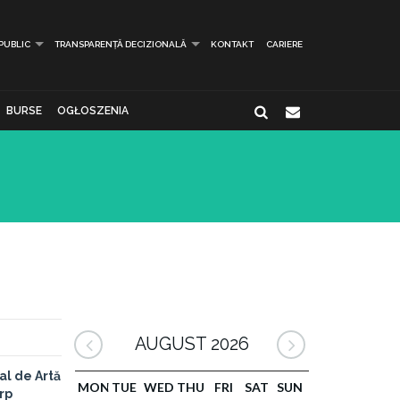
 PUBLIC
TRANSPARENȚĂ DECIZIONALĂ
KONTAKT
CARIERE
BURSE
OGŁOSZENIA
AUGUST 2026
al de Artă
MON
TUE
WED
THU
FRI
SAT
SUN
orp