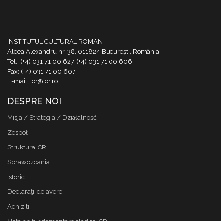
INSTITUTUL CULTURAL ROMÂN
Aleea Alexandru nr. 38, 011824 București, România
Tel.: (+4) 031 71 00 627, (+4) 031 71 00 606
Fax: (+4) 031 71 00 607
E-mail: icr@icr.ro
DESPRE NOI
Misja / Strategia / Działalność
Zespół
Struktura ICR
Sprawozdania
Istoric
Declaraţii de avere
Achizitii