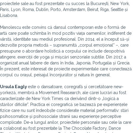
proiectele sale au fost prezentate cu succes la București, New York,
Paris, Lyon, Roma, Dublin, Porto, Amsterdam, Beirut, Riga, Seattle și
Lisabona.
Manolescu este convins că dansul contemporan este o formă de
artă care poate schimba în mod pozitiv viața oamenilor, indiferent de
vârstă, identitate sau mediul profesional. Din 2014, el a început să-și
dezvolte propria metodă – supranumită „corpul emoțional” –, care
presupune o abordare holistică a corpului ce include deopotrivă
atingere, exerciții de yoga și mișcări senzoriale subtile. Din 2017, a
organizat anual tabere de dans în India, Japonia, Portugalia și Grecia.
În prezent, este interesat de proiecte experimentale care conectează
corpul cu orașul, peisajul înconjurător și natura în general.
Ursula Eagly
este o dansatoare, coregrafă și cercetătoare new-
yorkeză, membră a Movement Reasearch, ale cărei lucrări au fost
caracterizate de New York Times ca derivând dintr-o „logică a
stărilor dificile”. Practica ei coregrafică se bazează pe experiențele
fizice care nu sunt îndeobște considerate material performativ: stări
psihosomatice și psihosociale stranii sau experiențe perceptive
complicate. De-a lungul anilor, proiectele personale sau cele la care
a colaborat au fost prezentate la The Chocolate Factory, Dance