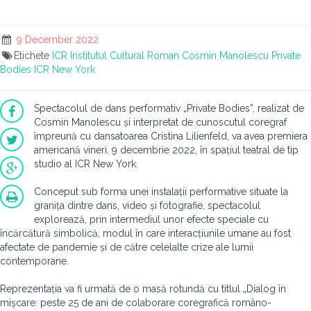
9 December 2022
Etichete
ICR
Institutul Cultural Roman
Cosmin Manolescu
Private
Bodies
ICR New York
Spectacolul de dans performativ „Private Bodies”, realizat de
Cosmin Manolescu și interpretat de cunoscutul coregraf
împreună cu dansatoarea Cristina Lilienfeld, va avea premiera
americană vineri, 9 decembrie 2022, în spațiul teatral de tip
studio al ICR New York.
Conceput sub forma unei instalații performative situate la
granița dintre dans, video și fotografie, spectacolul
explorează, prin intermediul unor efecte speciale cu
încărcătură simbolică, modul în care interacțiunile umane au fost
afectate de pandemie și de către celelalte crize ale lumii
contemporane.
Reprezentația va fi urmată de o masă rotundă cu titlul „Dialog în
mişcare: peste 25 de ani de colaborare coregrafică româno-