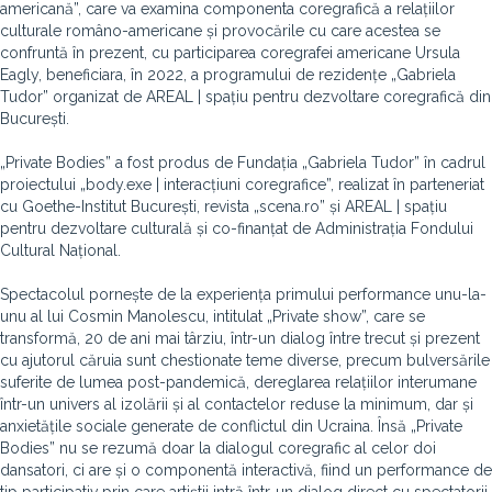
americană”, care va examina componenta coregrafică a relațiilor
culturale româno-americane și provocările cu care acestea se
confruntă în prezent, cu participarea coregrafei americane Ursula
Eagly, beneficiara, în 2022, a programului de rezidențe „Gabriela
Tudor” organizat de AREAL | spațiu pentru dezvoltare coregrafică din
București.
„Private Bodies” a fost produs de Fundația „Gabriela Tudor” în cadrul
proiectului „body.exe | interacțiuni coregrafice”, realizat în parteneriat
cu Goethe-Institut București, revista „scena.ro” și AREAL | spațiu
pentru dezvoltare culturală și co-finanțat de Administrația Fondului
Cultural Național.
Spectacolul pornește de la experiența primului performance unu-la-
unu al lui Cosmin Manolescu, intitulat „Private show”, care se
transformă, 20 de ani mai târziu, într-un dialog între trecut și prezent
cu ajutorul căruia sunt chestionate teme diverse, precum bulversările
suferite de lumea post-pandemică, dereglarea relațiilor interumane
într-un univers al izolării și al contactelor reduse la minimum, dar și
anxietățile sociale generate de conflictul din Ucraina. Însă „Private
Bodies” nu se rezumă doar la dialogul coregrafic al celor doi
dansatori, ci are și o componentă interactivă, fiind un performance de