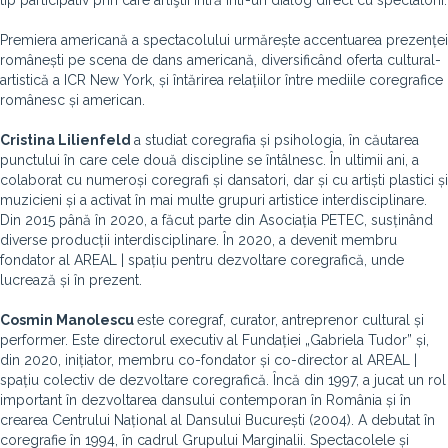
tip participativ prin care artiştii intră într-un dialog direct cu spectatorii.
Premiera americană a spectacolului urmărește accentuarea prezenței
românești pe scena de dans americană, diversificând oferta cultural-
artistică a ICR New York, și întărirea relațiilor între mediile coregrafice
românesc și american.
Cristina Lilienfeld
a studiat coregrafia și psihologia, în căutarea
punctului în care cele două discipline se întâlnesc. În ultimii ani, a
colaborat cu numeroși coregrafi și dansatori, dar și cu artiști plastici și
muzicieni și a activat în mai multe grupuri artistice interdisciplinare.
Din 2015 până în 2020, a făcut parte din Asociația PETEC, susținând
diverse producții interdisciplinare. În 2020, a devenit membru
fondator al AREAL | spațiu pentru dezvoltare coregrafică, unde
lucrează și în prezent.
Cosmin Manolescu
este coregraf, curator, antreprenor cultural și
performer. Este directorul executiv al Fundației „Gabriela Tudor” și,
din 2020, inițiator, membru co-fondator și co-director al AREAL |
spațiu colectiv de dezvoltare coregrafică. Încă din 1997, a jucat un rol
important în dezvoltarea dansului contemporan în România și în
crearea Centrului Național al Dansului București (2004). A debutat în
coregrafie în 1994, în cadrul Grupului Marginalii. Spectacolele și