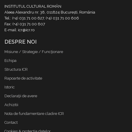
INSTITUTUL CULTURAL ROMÂN
Aleea Alexandru nr. 38, 011824 București, România
Tel.: (+4) 031 71 00 627, (+4) 031 71 00 606
Fax: (+4) 031 71 00 607
E-mail: icr@icr.ro
DESPRE NOI
Misiune / Strategie / Funcţionare
Echipa
Structura ICR
Rapoarte de activitate
Istoric
Declaraţii de avere
Achizitii
Nota de fundamentare cladire ICR
Contact
Cookies & protectia datelor