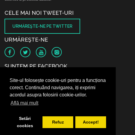
CELE MAI NOI TWEET-URI
URMĂREŞTE-NE PE TWITTER
URMĂREŞTE-NE
SUNTEM PE FACEBOOK
Site-ul folosește cookie-uri pentru a funcționa
corect. Continuând navigarea, iți exprimi
acordul asupra folosirii cookie-urilor.
Află mai mult
Setări
Refuz
Accept!
cookies