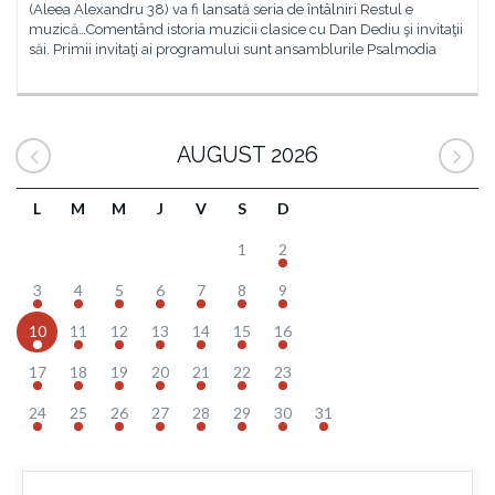
(Aleea Alexandru 38) va fi lansată seria de întâlniri Restul e
muzică…Comentând istoria muzicii clasice cu Dan Dediu şi invitaţii
săi. Primii invitaţi ai programului sunt ansamblurile Psalmodia
AUGUST 2026
L
M
M
J
V
S
D
1
2
3
4
5
6
7
8
9
10
11
12
13
14
15
16
17
18
19
20
21
22
23
24
25
26
27
28
29
30
31