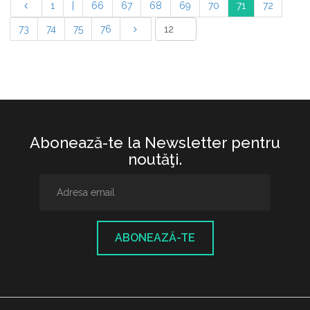
1
|
66
67
68
69
70
71
72
73
74
75
76
Abonează-te la Newsletter pentru
noutăţi.
ABONEAZĂ-TE