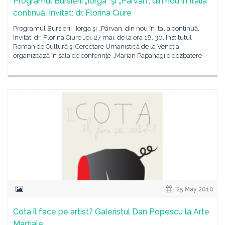
Programul Bursierii „Iorga” şi „Pârvan”, din nou în Italia
continuă. Invitat: dr. Florina Ciure
Programul Bursierii „Iorga şi „Pârvan, din nou în Italia continuă.
Invitat: dr. Florina Ciure Joi, 27 mai, de la ora 18. 30, Institutul
Român de Cultură şi Cercetare Umanistică de la Veneţia
organizează în sala de conferinţe „Marian Papahagi o dezbatere
25 May 2010
Cota îl face pe artist? Galeristul Dan Popescu la Arte
Marţiale