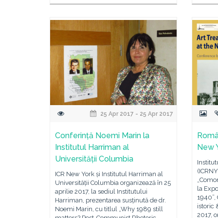
25 Apr 2017 - 25 Apr 2017
Conferință Noemi Marin la
Român
Institutul Harriman al
New 
Universității Columbia
Institu
(ICRNY)
ICR New York și Institutul Harriman al
„Comori
Universității Columbia organizează în 25
la Expo
aprilie 2017, la sediul Institutului
1940”,
Harriman, prezentarea susținută de dr.
istoric
Noemi Marin, cu titlul „Why 1989 still
2017, o
matters? Post-Communist Rhetoric,