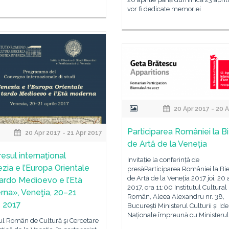
vor fi dedicate memoriei
20 Apr 2017 - 20 
Participarea României la B
20 Apr 2017 - 21 Apr 2017
de Artă de la Veneția
esul internaţional
Invitație la conferință de
zia e l’Europa Orientale
presăParticiparea României la Bi
de Artă de la Veneția 2017 joi, 20 a
 tardo Medioevo e l’Età
2017, ora 11:00 Institutul Cultural
na», Veneţia, 20–21
Român, Aleea Alexandru nr. 38,
e 2017
București Ministerul Culturii și Iden
Naționale împreună cu Ministerul
tul Român de Cultură şi Cercetare