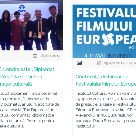
26 Apr 2017
25 Apr 2017 - 25 
 Londra este „Diplomat
e Year” la secțiunea
Conferinţa de lansare a
mație culturală
Festivalului Filmului Europ
putul săptămânii, s-au decernat
Institutul Cultural Român vă invit
ra premiile „Diplomat of the
25 aprilie 2017, ora 11:30, la confe
„Diplomatul anului”), acordate de
de presă, de lansare a Festivalulu
ioasa revistă „The Diplomat”, în
Filmului European la sediul ICR 
tului comunității diplomatice
Alexandru nr. 38, Bucureşti. Vor
itala britanică. Premiul pentru
participa: Radu Boroianu – președ
ție culturală
Institutului