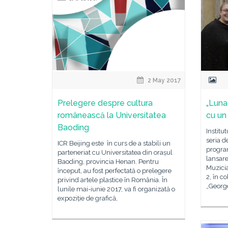
2 May 2017
Prelegere despre cultura
„Luna
românească la Universitatea
cu un
Baoding
Institu
seria d
ICR Beijing este în curs de a stabili un
program
parteneriat cu Universitatea din orașul
lansar
Baoding, provincia Henan. Pentru
Muzici
început, au fost perfectată o prelegere
2, în c
privind artele plastice în România. În
„Georg
lunile mai-iunie 2017, va fi organizată o
expoziție de grafică,