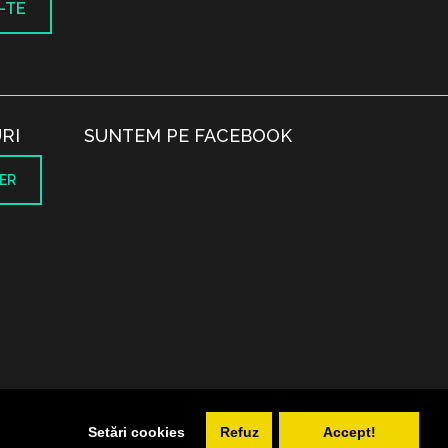
-TE
RI
SUNTEM PE FACEBOOK
ER
.
Setări cookies
Refuz
Accept!