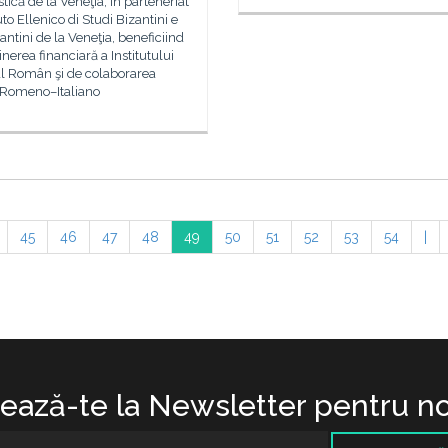
ică de la Veneţia, în parteneriat
tuto Ellenico di Studi Bizantini e
antini de la Veneţia, beneficiind
inerea financiară a Institutului
al Român şi de colaborarea
 Romeno–Italiano
45
46
47
48
49
50
51
52
53
54
|
ază-te la Newsletter pentru no