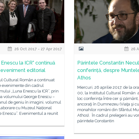
26 Oct 2017 - 27 Apr 2017
26 A
 Enescu la ICR” continuă
Părintele Constantin Necula
 eveniment editorial
conferință, despre Muntel
Athos
tul Cultural Român a continuat
e evenimente din cadrul
Miercuri, 26 aprilie 2017, de la ora
ului „Luna Enescu la ICR”, prin
00, la Institutul Cultural Român 
ea volumului George Enescu –
loc conferința Între cer şi pământ,
anul de geniu în imagini, volumul
ancoraţi în Dumnezeu (Viaţa şi cu
olaborare cu Muzeul Național
monahilor români din Sfântul Mu
e Enescu”. Evenimentul a reunit
Athos). În cadrul prelegerii au vor
părintele Constantin