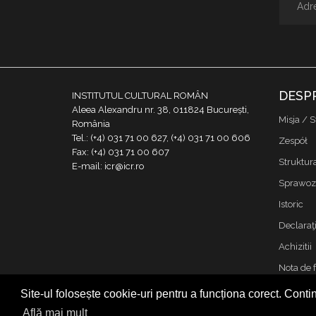
DESP
INSTITUTUL CULTURAL ROMÂN
Aleea Alexandru nr. 38, 011824 București,
Misja / S
România
Tel.: (+4) 031 71 00 627, (+4) 031 71 00 606
Zespół
Fax: (+4) 031 71 00 607
Struktur
E-mail: icr@icr.ro
Sprawoz
Istoric
Declaraţi
Achizitii
Nota de 
Kontakt
Site-ul folosește cookie-uri pentru a funcționa corect. Contin
Cookies &
Află mai mult