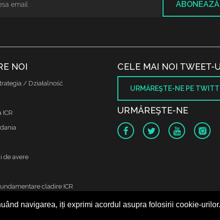
ABONEAZĂ
RE NOI
CELE MAI NOI TWEET-U
trategia / Działalność
URMĂREŞTE-NE PE TWITT
URMĂREŞTE-NE
a ICR
dania
i de avere
fundamentare cladire ICR
uând navigarea, iți exprimi acordul asupra folosirii cookie-urilor
 protectia datelor