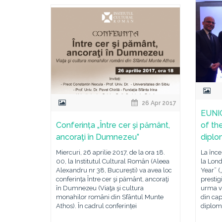
26 Apr 2017
EUNIC
Conferința „Între cer şi pământ,
of th
ancoraţi în Dumnezeu”
diplo
Miercuri, 26 aprilie 2017, de la ora 18.
La înce
00, la Institutul Cultural Român (Aleea
la Lond
Alexandru nr 38, București) va avea loc
Year” (
conferința Între cer şi pământ, ancoraţi
prestig
în Dumnezeu (Viaţa şi cultura
urma vo
monahilor români din Sfântul Munte
din cap
Athos). În cadrul conferinței
diploma