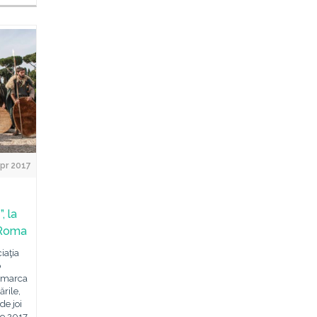
Apr 2017
, la
 Roma
iaţia
o
a marca
rile,
de joi
ie 2017,