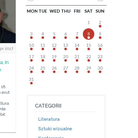
MON
TUE
WED
THU
FRI
SAT
SUN
1
2
3
4
5
6
7
8
9
10
11
12
13
14
15
16
pr 2017
17
18
19
20
21
22
23
, în
24
25
26
27
28
29
30
e
31
 18.
a avut
ltura
CATEGORII
nte
bit:
Literatura
Sztuki wizualne