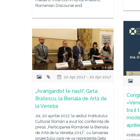
Romanian Discourse and
20 Apr 2017 - 20 Apr 2017
„Avangardist te naști”. Geta
Congr
Brătescu, la Bienala de Artă de
«Vene
la Veneția
tra il
Joi, 20 aprilie 2017, la sediul Institutului
moder
Cultural Român a avut loc conferința de
aprili
presă „Participarea României la Bienala
de Artă de la Veneția 2017”, cu lansarea
Institu
proiectului care ne va reprezenta Geta