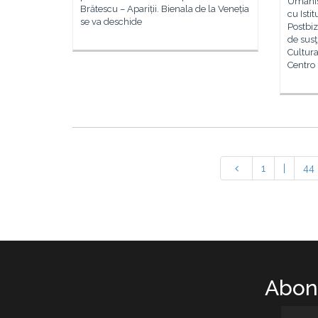
Umanist
Brătescu – Apariții. Bienala de la Veneția
cu Isti
se va deschide
Postbiz
de susţ
Cultur
Centro
1
|
44
Abone