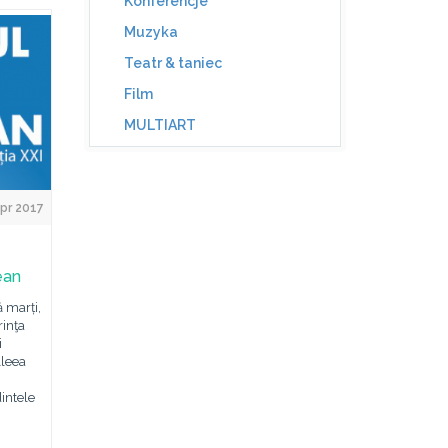
Konferencje
Muzyka
Teatr & taniec
Film
MULTIART
Apr 2017
ean
ă marți,
rinţa
i
Aleea
intele