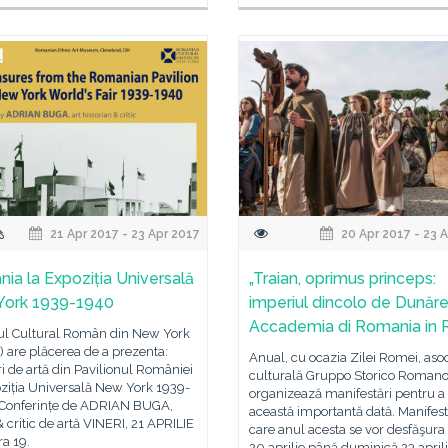
21 Apr 2017 - 23 Apr 2017
20 Apr 2017 - 23 
ia la Expoziția Universală
„Traian, oprimus princeps:
York 1939-1940
imperiul dincolo de Dunăre”
Accademia di Romania in
tul Cultural Român din New York
 are plăcerea de a prezenta:
Anual, cu ocazia Zilei Romei, asoc
 de artă din Pavilionul României
culturală Gruppo Storico Roman
ziția Universală New York 1939-
organizează manifestări pentru 
 Conferințe de ADRIAN BUGA,
această importantă dată. Manifestă
 & critic de artă VINERI, 21 APRILIE
care anul acesta se vor desfăşura 
ra 19.
20 aprilie până duminică 23 april