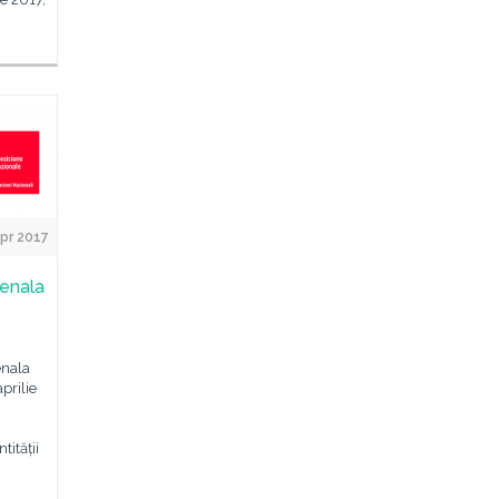
Apr 2017
ienala
enala
prilie
tității