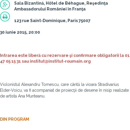
Sala Bizantină, Hôtel de Béhague, Reşedinţa
Ambasadorului României în Franţa
123 rue Saint-Dominique, Paris 75007
30 iunie 2015, 20:00
Intrarea este liberă cu rezervare şi confirmare obligatorii la
01
47 05 15 31 sau institut@institut-roumain.org
Violonistul Alexandru Tomescu, care cântă la vioara Stradivarius
Elder-Voicu, va fi acompaniat de proiecţii de desene în nisip realizate
de artista Ana Munteanu.
DIN PROGRAM