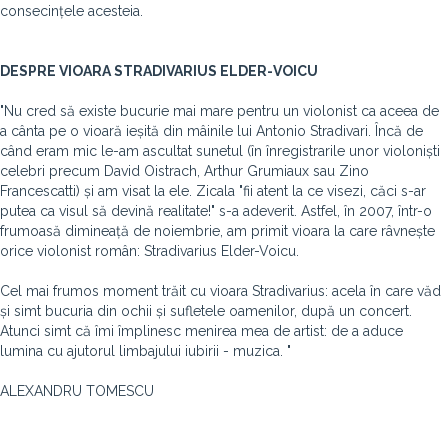
consecințele acesteia.
DESPRE VIOARA STRADIVARIUS ELDER-VOICU
"Nu cred să existe bucurie mai mare pentru un violonist ca aceea de
a cânta pe o vioară ieșită din mâinile lui Antonio Stradivari. Încă de
când eram mic le-am ascultat sunetul (în înregistrarile unor violoniști
celebri precum David Oistrach, Arthur Grumiaux sau Zino
Francescatti) și am visat la ele. Zicala "fii atent la ce visezi, căci s-ar
putea ca visul să devină realitate!" s-a adeverit. Astfel, în 2007, într-o
frumoasă dimineață de noiembrie, am primit vioara la care râvnește
orice violonist român: Stradivarius Elder-Voicu.
Cel mai frumos moment trăit cu vioara Stradivarius: acela în care văd
și simt bucuria din ochii și sufletele oamenilor, după un concert.
Atunci simt că îmi împlinesc menirea mea de artist: de a aduce
lumina cu ajutorul limbajului iubirii - muzica. "
ALEXANDRU TOMESCU