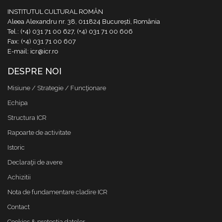
INSTITUTUL CULTURAL ROMÂN
Aleea Alexandru nr. 38, 011824 București, România
Tel.: (+4) 031 71 00 627, (+4) 031 71 00 606
Fax: (+4) 031 71 00 607
E-mail: icr@icr.ro
DESPRE NOI
Misiune / Strategie / Funcţionare
Echipa
Structura ICR
Rapoarte de activitate
Istoric
Declaraţii de avere
Achizitii
Nota de fundamentare cladire ICR
Contact
Cookies & protectia datelor