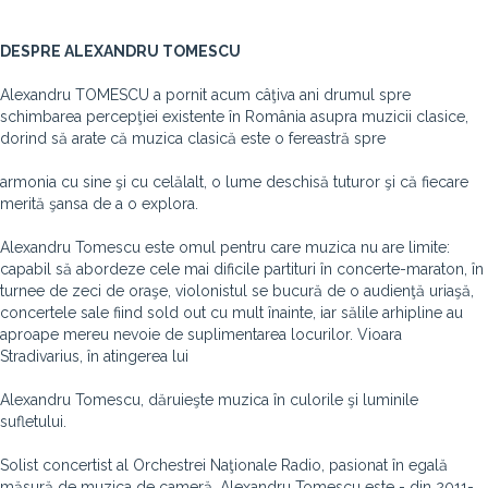
DESPRE ALEXANDRU TOMESCU
Alexandru TOMESCU a pornit acum câţiva ani drumul spre
schimbarea percepţiei existente în România asupra muzicii clasice,
dorind să arate că muzica clasică este o fereastră spre
armonia cu sine şi cu celălalt, o lume deschisă tuturor şi că fiecare
merită şansa de a o explora.
Alexandru Tomescu este omul pentru care muzica nu are limite:
capabil să abordeze cele mai dificile partituri în concerte-maraton, în
turnee de zeci de oraşe, violonistul se bucură de o audienţă uriaşă,
concertele sale fiind sold out cu mult înainte, iar sălile arhipline au
aproape mereu nevoie de suplimentarea locurilor. Vioara
Stradivarius, în atingerea lui
Alexandru Tomescu, dăruieşte muzica în culorile şi luminile
sufletului.
Solist concertist al Orchestrei Naţionale Radio, pasionat în egală
măsură de muzica de cameră, Alexandru Tomescu este - din 2011-