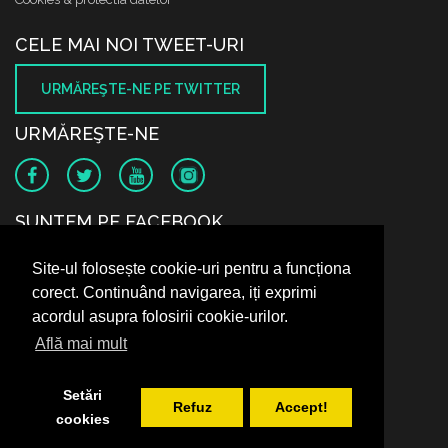
CELE MAI NOI TWEET-URI
URMĂREŞTE-NE PE TWITTER
URMĂREŞTE-NE
SUNTEM PE FACEBOOK
Site-ul folosește cookie-uri pentru a funcționa
corect. Continuând navigarea, iți exprimi
acordul asupra folosirii cookie-urilor.
Află mai mult
Setări
Refuz
Accept!
cookies