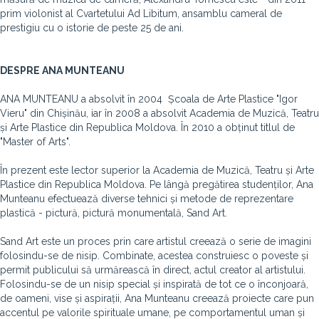
prim violonist al Cvartetului Ad Libitum, ansamblu cameral de
prestigiu cu o istorie de peste 25 de ani.
DESPRE ANA MUNTEANU
ANA MUNTEANU a absolvit în 2004 Școala de Arte Plastice "Igor
Vieru" din Chișinău, iar în 2008 a absolvit Academia de Muzică, Teatru
și Arte Plastice din Republica Moldova. În 2010 a obținut titlul de
"Master of Arts".
În prezent este lector superior la Academia de Muzică, Teatru și Arte
Plastice din Republica Moldova. Pe lângă pregătirea studenților, Ana
Munteanu efectuează diverse tehnici și metode de reprezentare
plastică - pictură, pictură monumentală, Sand Art.
Sand Art este un proces prin care artistul creează o serie de imagini
folosindu-se de nisip. Combinate, acestea construiesc o poveste și
permit publicului să urmărească în direct, actul creator al artistului.
Folosindu-se de un nisip special și inspirată de tot ce o înconjoară,
de oameni, vise și aspirații, Ana Munteanu creează proiecte care pun
accentul pe valorile spirituale umane, pe comportamentul uman și