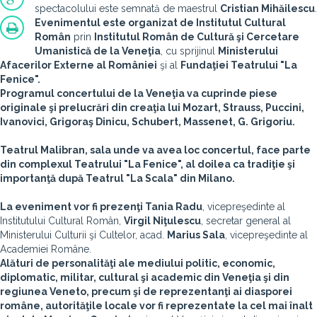
spectacolului este semnată de maestrul
Cristian Mihăilescu
.
Evenimentul este organizat de
Institutul Cultural
Român
prin
Institutul Român de Cultură şi Cercetare
Umanistică de la Veneţia
, cu sprijinul
Ministerului
Afacerilor Externe al României
şi al
Fundaţiei Teatrului "La
Fenice".
Programul concertului de la Veneţia va cuprinde piese
originale şi prelucrări din creaţia lui Mozart, Strauss, Puccini,
Ivanovici, Grigoraş Dinicu, Schubert, Massenet, G. Grigoriu.
Teatrul Malibran, sala unde va avea loc concertul, face parte
din complexul Teatrului "La Fenice", al doilea ca tradiţie şi
importanţă după Teatrul "La Scala" din Milano.
La eveniment vor fi prezenţi
Tania Radu
, vicepreşedinte al
Institutului Cultural Român,
Virgil Niţulescu
, secretar general al
Ministerului Culturii şi Cultelor, acad.
Marius Sala
, vicepreşedinte al
Academiei Române.
Alături de personalităţi ale mediului politic, economic,
diplomatic, militar, cultural şi academic din Veneţia şi din
regiunea Veneto, precum şi de reprezentanţi ai diasporei
române, autorităţile locale vor fi reprezentate la cel mai înalt