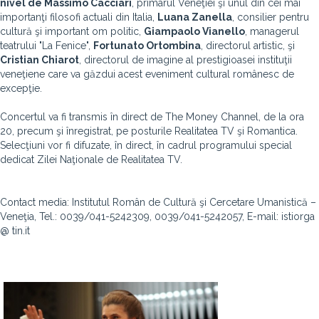
nivel de
Massimo Cacciari
, primarul Veneţiei şi unul din cei mai
importanţi filosofi actuali din Italia,
Luana Zanella
, consilier pentru
cultură şi important om politic,
Giampaolo Vianello
, managerul
teatrului "La Fenice",
Fortunato Ortombina
, directorul artistic, şi
Cristian Chiarot
, directorul de imagine al prestigioasei instituţii
veneţiene care va găzdui acest eveniment cultural românesc de
excepţie.
Concertul va fi transmis în direct de The Money Channel, de la ora
20, precum şi înregistrat, pe posturile Realitatea TV şi Romantica.
Selecţiuni vor fi difuzate, în direct, în cadrul programului special
dedicat Zilei Naţionale de Realitatea TV.
Contact media: Institutul Român de Cultură şi Cercetare Umanistică –
Veneţia, Tel.: 0039/041-5242309, 0039/041-5242057, E-mail: istiorga
@ tin.it