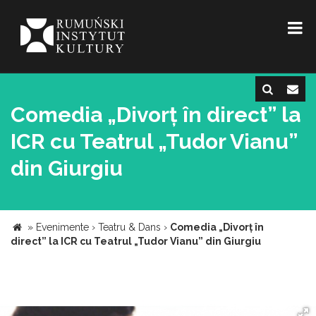
Comedia „Divorț în direct” la
ICR cu Teatrul „Tudor Vianu”
din Giurgiu
»
Evenimente
›
Teatru & Dans
›
Comedia „Divorț în
direct” la ICR cu Teatrul „Tudor Vianu” din Giurgiu