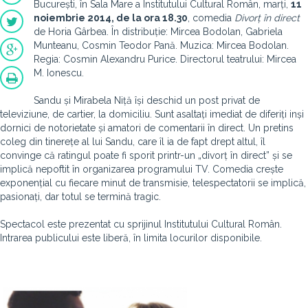
București, în Sala Mare a Institutului Cultural Român, marți,
11
noiembrie 2014, de la ora 18.30
, comedia
Divorț în direct
de Horia Gârbea. În distribuție: Mircea Bodolan, Gabriela
Munteanu, Cosmin Teodor Pană. Muzica: Mircea Bodolan.
Regia: Cosmin Alexandru Purice. Directorul teatrului: Mircea
M. Ionescu.
Sandu și Mirabela Niță își deschid un post privat de
televiziune, de cartier, la domiciliu. Sunt asaltați imediat de diferiți inși
dornici de notorietate și amatori de comentarii în direct. Un pretins
coleg din tinerețe al lui Sandu, care îl ia de fapt drept altul, îl
convinge că ratingul poate fi sporit printr-un „divorț în direct” și se
implică nepoftit în organizarea programului TV. Comedia crește
exponențial cu fiecare minut de transmisie, telespectatorii se implică,
pasionați, dar totul se termină tragic.
Spectacol este prezentat cu sprijinul Institutului Cultural Român.
Intrarea publicului este liberă, în limita locurilor disponibile.