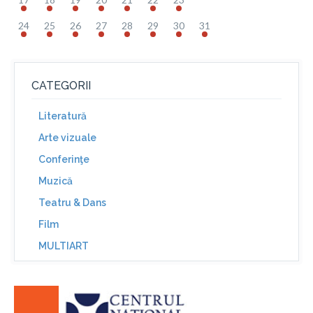
24
25
26
27
28
29
30
31
CATEGORII
Literatură
Arte vizuale
Conferinţe
Muzică
Teatru & Dans
Film
MULTIART