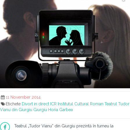
11 November 2014
Etichete
Divort in direct
ICR
Institutul Cultural Roman
Teatrul Tudor
Vianu din Giurgiu
Giurgiu
Horia Garbea
Teatrul „Tudor Vianu” din Giurgiu prezintă în turneu la