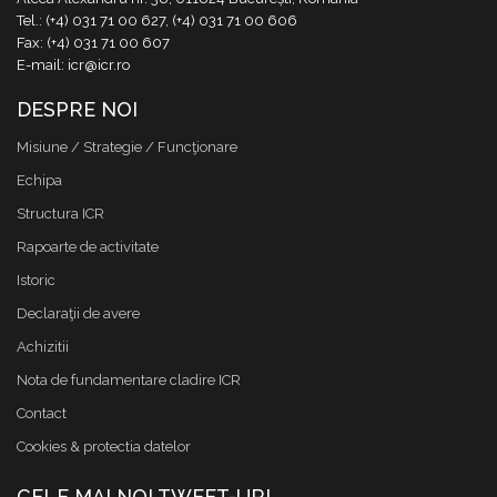
Tel.: (+4) 031 71 00 627, (+4) 031 71 00 606
Fax: (+4) 031 71 00 607
E-mail: icr@icr.ro
DESPRE NOI
Misiune / Strategie / Funcţionare
Echipa
Structura ICR
Rapoarte de activitate
Istoric
Declaraţii de avere
Achizitii
Nota de fundamentare cladire ICR
Contact
Cookies & protectia datelor
CELE MAI NOI TWEET-URI