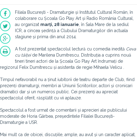
Filiala București - Dramaturgie și Institutul Cultural Român, în
colaborare cu Școala Go Play Art și Radio România Cultural,
au organizat
marți, 28 ianuarie
, în Sala Mare de la sediul
ICR, a cincea ședință a Clubului Dramaturgilor din actuala
stagiune și prima din anul 2014.
A fost prezentat spectacolul lectură cu comedia inedită
Ceva
cu tăiței
de Marilena Dumitrescu. Distribuția a cuprins nouă
tineri tineri actori de la Școala Go Play Art îndrumați de
regizorul Felix Dumitrescu și asistenta de regie Mihaela Velicu .
Timpul nefavorabil nu a ținut iubitorii de teatru departe de Club, fiind
prezenți dramaturgi, membri ai Uniunii Scriitorilor, actori și cronicari
dramatici dar și un numeros public. Cei prezenți au apreciat
spectacolul oferit, răsplătit cu vii aplauze.
Spectacolul a fost urmat de comentarii și aprecieri ale publicului
moderate de Horia Gârbea, președintele Filialei București-
Dramaturgie a USR.
Mai mult ca de obicei, discuțiile, ample, au avut și un caracter aplicat,