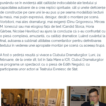
punându-se în evidență atât calitățile indiscutabile ale textului și
capacitatea autoarei de a crea replici spirituale, cât și unele deficiențe
de construcție pe care unii le-au pus și pe seama modalității lecturii
la masă, mai puțin expresivă, desigur, decât o montare pe scenă.
Vorbitorii, mai ales dramaturgi, mai exigenți (Dinu Grigorescu, Mircea
M. Ionescu) sau mai elogioși față de text (Candid Stoica, Horia
Gârbea, Nicolae Havriliuc) au ajuns la concluzia că s-au confruntat cu
o piesă complexă, amuzantă, cu calități dramatice. Luând cuvântul la
final, autoarea a subliniat utilitatea comentariilor pentru definitivarea
textului în vederea unei apropiate montări pe scenă cu aceeași trupă.
A fost o ședință reușită și vivace a Clubului Dramaturgilor. Luni, 24
februarie, de la orele 18, tot în Sala Mare a ICR, Clubul Dramaturgilor
va programa un spectacol cu o piesă de Edith Negulici, cu
participarea unor actori ai Teatrului Evreiesc de Stat.