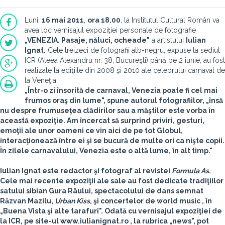
Luni,
16 mai 2011
,
ora 18.00
, la Institutul Cultural Român va
avea loc vernisajul expoziţiei personale de fotografie
„VENEZIA. Pasaje, năluci, ocheade"
a artistului
Iulian
Ignat.
Cele treizeci de fotografii alb-negru, expuse la sediul
ICR (Aleea Alexandru nr. 38, Bucureşti) până pe 2 iunie, au fost
realizate la ediţiile din 2008 şi 2010 ale celebrului carnaval de
la Veneţia.
„Într-o zi însorită de carnaval, Venezia poate fi cel mai
frumos oraş din lume", spune autorul fotografiilor, „însă
nu despre frumuseţea clădirilor sau a măştilor este vorba în
această expoziţie. Am încercat să surprind priviri, gesturi,
emoţii ale unor oameni ce vin aici de pe tot Globul,
interacţionează între ei şi se bucură de multe ori ca nişte copii.
În zilele carnavalului, Venezia este o altă lume, în alt timp."
Iulian Ignat este redactor şi fotograf al revistei
Formula As
.
Cele mai recente expoziţii ale sale au fost dedicate tradiţiilor
satului sibian Gura Râului, spectacolului de dans semnat
Răzvan Mazilu,
Urban Kiss
, şi concertelor de world music , în
„Buena Vista şi alte tarafuri". Odată cu vernisajul expoziţiei de
la ICR, pe site-ul www.iulianignat.ro , la rubrica „news", pot