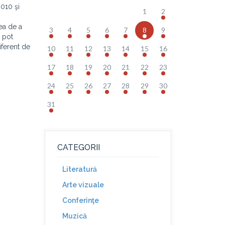
2010 şi
1
2
tea de a
3
4
5
6
7
8
9
e pot
iferent de
10
11
12
13
14
15
16
17
18
19
20
21
22
23
24
25
26
27
28
29
30
31
CATEGORII
Literatură
Arte vizuale
Conferinţe
Muzică