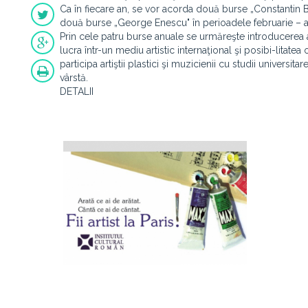
Ca în fiecare an, se vor acorda două burse „Constantin B
două burse „George Enescu" în perioadele februarie – 
Prin cele patru burse anuale se urmăreşte introducerea ar
lucra într-un mediu artistic internaţional şi posibi-litatea
participa artiştii plastici şi muzicienii cu studii univers
vârstă.
DETALII