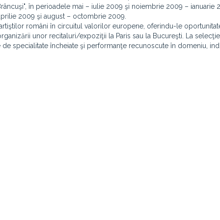
râncuşi", în perioadele mai – iulie 2009 şi noiembrie 2009 – ianuarie 
aprilie 2009 şi august – octombrie 2009.
tiştilor români în circuitul valorilor europene, oferindu-le oportunita
 organizării unor recitaluri/expoziţii la Paris sau la Bucureşti. La selecţi
itare de specialitate încheiate şi performanţe recunoscute în domeniu, ind