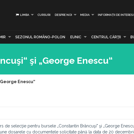
LIMBA
CURSURI
DESPRE NOI
MEDIA
INFORMAȚII DE INTERES
MIR
SEZONUL ROMÂNO-POLON
EUNIC
CENTRUL CĂRŢII
B
âncuşi“ şi „George Enescu“
 „George Enescu“
rs de selecţie pentru bursele „Constantin Brâncuşi" şi „George Enescu"
t depune dosarele cu documentele solicitate până la data de 20 decemb