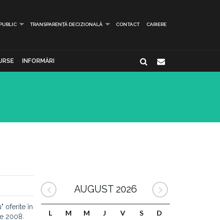
 PUBLIC
TRANSPARENȚĂ DECIZIONALĂ
CONTACT
CARIERE
URSE
INFORMĂRI
AUGUST 2026
 oferite în
L
M
M
J
V
S
D
rie 2008.