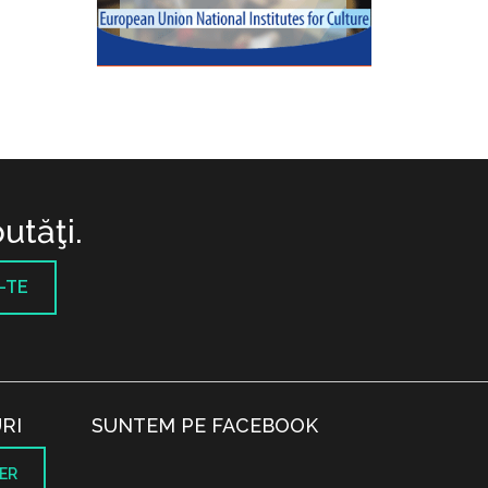
utăţi.
-TE
RI
SUNTEM PE FACEBOOK
ER