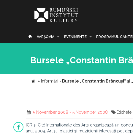
VARŞOVIA
EVENIMENTE
PROGRAMUL CANTE
Bursele „Constantin Br
»
Informări
›
Bursele „Constantin Brâncuşi“ şi
5 November 2008 - 5 November 2008
Etichete
ICR şi Cité Internationale des Arts organizează un concu
anul 2009. Artiştii plastici şi muzicienii interesaţi po