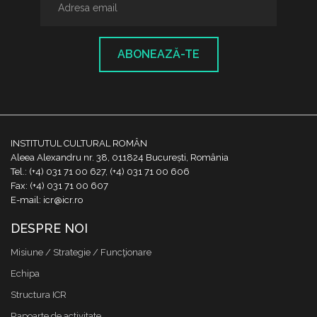
ABONEAZĂ-TE
INSTITUTUL CULTURAL ROMÂN
Aleea Alexandru nr. 38, 011824 București, România
Tel.: (+4) 031 71 00 627, (+4) 031 71 00 606
Fax: (+4) 031 71 00 607
E-mail: icr@icr.ro
DESPRE NOI
Misiune / Strategie / Funcţionare
Echipa
Structura ICR
Rapoarte de activitate