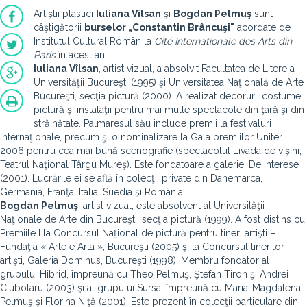
Artiştii plastici
Iuliana Vîlsan
şi
Bogdan Pelmuş
sunt
câştigătorii
burselor „Constantin Brâncuşi"
acordate de
Institutul Cultural Român la
Cité Internationale des Arts din
Paris
în acest an.
Iuliana Vîlsan
, artist vizual, a absolvit Facultatea de Litere a
Universităţii Bucureşti (1995) şi Universitatea Naţională de Arte
Bucureşti, secţia pictură (2000). A realizat decoruri, costume,
pictură şi instalaţii pentru mai multe spectacole din ţară şi din
străinătate. Palmaresul său include premii la festivaluri
internaţionale, precum şi o nominalizare la Gala premiilor Uniter
2006 pentru cea mai bună scenografie (spectacolul Livada de vişini,
Teatrul Naţional Târgu Mureş). Este fondatoare a galeriei De Interese
(2001). Lucrările ei se află în colecţii private din Danemarca,
Germania, Franţa, Italia, Suedia şi România.
Bogdan Pelmuş
, artist vizual, este absolvent al Universităţii
Naţionale de Arte din Bucureşti, secţia pictură (1999). A fost distins cu
Premiile I la Concursul Naţional de pictură pentru tineri artişti –
Fundaţia « Arte e Arta », Bucureşti (2005) şi la Concursul tinerilor
artişti, Galeria Dominus, Bucureşti (1998). Membru fondator al
grupului Hibrid, împreună cu Theo Pelmuş, Ştefan Tiron şi Andrei
Ciubotaru (2003) şi al grupului Sursa, împreună cu Maria-Magdalena
Pelmuş şi Florina Niţă (2001). Este prezent în colecţii particulare din