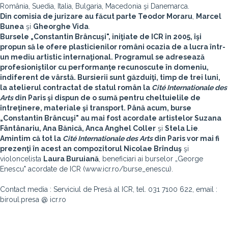
România, Suedia, Italia, Bulgaria, Macedonia şi Danemarca.
Din comisia de jurizare au făcut parte
Teodor Moraru
,
Marcel
Bunea
şi
Gheorghe Vida
.
Bursele „Constantin Brâncuşi", iniţiate de ICR în 2005, îşi
propun să le ofere plasticienilor români ocazia de a lucra într-
un mediu artistic internaţional. Programul se adresează
profesioniştilor cu performanţe recunoscute în domeniu,
indiferent de vârstă. Bursierii sunt găzduiţi, timp de trei luni,
la atelierul contractat de statul român la
Cité Internationale des
Arts
din Paris şi dispun de o sumă pentru cheltuielile de
întreţinere, materiale şi transport. Până acum, burse
„Constantin Brâncuşi" au mai fost acordate artistelor
Suzana
Fântânariu, Ana Bănică, Anca Anghel Coller
şi
Stela Lie
.
Amintim că tot la
Cité Internationale des Arts
din Paris vor mai fi
prezenţi în acest an compozitorul
Nicolae Brînduş
şi
violoncelista
Laura Buruiană
, beneficiari ai burselor „George
Enescu" acordate de ICR (www.icr.ro/burse_enescu).
Contact media : Serviciul de Presă al ICR, tel. 031 7100 622, email :
biroul.presa @ icr.ro