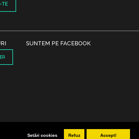
-TE
RI
SUNTEM PE FACEBOOK
ER
.
Setări cookies
Refuz
Accept!