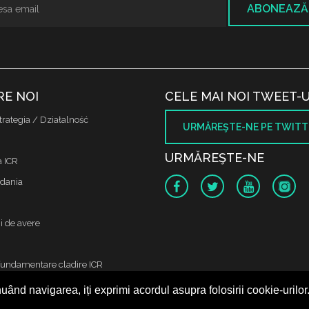
ABONEAZĂ
RE NOI
CELE MAI NOI TWEET-U
trategia / Działalność
URMĂREŞTE-NE PE TWITT
URMĂREŞTE-NE
a ICR
dania
i de avere
fundamentare cladire ICR
uând navigarea, iți exprimi acordul asupra folosirii cookie-urilor
 protectia datelor