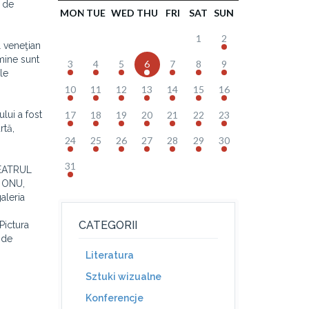
i de
MON
TUE
WED
THU
FRI
SAT
SUN
1
2
l veneţian
 mine sunt
3
4
5
6
7
8
9
le
10
11
12
13
14
15
16
lui a fost
17
18
19
20
21
22
23
rtă,
24
25
26
27
28
29
30
31
"TEATRUL
, ONU,
aleria
CATEGORII
Pictura
 de
Literatura
Sztuki wizualne
Konferencje