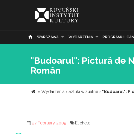
WARSZAWA
WYDARZENIA
PROGRAMUL CAN
"Budoarul": Pictură de Na
Român
»
Wydarzenia
›
Sztuki wizualne
›
"Budoarul": Pic
27 February 2009
Etichete