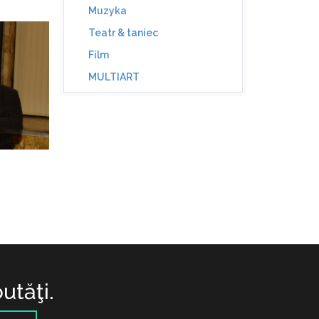
Muzyka
Teatr & taniec
Film
MULTIART
utăţi.