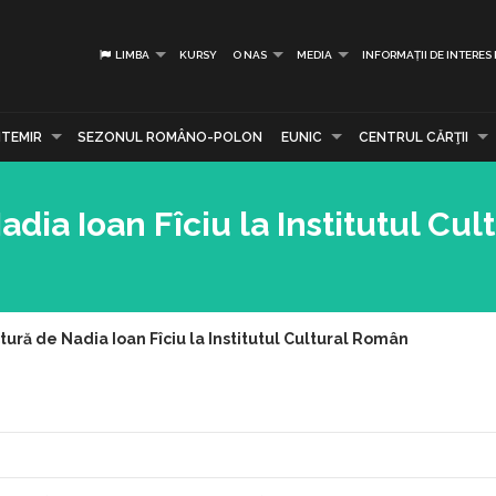
LIMBA
KURSY
O NAS
MEDIA
INFORMAȚII DE INTERES
TEMIR
SEZONUL ROMÂNO-POLON
EUNIC
CENTRUL CĂRŢII
dia Ioan Fîciu la Institutul Cul
tură de Nadia Ioan Fîciu la Institutul Cultural Român