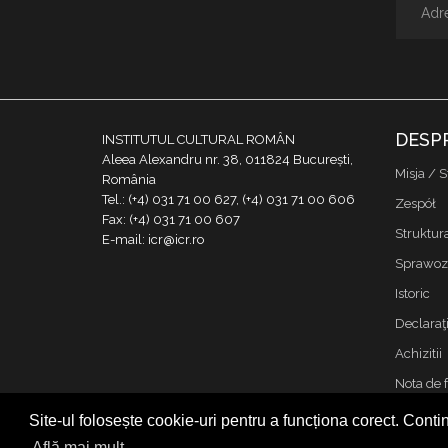
DESP
INSTITUTUL CULTURAL ROMÂN
Aleea Alexandru nr. 38, 011824 București,
Misja / S
România
Tel.: (+4) 031 71 00 627, (+4) 031 71 00 606
Zespół
Fax: (+4) 031 71 00 607
Struktur
E-mail: icr@icr.ro
Sprawoz
Istoric
Declaraţi
Achizitii
Nota de 
Kontakt
Site-ul folosește cookie-uri pentru a funcționa corect. Contin
Cookies &
Află mai mult