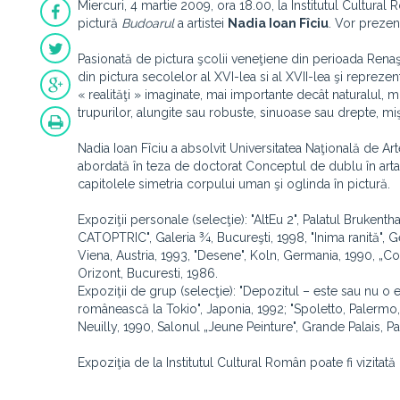
Miercuri, 4 martie 2009, ora 18.00, la Institutul Cultura
pictură
Budoarul
a artistei
Nadia Ioan Fîciu
. Vor preze
Pasionată de pictura şcolii veneţiene din perioada Renaş
din pictura secolelor al XVI-lea si al XVII-lea şi repreze
« realităţi » imaginate, mai importante decât naturalul, m
trupurilor, alungite sau robuste, sinuoase sau drepte, mişc
Nadia Ioan Fîciu a absolvit Universitatea Naţională de Art
abordată în teza de doctorat Conceptul de dublu în arta p
capitolele simetria corpului uman şi oglinda în pictură.
Expoziţii personale (selecţie): "AltEu 2", Palatul Brukent
CATOPTRIC", Galeria ¾, Bucureşti, 1998, "Inima ranită", Ge
Viena, Austria, 1993, "Desene", Koln, Germania, 1990, „Cola
Orizont, Bucuresti, 1986.
Expoziţii de grup (selecţie): "Depozitul – este sau nu o
românească la Tokio", Japonia, 1992; "Spoletto, Palermo, R
Neuilly, 1990, Salonul „Jeune Peinture", Grande Palais, Par
Expoziţia de la Institutul Cultural Român poate fi vizitată