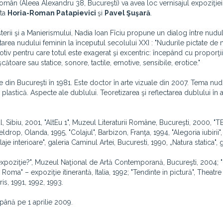
l Român (Aleea Alexandru 38, Bucureşti) va avea loc vernisajul expoziţie
nta
Horia-Roman Patapievici
şi
Pavel Şuşară
.
terii şi a Manierismului, Nadia Ioan Fîciu propune un dialog între nudu
ntarea nudului feminin la începutul secolului XXI : "Nudurile pictate de
otiv pentru care totul este exagerat şi excentric: începând cu proporţii
ătoare sau statice, sonore, tactile, emotive, sensibile, erotice."
e din Bucureşti în 1981. Este doctor în arte vizuale din 2007. Tema nudu
lastică. Aspecte ale dublului. Teoretizarea şi reflectarea dublului în a
hal, Sibiu, 2001, "AltEu 1", Muzeul Literaturii Române, Bucureşti, 2000, 
ldrop, Olanda, 1995, "Colajul", Barbizon, Franţa, 1994, "Alegoria iubirii"
je interioare", galeria Caminul Artei, Bucuresti, 1990, „Natura statica", g
 expoziţie?", Muzeul Naţional de Artă Contemporană, Bucureşti, 2004; "
oma" – expoziţie itinerantă, Italia, 1992; "Tendinte in pictură", Theatre
is, 1991, 1992, 1993.
 până pe 1 aprilie 2009.