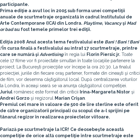
participante.
Prima ediţie a avut loc în 2005 sub forma unei competiţii
anuale de scurtmetraje organizată în cadrul Institutului de
Arte Contemporane (ICA) din Londra.
Playtime
,
Vacancy
şi
Mad
or bad
au fost temele primelor trei ediţii.
Ediţia 2008
Anul acesta tema festivalului este
Bani ! Bani ! Bani
!
În cursa finală a festivalului au intrat 17 scurtmetraje, printre
care se numără şi
Advertising
în regia lui
Florin Piersic jr.
Toate
cele 17 filme vor fi proiectate simultan în toate locaţiile partenere la
proiect. La Bucureşti proiecţiile vor începe la ora 20:30. La finalul
proiecţiei, juriile din fiecare oraş partener, formate din cineaşti şi critici
de film, vor desemna câştigătorul local. După centralizarea voturilor
la Londra, în aceaşi seară se va anunţa câştigătorul competiţiei.
Juriul
românesc este format din criticii
Irina-Margareta Nistor
şi
Andrei Gorzo
şi regizorul
Marian Crişan
.
Premiul cel mare în valoare de 500 de lire sterline este oferit
de către organizatorii principali cu scopul de a-l sprijini pe
tânarul regizor în realizarea proiectelor viitoare.
Pariază pe scurtmetraje la ICR!
Ce deosebeşte această
competiţie de orice altă competiţie între scurtmetraje este