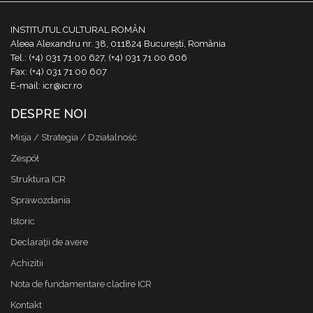
INSTITUTUL CULTURAL ROMÂN
Aleea Alexandru nr. 38, 011824 București, România
Tel.: (+4) 031 71 00 627, (+4) 031 71 00 606
Fax: (+4) 031 71 00 607
E-mail: icr@icr.ro
DESPRE NOI
Misja / Strategia / Działalność
Zespół
Struktura ICR
Sprawozdania
Istoric
Declaraţii de avere
Achizitii
Nota de fundamentare cladire ICR
Kontakt