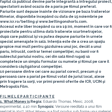
faptul că publicul devine parte integrantă a întregului proiect,
spectatorii având ocazia de a paria pe filmul preferat.
Pariurile sunt depuse înainte de vizionare pe baza trailerelor
filmelor, disponibile începând cu data de 15 noiembrie pe
www.icr.ro/betting şi www.bettingonshorts.com.
Accesul este liber începând cu ora 19:00, moment în care vor fi
proiectate pentru ultima dată trailerele scurtmetrajelor,
după care publicul îşi va putea depune pariurile în urnele
special amenajate în sală. Intenţia este de a crea un spaţiu
propice mai mult pentru găzduirea unui joc, decât a unui
pariu, întrucât, contrar temei competiţiei, nu banii vor fi
subiectul pariului nostru, cei din sală fiind rugaţi să
completeze un simplu formular cu numele şi filmul pe care îl
consideră câştigătorul competiţiei.
10 persoane dintre cei care au pariat corect, precum şi o
persoană care a pariat pe filmul votat de juriul local, alese
prin tragere la sorţi, vor primi premii oferite de ICR, UCIN şi
Metropolis Film.
F I L M E L E P A R T I C I P A N T E
1. What Money is
Regia:
Eduardo Thomas, Mexic, 2008,
experimental, 4.40 min
Synopsis:
Versiune reeditată a unui film
realizat în 1947,
What Money
is
a fost produs sub forma unui material