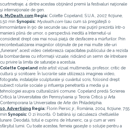
scurtmetraje, 4 dintre acestea obţinând premii la festivaluri naţionale
şi internaţionale de gen.
9. MyDeath.com
Regia:
Colette Copeland, S.U.A., 2007, ficţiune,
1.50 min
Synopsis:
Mydeath.com
(sau cum să pregăteşti o
înmormântare în 90 de secunde sau chiar mai puţin) prezintă într-o
manieră plină de umor, o perspectivă inedită a Internetul-ui
considerat drept cea mai nouă piaţă de desfacere a mărfurilor. Prin
recontextualizarea imaginilor obţinute de pe mai multe site-uri
„funerare", acest video celebrează capacitatea publicului de a rezista
la bombardarea cu informaţii vizuale, ridicând un semn de întrebare
cu privire la limita de saturaţie a acestuia.
Colette Copeland
este artist vizual multimedia, profesor, critic de
cultură şi scriitoare. În lucrările sale utilizează imaginea video,
fotografia, instalaţiile sculpturale şi cuvântul scris, folosind drept
subiect rolurile sociale şi influenţa penetrantă a media şi a
tehnologiei asupra culturalizării comune. Copeland predă Scrierea
Critică la Universitatea din Pennsylvania şi Teoria Critică şi Arta
Contemporana la Universiatea de Arte din Philadelphia.
10. Advertising
Regia:
Florin Piersic jr., România, 2004, ficţiune, 7.55
min
Synopsis:
O zi însorită. O batrână işi calculează cheltuielile
lunare. Deodată, totul e cuprins de întuneric, ca şi cum ar veni
sfârşitul lumii. Cu toate acestea, femeia gaseşte o soluţie pentru a