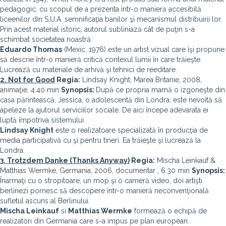
pedagogic, cu scopul de a prezenta într-o manieră accesibilă
liceenilor din S.U.A .semnificaţia banilor şi mecanismul distribuirii lor.
Prin acest material istoric, autorul subliniază cât de puţin s-a
schimbat societatea noastră.
Eduardo Thomas
(Mexic, 1976) este un artist vizual care îşi propune
să descrie într-o manieră critică contexul lumii în care trăieşte.
Lucrează cu materiale de arhivă şi tehnici de reeditare.
2. Not for Good
Regia:
Lindsay Knight, Marea Britanie, 2008,
animaţie, 4.40 min
Synopsis:
După ce propria mamă o izgoneşte din
casa părintească, Jessica, o adolescentă din Londra, este nevoită să
apeleze la ajutorul serviciilor sociale. De aici începe adevarata ei
luptă împotriva sistemului.
Lindsay Knight
este o realizatoare specializată în producţia de
media participativă cu şi pentru tineri. Ea trăieşte şi lucrează la
Londra.
3. Trotzdem Danke (Thanks Anyway)
Regia:
Mischa Leinkauf &
Matthias Wermke, Germania, 2006, documentar , 6.30 min
Synopsis:
Înarmaţi cu o stropitoare, un mop şi o cameră video, doi artişti
berlinezi pornesc să descopere într-o manieră neconvenţională
sufletul ascuns al Berlinului.
Mischa Leinkauf
si
Matthias Wermke
formează o echipă de
realizatori din Germania care s-a impus pe plan european.