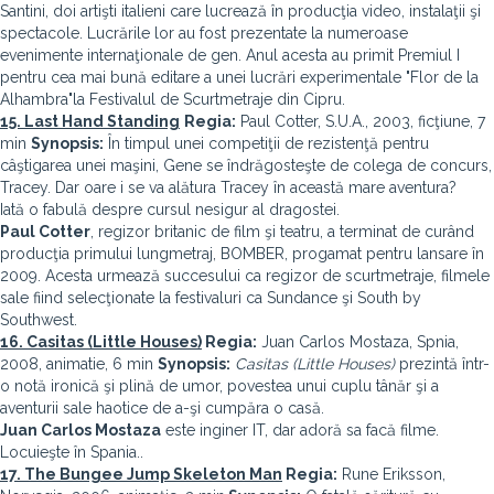
Santini, doi artişti italieni care lucrează în producţia video, instalaţii şi
spectacole. Lucrările lor au fost prezentate la numeroase
evenimente internaţionale de gen. Anul acesta au primit Premiul I
pentru cea mai bună editare a unei lucrări experimentale "Flor de la
Alhambra"la Festivalul de Scurtmetraje din Cipru.
15. Last Hand Standing
Regia:
Paul Cotter, S.U.A., 2003, ficţiune, 7
min
Synopsis:
În timpul unei competiţii de rezistenţă pentru
câştigarea unei maşini, Gene se îndrăgosteşte de colega de concurs,
Tracey. Dar oare i se va alătura Tracey în această mare aventura?
Iată o fabulă despre cursul nesigur al dragostei.
Paul Cotter
, regizor britanic de film şi teatru, a terminat de curând
producţia primului lungmetraj, BOMBER, progamat pentru lansare în
2009. Acesta urmează succesului ca regizor de scurtmetraje, filmele
sale fiind selecţionate la festivaluri ca Sundance şi South by
Southwest.
16. Casitas (Little Houses)
Regia:
Juan Carlos Mostaza, Spnia,
2008, animatie, 6 min
Synopsis:
Casitas (Little Houses)
prezintă într-
o notă ironică şi plină de umor, povestea unui cuplu tânăr şi a
aventurii sale haotice de a-şi cumpăra o casă.
Juan Carlos Mostaza
este inginer IT, dar adoră sa facă filme.
Locuieşte în Spania..
17. The Bungee Jump Skeleton Man
Regia:
Rune Eriksson,