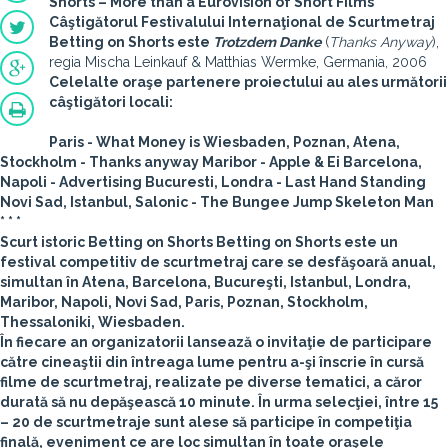
Shorts – More than a Eurovision of Short Films
Câştigătorul Festivalului Internaţional de Scurtmetraj
Betting on Shorts este
Trotzdem Danke
(
Thanks Anyway
),
regia Mischa Leinkauf & Matthias Wermke, Germania, 2006
Celelalte oraşe partenere proiectului au ales următorii
câştigători locali:
Paris -
What Money is
Wiesbaden, Poznan, Atena,
Stockholm -
Thanks anyway
Maribor -
Apple & Ei
Barcelona,
Napoli -
Advertising
Bucuresti, Londra -
Last Hand Standing
Novi Sad, Istanbul, Salonic -
The Bungee Jump Skeleton Man
* * *
Scurt istoric Betting on Shorts
Betting on Shorts este un
festival competitiv de scurtmetraj care se desfăşoară anual,
simultan în Atena, Barcelona, Bucureşti, Istanbul, Londra,
Maribor, Napoli, Novi Sad, Paris, Poznan, Stockholm,
Thessaloniki, Wiesbaden.
În fiecare an organizatorii lansează o invitaţie de participare
către cineaştii din întreaga lume pentru a-şi înscrie în cursă
filme de scurtmetraj, realizate pe diverse tematici, a căror
durată să nu depăşească 10 minute. În urma selecţiei, între 15
– 20 de scurtmetraje sunt alese să participe în competiţia
finală, eveniment ce are loc simultan în toate oraşele