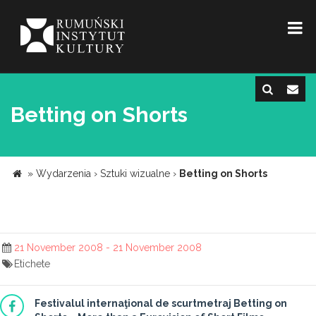
Betting on Shorts
»
Wydarzenia
›
Sztuki wizualne
›
Betting on Shorts
21 November 2008 - 21 November 2008
Etichete
Festivalul internaţional de scurtmetraj
Betting on