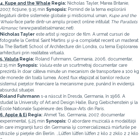
4. Kupe and the Whale
Regia:
Nicholas Tayler, Marea Britanie,
2007, ficţiune, 9.15 min
Synopsis:
Pornind de la tema explorării
legăturii dintre sistemele globale şi misticismul uman,
Kupe and the
Whale
face parte dintr-un amplu proiect online intitulat
The Parallels
Almanac
(www.parallelsalmanac.net).
Nicholas Tayler
este artist şi regizor de film. A urmat cursuri de
fotografie la Central Saint Martins şi şi-a completat recent un masterat
la The Bartlett School of Architecture din Londra, cu tema Explorarea
arhitecturii prin realitatea virtuală.
5. Valuta
Regia:
Roland Fuhrmann, Germania, 2006, documentar,
2.15 min
Synopsis:
Valuta
este un scurtmetraj documentar care
prezintă în doar câteva minute un mecanism de transportare a 100 kg
de monede din toată lumea. Acest flux etapizat al banilor reduce
sistemul pieţelor financiare la mecanisme pure, punând în evidenţă
absurdul situaţiei.
Roland Fuhrmann
s-a născut în Dresda, Germania, în 1966. A
studiat la University of Art and Design Halle, Burg Giebichenstein şi la
École Nationale Supérieure des Beaux-Arts din Paris.
6. Apple & Ei
Regia:
Ahmet Tas, Germania, 2007, documentar
experimental, 5.25 min
Synopsis:
O abordare muzicală a modalităţii
în care imigranţii turci din Germania îşi comercializează mărfurile pe
străzile şi pieţele din Berlin. …Lütfen lütfen lütfen 2 kilo 2 2kilo 2 2 kilo