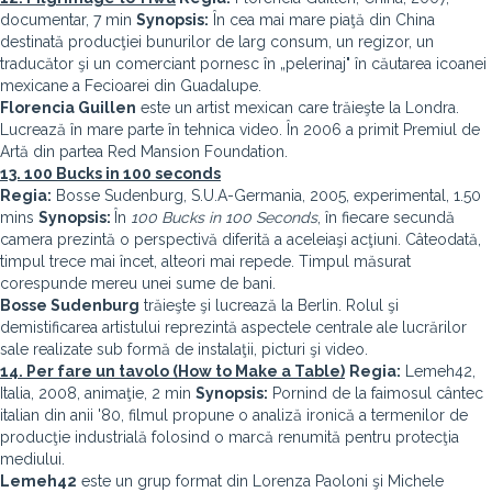
documentar, 7 min
Synopsis:
În cea mai mare piaţă din China
destinată producţiei bunurilor de larg consum, un regizor, un
traducător şi un comerciant pornesc în „pelerinaj" în căutarea icoanei
mexicane a Fecioarei din Guadalupe.
Florencia Guillen
este un artist mexican care trăieşte la Londra.
Lucrează în mare parte în tehnica video. În 2006 a primit Premiul de
Artă din partea Red Mansion Foundation.
13. 100 Bucks in 100 seconds
Regia:
Bosse Sudenburg, S.U.A-Germania, 2005, experimental, 1.50
mins
Synopsis:
În
100 Bucks in 100 Seconds
, în fiecare secundă
camera prezintă o perspectivă diferită a aceleiaşi acţiuni. Câteodată,
timpul trece mai încet, alteori mai repede. Timpul măsurat
corespunde mereu unei sume de bani.
Bosse Sudenburg
trăieşte şi lucrează la Berlin. Rolul şi
demistificarea artistului reprezintă aspectele centrale ale lucrărilor
sale realizate sub formă de instalaţii, picturi şi video.
14. Per fare un tavolo (How to Make a Table)
Regia:
Lemeh42,
Italia, 2008, animaţie, 2 min
Synopsis:
Pornind de la faimosul cântec
italian din anii '80, filmul propune o analiză ironică a termenilor de
producţie industrială folosind o marcă renumită pentru protecţia
mediului.
Lemeh42
este un grup format din Lorenza Paoloni şi Michele