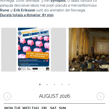
Norvegia, 2006, animaţie, 3 min
Synopsis:
O fatală săritură cu
paraşuta dezvăluie latura mai puţin placută a mercantilismului.
Rune
şi
Erik Eriksson
sunt doi animatori din Norvegia.
Durată totală a filmelor: 87 min
AUGUST 2026
MON
TUE
WED
THU
FRI
SAT
SUN