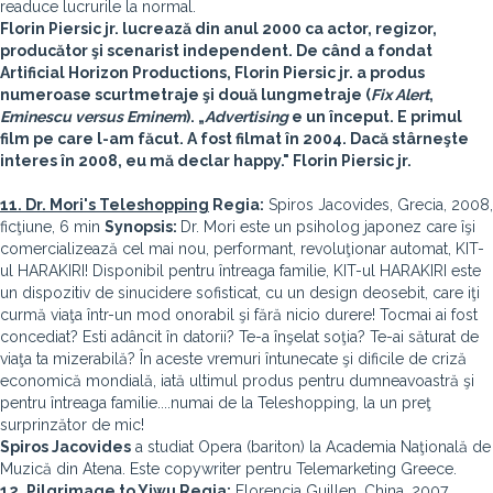
readuce lucrurile la normal.
Florin Piersic jr. lucrează din anul 2000 ca actor, regizor,
producător şi scenarist independent. De când a fondat
Artificial Horizon Productions, Florin Piersic jr. a produs
numeroase scurtmetraje şi două lungmetraje (
Fix Alert
,
Eminescu versus Eminem
). „
Advertising
e un început. E primul
film pe care l-am făcut. A fost filmat în 2004. Dacă stârneşte
interes în 2008, eu mă declar happy." Florin Piersic jr.
11. Dr. Mori's Teleshopping
Regia:
Spiros Jacovides, Grecia, 2008,
ficţiune, 6 min
Synopsis:
Dr. Mori este un psiholog japonez care îşi
comercializează cel mai nou, performant, revoluţionar automat, KIT-
ul HARAKIRI! Disponibil pentru întreaga familie, KIT-ul HARAKIRI este
un dispozitiv de sinucidere sofisticat, cu un design deosebit, care iţi
curmă viaţa într-un mod onorabil şi fără nicio durere! Tocmai ai fost
concediat? Esti adâncit în datorii? Te-a înşelat soţia? Te-ai săturat de
viaţa ta mizerabilă? În aceste vremuri întunecate şi dificile de criză
economică mondială, iată ultimul produs pentru dumneavoastră şi
pentru întreaga familie....numai de la Teleshopping, la un preţ
surprinzător de mic!
Spiros Jacovides
a studiat Opera (bariton) la Academia Naţională de
Muzică din Atena. Este copywriter pentru Telemarketing Greece.
12. Pilgrimage to Yiwu
Regia:
Florencia Guillen, China, 2007,