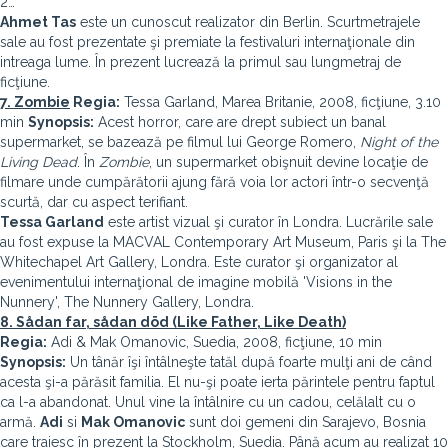
2…
Ahmet Tas
este un cunoscut realizator din Berlin. Scurtmetrajele
sale au fost prezentate şi premiate la festivaluri internaţionale din
intreaga lume. În prezent lucrează la primul sau lungmetraj de
ficţiune.
7. Zombie
Regia:
Tessa Garland, Marea Britanie, 2008, ficţiune, 3.10
min
Synopsis:
Acest horror, care are drept subiect un banal
supermarket, se bazează pe filmul lui George Romero,
Night of the
Living Dead
. În
Zombie
, un supermarket obişnuit devine locaţie de
filmare unde cumpărătorii ajung fără voia lor actori într-o secvenţă
scurtă, dar cu aspect terifiant.
Tessa Garland
este artist vizual şi curator în Londra. Lucrările sale
au fost expuse la MACVAL Contemporary Art Museum, Paris şi la The
Whitechapel Art Gallery, Londra. Este curator şi organizator al
evenimentului internaţional de imagine mobilă 'Visions in the
Nunnery', The Nunnery Gallery, Londra.
8. Sådan far, sådan död (Like Father, Like Death)
Regia:
Adi & Mak Omanovic, Suedia, 2008, ficţiune, 10 min
Synopsis:
Un tânăr îşi întâlneşte tatăl după foarte mulţi ani de când
acesta şi-a părăsit familia. El nu-şi poate ierta părintele pentru faptul
ca l-a abandonat. Unul vine la întâlnire cu un cadou, celălalt cu o
armă.
Adi
si
Mak Omanovic
sunt doi gemeni din Sarajevo, Bosnia
care traiesc în prezent la Stockholm, Suedia. Până acum au realizat 10