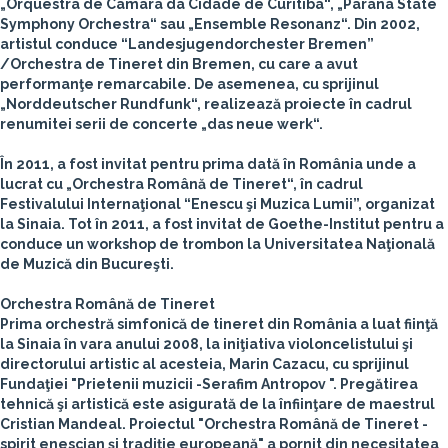
„Orquestra de Câmara da Cidade de Curitiba“, „Paraná State
Symphony Orchestra“ sau „Ensemble Resonanz“. Din 2002,
artistul conduce “Landesjugendorchester Bremen”
/Orchestra de Tineret din Bremen, cu care a avut
performanţe remarcabile. De asemenea, cu sprijinul
„Norddeutscher Rundfunk“, realizează proiecte în cadrul
renumitei serii de concerte „das neue werk“.
În 2011, a fost invitat pentru prima dată în România unde a
lucrat cu „Orchestra Română de Tineret“, în cadrul
Festivalului Internaţional “Enescu şi Muzica Lumii”, organizat
la Sinaia. Tot în 2011, a fost invitat de Goethe-Institut pentru a
conduce un workshop de trombon la Universitatea Naţională
de Muzică din Bucureşti.
Orchestra Română de Tineret
Prima orchestră simfonică de tineret din România a luat fiinţă
la Sinaia în vara anului 2008, la iniţiativa violoncelistului şi
directorului artistic al acesteia, Marin Cazacu, cu sprijinul
Fundaţiei "Prietenii muzicii -Serafim Antropov ". Pregătirea
tehnică şi artistică este asigurată de la înfiinţare de maestrul
Cristian Mandeal. Proiectul "Orchestra Română de Tineret -
spirit enescian şi tradiţie europeană" a pornit din necesitatea