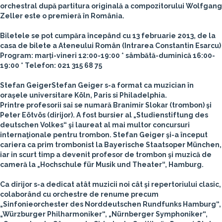
orchestral după partitura originală a compozitorului Wolfgang
Zeller este o premieră în România.
Biletele se pot cumpăra începând cu 13 februarie 2013, de la
casa de bilete a Ateneului Român (Intrarea Constantin Esarcu)
Program: marți-vineri 12:00-19:00 * sâmbătă-duminică 16:00-
19:00 * Telefon: 021 315 68 75
Stefan Geiger
Stefan Geiger s-a format ca muzician în
oraşele universitare Köln, Paris si Philadelphia.
Printre profesorii sai se numară Branimir Slokar (trombon) şi
Peter Eötvös (dirijor). A fost bursier al „Studienstiftung des
deutschen Volkes“ şi laureat al mai multor concursuri
internaţionale pentru trombon. Stefan Geiger şi-a început
cariera ca prim trombonist la Bayerische Staatsoper München,
iar in scurt timp a devenit profesor de trombon şi muzică de
cameră la „Hochschule für Musik und Theater“, Hamburg.
Ca dirijor s-a dedicat atât muzicii noi cât şi repertoriului clasic,
colaborând cu orchestre de renume precum
„Sinfonieorchester des Norddeutschen Rundfunks Hamburg“,
„Würzburger Philharmoniker“, „Nürnberger Symphoniker“,