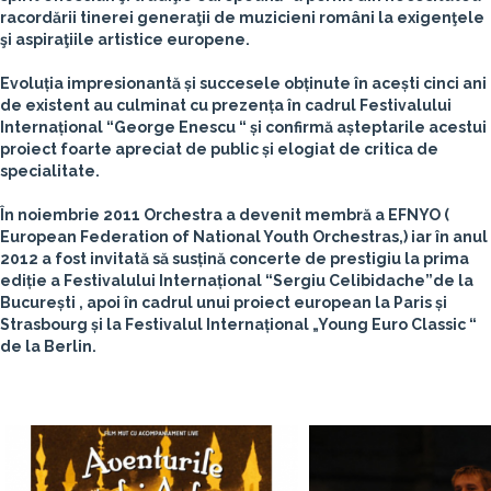
racordării tinerei generaţii de muzicieni români la exigenţele
şi aspiraţiile artistice europene.
Evoluția impresionantă și succesele obținute în acești cinci ani
de existent au culminat cu prezența în cadrul Festivalului
Internațional “George Enescu “ și confirmă așteptarile acestui
proiect foarte apreciat de public și elogiat de critica de
specialitate.
În noiembrie 2011 Orchestra a devenit membră a EFNYO (
European Federation of National Youth Orchestras,) iar în anul
2012 a fost invitată să susțină concerte de prestigiu la prima
ediție a Festivalului Internațional “Sergiu Celibidache”de la
București , apoi în cadrul unui proiect european la Paris și
Strasbourg și la Festivalul Internațional „Young Euro Classic “
de la Berlin.