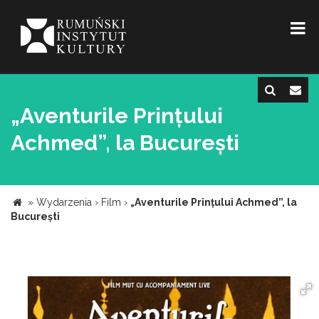
„Aventurile Prințului
Achmed”, la București
»
Wydarzenia
›
Film
›
„Aventurile Prințului Achmed”, la
București