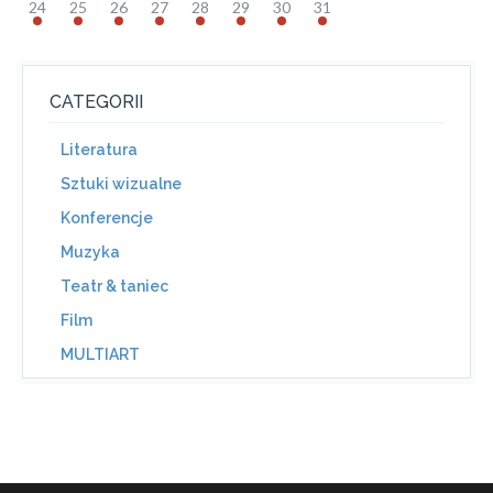
24
25
26
27
28
29
30
31
CATEGORII
Literatura
Sztuki wizualne
Konferencje
Muzyka
Teatr & taniec
Film
MULTIART