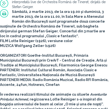
interpretată live de Orchestra Română de Tineret, dirijată de
Stefan Geiger.
Sâmbătă,
2 martie 2013
, de la
ora 19.00
şi duminică,
3
martie 2013
, de la
ora 11.00
, în Sala Mare a
Ateneului
Român din Bucureşti
sunt programate două concerte
susţinute de
Orchestra Română de Tineret
, sub bagheta
dirijorului german Stefan Geiger. Concertul din 3 martie are
loc în cadrul programului „Clasic e fantastic“.
FILM Lotte Reiniger (1926), versiune color
MUZICA Wolfgang Zeller (1926)
ORGANIZATORI Goethe-Institut București, Primăria
Municipiului București prin CreArT - Centrul de Creație, Artă și
Tradiție al Municipiului București, Filarmonica George Enescu
PARTENERI: Institutul Cultural Român, Asociația Clasic e
fantastic, Universitatea Națională de Muzică București
PARTENERI MEDIA: Radio România Muzical, Radio RFI România,
Accente, 24fun, Hotnews, Cinefan
În vederea realizării filmului de animație cu siluete
Aventurile
Prințului Achmed
, regizoarea Lotte Reiniger s-a inspirat din
bogăția universului de basm al celor „O mie și una de nopți”.