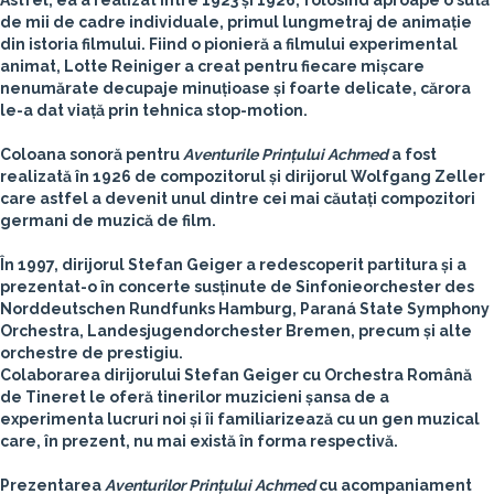
Astfel, ea a realizat între 1923 și 1926, folosind aproape o sută
de mii de cadre individuale, primul lungmetraj de animație
din istoria filmului. Fiind o pionieră a filmului experimental
animat, Lotte Reiniger a creat pentru fiecare mișcare
nenumărate decupaje minuțioase și foarte delicate, cărora
le-a dat viață prin tehnica stop-motion.
Coloana sonoră pentru
Aventurile Prințului Achmed
a fost
realizată în 1926 de compozitorul și dirijorul Wolfgang Zeller
care astfel a devenit unul dintre cei mai căutați compozitori
germani de muzică de film.
În 1997, dirijorul Stefan Geiger a redescoperit partitura și a
prezentat-o în concerte susținute de Sinfonieorchester des
Norddeutschen Rundfunks Hamburg, Paraná State Symphony
Orchestra, Landesjugendorchester Bremen, precum și alte
orchestre de prestigiu.
Colaborarea dirijorului Stefan Geiger cu Orchestra Română
de Tineret le oferă tinerilor muzicieni șansa de a
experimenta lucruri noi și îi familiarizează cu un gen muzical
care, în prezent, nu mai există în forma respectivă.
Prezentarea
Aventurilor Prințului Achmed
cu acompaniament