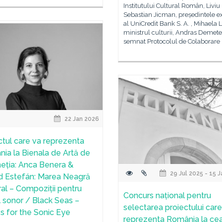
Institutului Cultural Român, Liviu
Sebastian Jicman, președintele e
al UniCredit Bank S. A. , Mihaela L
ministrul culturii, Andras Demete
semnat Protocolul de Colaborare
22 Jan 2026
ctul care va reprezenta
ia la Bienala de Artă de
neția: Anca Benera &
29 Jul 2025 - 15 
d Estefán: Marea Neagră
ural – Compoziții pentru
Concurs național pentru
l sonor / Black Seas –
selectarea proiectului care
s for the Sonic Eye
reprezenta România la ce