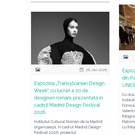
Expoz
26 Jan 2026
din P
Expoziția „Transylvanian Design
UNESC
Week“, cu lucrări a 20 de
Cu ocaz
designeri români, prezentată în
Institu
cadrul Madrid Design Festival
Consula
Valenci
2026
fotogra
Patrim
Institutul Cultural Român de la Madrid
cu foto
organizează, în cadrul Madrid Design
Festival 2026, proiectul