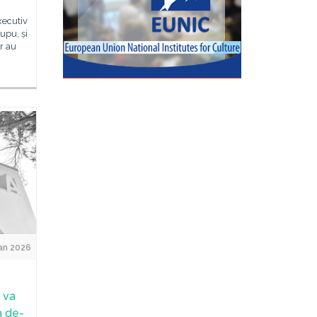
xecutiv
upu, și
r au
Jan 2026
 va
a de-