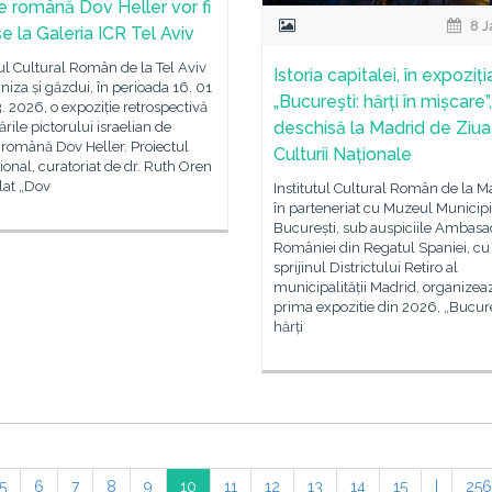
ne română Dov Heller vor fi
8 J
e la Galeria ICR Tel Aviv
tul Cultural Român de la Tel Aviv
Istoria capitalei, în expoziți
niza și găzdui, în perioada 16. 01
„Bucureşti: hărți în mișcare”,
3. 2026, o expoziție retrospectivă
deschisă la Madrid de Ziua
ările pictorului israelian de
 română Dov Heller. Proiectul
Culturii Naționale
ional, curatoriat de dr. Ruth Oren
ulat „Dov
Institutul Cultural Român de la M
în parteneriat cu Muzeul Municipi
București, sub auspiciile Ambasa
României din Regatul Spaniei, cu
sprijinul Districtului Retiro al
municipalității Madrid, organizea
prima expozitie din 2026, „Bucure
hărți
5
6
7
8
9
10
11
12
13
14
15
|
256