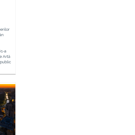
erilor
mân
61-a
de Artă
 public