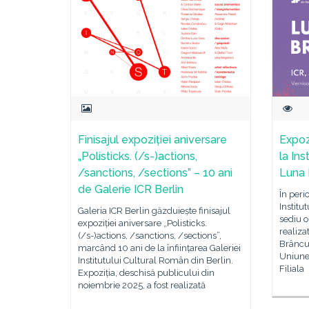
Finisajul expoziției aniversare
Expoz
„Polisticks. (/s-)actions,
la Ins
/sanctions, /sections” – 10 ani
Luna 
de Galerie ICR Berlin
În peri
Institu
Galeria ICR Berlin găzduiește finisajul
sediu o
expoziției aniversare „Polisticks.
realizat
(/s-)actions, /sanctions, /sections”,
Brâncuș
marcând 10 ani de la înființarea Galeriei
Uniunea
Institutului Cultural Român din Berlin.
Filiala
Expoziția, deschisă publicului din
noiembrie 2025, a fost realizată