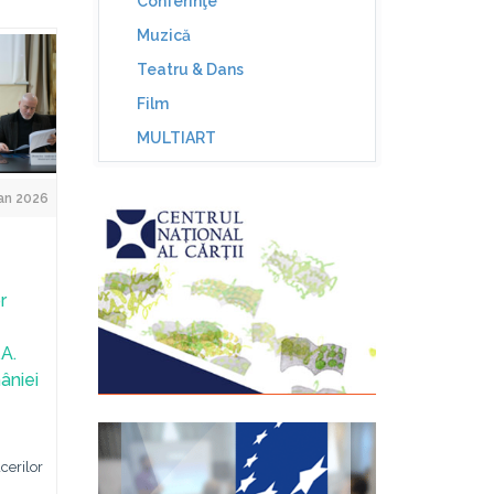
Conferinţe
Muzică
Teatru & Dans
Film
MULTIART
an 2026
r
A.
âniei
cerilor