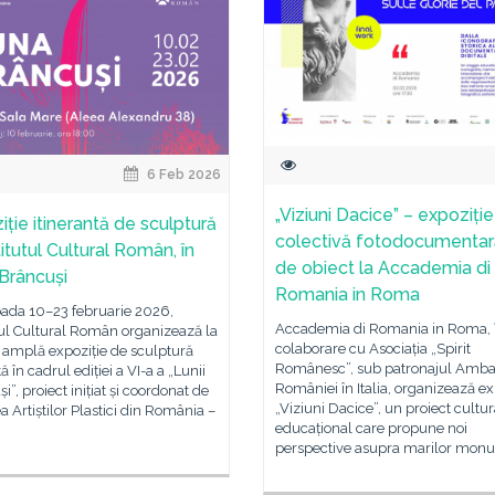
6 Feb 2026
„Viziuni Dacice” – expoziție
iție itinerantă de sculptură
colectivă fotodocumentară
titutul Cultural Român, în
de obiect la Accademia di
Brâncuși
Romania in Roma
oada 10–23 februarie 2026,
Accademia di Romania in Roma, 
tul Cultural Român organizează la
colaborare cu Asociația „Spirit
 amplă expoziție de sculptură
Românesc”, sub patronajul Amba
ă în cadrul ediției a VI-a a „Lunii
României în Italia, organizează ex
i”, proiect inițiat și coordonat de
„Viziuni Dacice”, un proiect cultura
 Artiștilor Plastici din România –
educațional care propune noi
perspective asupra marilor mon