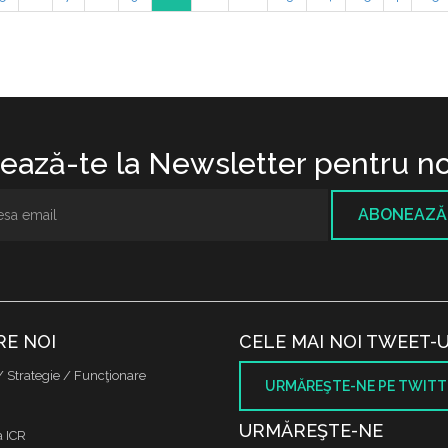
ază-te la Newsletter pentru no
ABONEAZĂ
RE NOI
CELE MAI NOI TWEET-U
/ Strategie / Funcţionare
URMĂREŞTE-NE PE TWITT
URMĂREŞTE-NE
a ICR