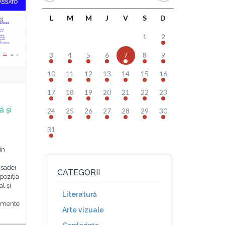
L
M
M
J
V
S
D
1
2
3
4
5
6
7
8
9
10
11
12
13
14
15
16
17
18
19
20
21
22
23
 și
24
25
26
27
28
29
30
31
în
sadei
CATEGORII
poziția
l și
Literatură
umente
Arte vizuale