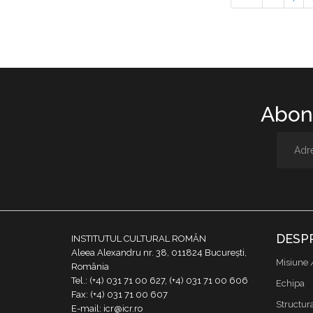
Abone
DESP
INSTITUTUL CULTURAL ROMÂN
Aleea Alexandru nr. 38, 011824 București,
Misiune 
România
Tel.: (+4) 031 71 00 627, (+4) 031 71 00 606
Echipa
Fax: (+4) 031 71 00 607
Structur
E-mail: icr@icr.ro