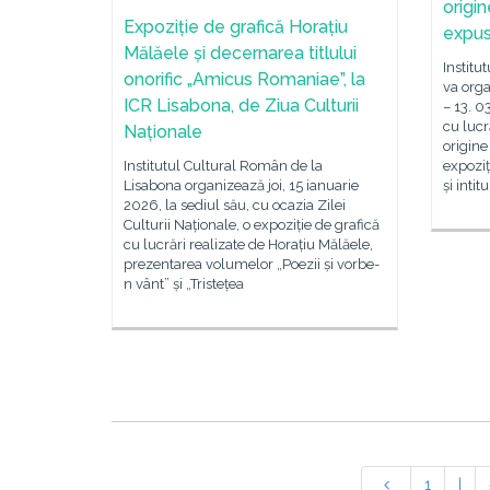
origi
Expoziție de grafică Horațiu
expus
Mălăele și decernarea titlului
Institu
onorific „Amicus Romaniae”, la
va orga
ICR Lisabona, de Ziua Culturii
– 13. 0
cu lucr
Naționale
origine
Institutul Cultural Român de la
expoziț
Lisabona organizează joi, 15 ianuarie
și intit
2026, la sediul său, cu ocazia Zilei
Culturii Naționale, o expoziție de grafică
cu lucrări realizate de Horațiu Mălăele,
prezentarea volumelor „Poezii și vorbe-
n vânt” și „Tristețea
1
|