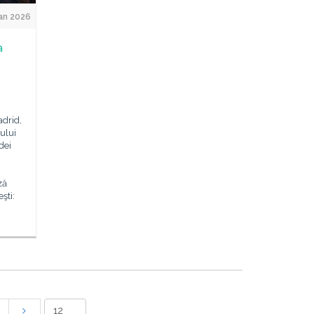
an 2026
a
adrid,
ului
dei
ză
şti: