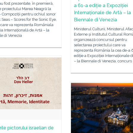
au fost prezentate, în premieră,
a 61-a ediție a Expoziției
le proiectului Marea Neagră la
Internaționale de Artă – la
– Compoziții pentru ochiul sonor
Biennale di Venezia
 Seas – Scores for the Sonic Eye,
t care va reprezenta Româniala
Ministerul Culturii, Ministerul Afac
ia Internațională de Artă – la
Externe și Institutul Cultural Ro
le di Venezia
organizează concursul pentru
selectarea proiectului care va
reprezenta România la cea de-a 
ediție a Expoziției Internaționale 
– la Biennale di Venezia, concurs
ile pictorului israelian de