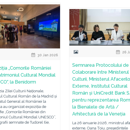
26 J
30 Jan 2026
Semnarea Protocolului de
iția „Comorile României
Colaborare între Ministerul
atrimoniul Cultural Mondial
Culturii, Ministerul Afacerilo
O”, la Benidorm
Externe, Institutul Cultural
ia Zilei Culturii Naționale,
Român și UniCredit Bank S.
tul Cultural Român de la Madrid și
pentru reprezentarea Rom
tul General al României la
la Bienalele de Artă /
a au organizat expoziția de
fie „Comorile României din
Arhitectură de la Veneția
oniul Cultural Mondial UNESCO”,
grafii semnate de Tudorel Ilie,
La 26 ianuarie 2026, ministrul afa
externe, Oana Țoiu, președintele