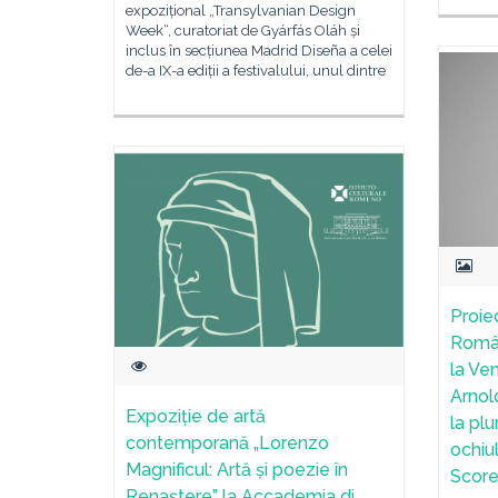
expozițional „Transylvanian Design
Week“, curatoriat de Gyárfás Oláh și
inclus în secțiunea Madrid Diseña a celei
de-a IX-a ediții a festivalului, unul dintre
Proie
Român
la Ve
Arnol
Expoziție de artă
la pl
contemporană „Lorenzo
ochiu
Magnificul: Artă și poezie în
Score
Renaștere” la Accademia di