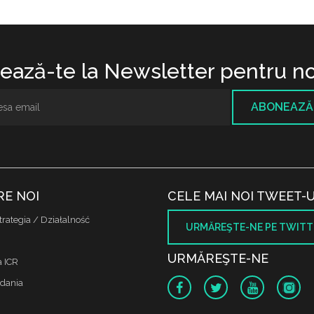
ază-te la Newsletter pentru no
ABONEAZĂ
RE NOI
CELE MAI NOI TWEET-U
trategia / Działalność
URMĂREŞTE-NE PE TWITT
URMĂREŞTE-NE
a ICR
dania