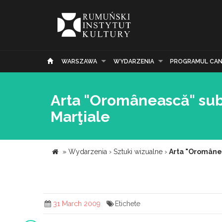
WARSZAWA
WYDARZENIA
PROGRAMUL CAN
Arta "Oromânească" sub t
Marţiale
»
Wydarzenia
›
Sztuki wizualne
›
Arta "Oromâneas
31 March 2009
Etichete