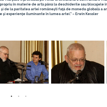
opriu în materie de artă până la deschiderile sau blocajele î
i de la paritatea artei româneşti faţă de moneda globală a ar
le şi experienţe iluminante în lumea artei." – Erwin Kessler