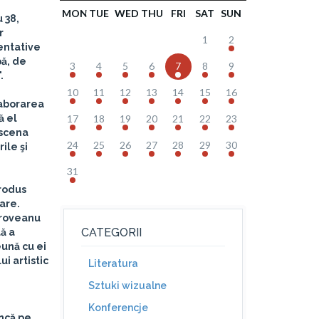
MON
TUE
WED
THU
FRI
SAT
SUN
 38,
r
1
2
entative
pă, de
3
4
5
6
7
8
9
.
10
11
12
13
14
15
16
laborarea
ă el
17
18
19
20
21
22
23
 scena
24
25
26
27
28
29
30
ile şi
31
produs
are.
Oroveanu
CATEGORII
lă a
eună cu ei
i artistic
Literatura
Sztuki wizualne
Konferencje
ancă pe