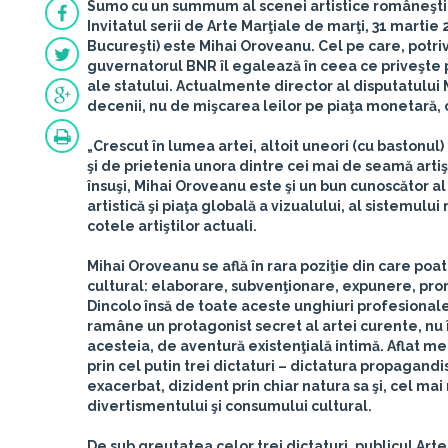
Sumo cu un summum al scenei artistice româneşti
Invitatul serii de
Arte Marţiale
de marţi,
31 martie 
Bucureşti) este
Mihai Oroveanu
. Cel pe care, potri
guvernatorul BNR îl egalează în ceea ce priveşte p
ale statului. Actualmente director al disputatului
decenii, nu de mişcarea leilor pe piaţa monetară, 
„Crescut în lumea artei, altoit uneori (cu bastonul
şi de prietenia unora dintre cei mai de seamă artişt
însuşi, Mihai Oroveanu este şi un bun cunoscător 
artistică şi piaţa globală a vizualului, al sistemulu
cotele artiştilor actuali.
Mihai Oroveanu se află în rara poziţie din care poa
cultural: elaborare, subvenţionare, expunere, prom
Dincolo însă de toate aceste unghiuri profesionale
ramâne un protagonist secret al artei curente, nu în
acesteia, de aventură existenţială intimă. Aflat me
prin cel putin trei dictaturi – dictatura propagandi
exacerbat, dizident prin chiar natura sa şi, cel mai
divertismentului şi consumului cultural.
De sub greutatea celor trei dictaturi, publicul Art