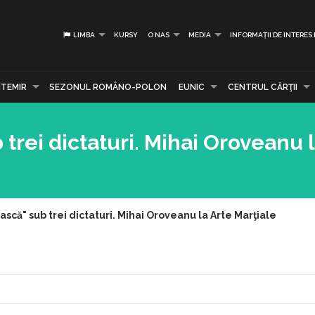
LIMBA
KURSY
O NAS
MEDIA
INFORMAȚII DE INTERES
TEMIR
SEZONUL ROMÂNO-POLON
EUNIC
CENTRUL CĂRŢII
rei dictaturi. Mihai Oroveanu l
că" sub trei dictaturi. Mihai Oroveanu la Arte Marţiale