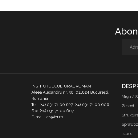
Abone
DESP
INSTITUTUL CULTURAL ROMÂN
Aleea Alexandru nr. 38, 011824 București,
Misja / S
România
Tel.: (+4) 031 71 00 627, (+4) 031 71 00 606
Zespół
Fax: (+4) 031 71 00 607
Struktur
E-mail: icr@icr.ro
Sprawoz
Istoric