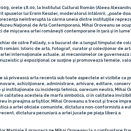
2009
,
orele 18.00
, la Institutul Cultural Român (Aleea Alexandru
vit spuselor lui
Erwin Kessler
, moderatorul întâlnirii, „poate doa
rezenţa neîntreruptă la cârma uneia dintre instituţiile reprez
Muzeu Naţional de Artă Contemporană
, Mihai Oroveanu se ocu
ci de mişcarea artei româneşti contemporane în ţară şi în lume"
) chiar de către Pallady, s-a bucurat de-a lungul timpului de co
i români. Istoric de artă, fotograf, curator şi colecţionar de art
al artei internaţionale actuale, al mecanismelor ce guvernează
i muzeistic şi expoziţional ce susţine şi promovează temele, valor
te să privească arta recentă sub toate aspectele ei vizibile ca 
ovare, achiziţionare, administrare, arhivare, editare, conserv
 şi instituţionale cu incidenţă tehnică, oarecum neutră, Mihai 
 calitatea acesteia de marfă simbolică, ci în calitatea invizibi
reu în preajma artiştilor, Mihai Oroveanu a trecut şi trece împr
stică a artei oficiale comuniste, dictatura non-conformistă a eulu
 recent, dictatura pecuniară a artei jucate pe piaţa liberă a
elor Marţiale îl provoacă pe Mihai Oroveanu la o confruntare fr