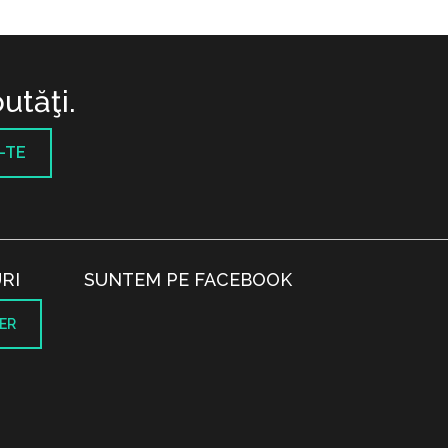
utăţi.
-TE
RI
SUNTEM PE FACEBOOK
ER