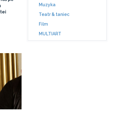
Muzyka
n
tei
Teatr & taniec
Film
MULTIART