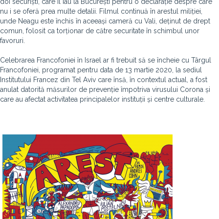
doi securiști, care îl iau la București pentru o declarație despre care
nu i se oferă prea multe detalii. Filmul continuă în arestul miliției,
unde Neagu este închis în aceeași cameră cu Vali, deținut de drept
comun, folosit ca torționar de către securitate în schimbul unor
favoruri.
Celebrarea Francofoniei în Israel ar fi trebuit să se încheie cu Târgul
Francofoniei, programat pentru data de 13 martie 2020, la sediul
Institutului Francez din Tel Aviv care însă, în contextul actual, a fost
anulat datorită măsurilor de prevenție împotriva virusului Corona și
care au afectat activitatea principalelor instituții și centre culturale.