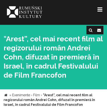
"Arest”, cel mai recent film al
regizorului român Andrei
Cohn, difuzat în premieră în
Israel, în cadrul Festivalului
de Film Francofon
»
Evenimente
›
Film
›
"Arest”, cel mai recent film al
regizorului român Andrei Cohn, difuzat în premieră în
Israel, în cadrul Festivalului de Film Francofon