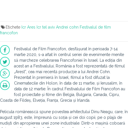
Etichete
Icr
Ares
Icr tel aviv
Andrei cohn
Festivalul de film
francofon
Festivalul de Film Francofon, desfășurat în perioada 7-14
martie 2020, s-a aflat în centrul seriei de evenimente menite
să marcheze celebrarea Francofoniei în Israel. La ediția din
acest an a Festivalului, România a fost reprezentată de filmul
„Arest”, cea mai recentă producție a lui Andrei Cohn.
Prezentat în premieră în Israel, filmul a fost difuzat la
Cinematecile din Holon, în data de 11 martie, și Ierusalim, în
data de 12 martie. În cadrul Festivalului de Film Francofon au
fost proiectate și filme din Belgia, Bulgaria, Canada, Cipru,
Coasta de Fildeș, Elveția, Franța, Grecia și Irlanda.
Pelicula românească spune povestea arhitectului Dinu Neagu, care, în
august 1983, este, împreună cu soția și cei doi copii, pe o plajă de
nudiști din apropierea unei zone industriale. Dintr-o mașină coboară