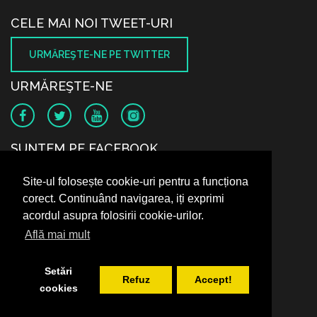
CELE MAI NOI TWEET-URI
URMĂREŞTE-NE PE TWITTER
URMĂREŞTE-NE
SUNTEM PE FACEBOOK
Site-ul folosește cookie-uri pentru a funcționa
corect. Continuând navigarea, iți exprimi
acordul asupra folosirii cookie-urilor.
Află mai mult
Setări
Refuz
Accept!
cookies