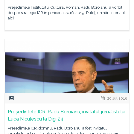
Preşedintele Institutului Cultural Român, Radu Boroianu, a vorbit
despre strategia ICR în perioada 2016-2019. Puteţi urmări interviul
aici:
20 Jul 2015
Președintele ICR, Radu Boroianu, invitatul jurnalistului
Luca Niculescu la Digi 24
Președintele ICR, domnul Radu Boroianu, a fost invitatul
jurnalistului Luca Niculescu în cea de-a doua parte a emisiunii