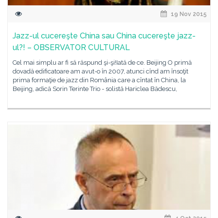
19 Nov 2015
Jazz-ul cucereşte China sau China cucereşte jazz-
ul?! – OBSERVATOR CULTURAL
Cel mai simplu ar fi să răspund şi-şi!Iată de ce. Beijing O primă
dovadă edificatoare am avut-o în 2007, atunci cînd am însoţit
prima formaţie de jazz din România care a cîntat în China, la
Beijing, adică Sorin Terinte Trio - solistă Hariclea Bădescu,