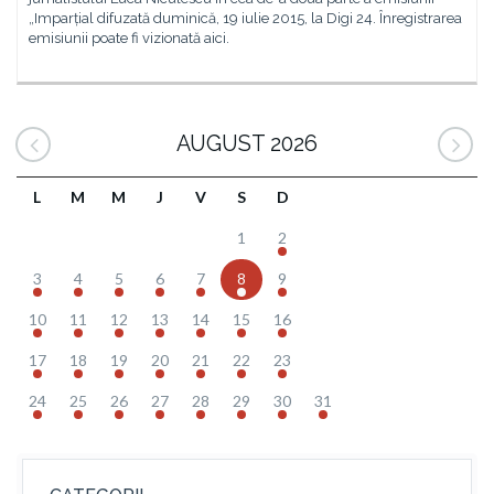
„Imparțial difuzată duminică, 19 iulie 2015, la Digi 24. Înregistrarea
emisiunii poate fi vizionată aici.
AUGUST 2026
L
M
M
J
V
S
D
1
2
3
4
5
6
7
8
9
10
11
12
13
14
15
16
17
18
19
20
21
22
23
24
25
26
27
28
29
30
31