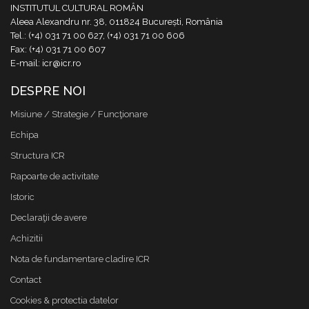
INSTITUTUL CULTURAL ROMÂN
Aleea Alexandru nr. 38, 011824 București, România
Tel.: (+4) 031 71 00 627, (+4) 031 71 00 606
Fax: (+4) 031 71 00 607
E-mail: icr@icr.ro
DESPRE NOI
Misiune / Strategie / Funcţionare
Echipa
Structura ICR
Rapoarte de activitate
Istoric
Declaraţii de avere
Achizitii
Nota de fundamentare cladire ICR
Contact
Cookies & protectia datelor