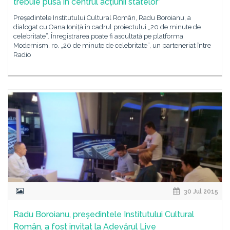
trebuie pusă în centrul acțiunii statelor”
Președintele Institutului Cultural Român, Radu Boroianu, a
dialogat cu Oana Ioniță în cadrul proiectului „20 de minute de
celebritate”. Înregistrarea poate fi ascultată pe platforma
Modernism. ro. „20 de minute de celebritate”, un parteneriat între
Radio
30 Jul 2015
Radu Boroianu, preşedintele Institutului Cultural
Român, a fost invitat la Adevărul Live