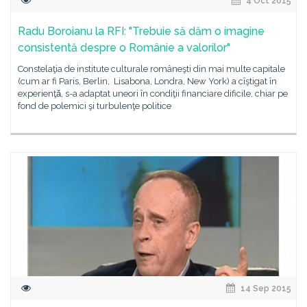
4 Oct 2015
Radu Boroianu la RFI: "Trebuie să dăm o imagine
consistentă despre o Românie a valorilor"
Constelaţia de institute culturale româneşti din mai multe capitale
(cum ar fi Paris, Berlin, Lisabona, Londra, New York) a cîştigat în
experienţǎ, s-a adaptat uneori în condiţii financiare dificile, chiar pe
fond de polemici şi turbulenţe politice
14 Sep 2015