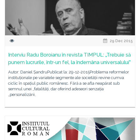
29 Dec 2015
Interviu Radu Boroianu în revista TIMPUL: „Trebuie să
punem lucrurile, într-un fel, la îndemâna universalului”
Autor: Daniel ȘandruPublicat la: 29-12-2015Problema reformelor
instituționale pe variatele segmente ale societății revine cumva
ciclic în spațiul public românesc. Fără a se afla neapărat sub
semnul unei „fatalități, dar oferind adeseori senzația
„personalizării,