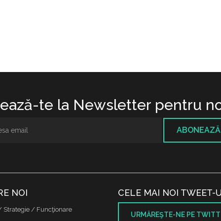
ază-te la Newsletter pentru no
ABONEAZĂ
RE NOI
CELE MAI NOI TWEET-U
/ Strategie / Funcţionare
URMĂREŞTE-NE PE TWITT