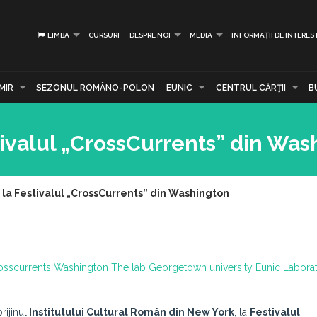
LIMBA
CURSURI
DESPRE NOI
MEDIA
INFORMAȚII DE INTERES
MIR
SEZONUL ROMÂNO-POLON
EUNIC
CENTRUL CĂRŢII
B
ivalul „CrossCurrents” din Was
la Festivalul „CrossCurrents” din Washington
osscurrents
Washington
The lab
Georgetown university
Eunic
Labora
ijinul I
nstitutului Cultural Român din New York
, la
Festivalul