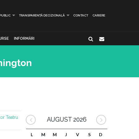
 PUBLIC
TRANSPARENȚĂ DECIZIONALĂ
CONTACT
CARIERE
URSE
INFORMĂRI
hington
tor
Teatru
AUGUST 2026
L
M
M
J
V
S
D