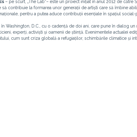
cs
– pe scurt, „The Lab”– este un proiect inițiat în anul 2012 de către 
ă contribuie la formarea unor generații de artiști care să îmbine abili
ternaționale, pentru a putea aduce contribuții esențiale în spațiul social-p
t în Washington, D.C., cu o cadență de doi ani, care pune în dialog u
cieni, experți, activiști și oamenii de știință. Evenimentele actualei ediț
tului, cum sunt criza globală a refugiaților, schimbările climatice și int