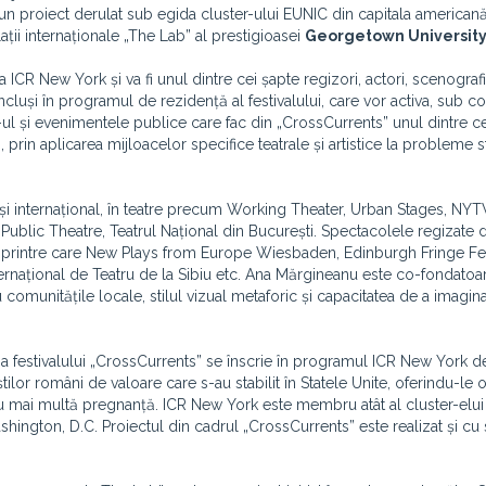
tr-un proiect derulat sub egida cluster-ului EUNIC din capitala americană 
ații internaționale „The Lab” al prestigioasei
Georgetown Universit
CR New York și va fi unul dintre cei șapte regizori, actori, scenografi
incluși în programul de rezidență al festivalului, care vor activa, sub 
l și evenimentele publice care fac din „CrossCurrents” unul dintre c
, prin aplicarea mijloacelor specifice teatrale și artistice la probleme 
 și internațional, în teatre precum Working Theater, Urban Stages, NY
ublic Theatre, Teatrul Național din București. Spectacolele regizate 
ng, printre care New Plays from Europe Wiesbaden, Edinburgh Fringe Fes
 Internațional de Teatru de la Sibiu etc. Ana Mărgineanu este co-fondat
comunitățile locale, stilul vizual metaforic și capacitatea de a imagin
19 a festivalului „CrossCurrents” se înscrie în programul ICR New York d
tilor români de valoare care s-au stabilit în Statele Unite, oferindu-le
 cu mai multă pregnanță. ICR New York este membru atât al cluster-elu
hington, D.C. Proiectul din cadrul „CrossCurrents” este realizat și cu s