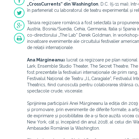
„CrossCurrents” din Washington
, D.C. (5-11 mai), în
în parteneriat cu laboratorul de teatru experimental și rel
Tânăra regizoare româncă a fost selectată la propunerea I
Austria, Bosnia/Suedia, Cehia, Germania, Italia și Spania 
co-directorului „The Lab” Derek Goldman, în workshop-u
inovatoare evenimente ale circuitului festivalier american
de relații internaționale
.
Ana Mărgineanu
a lucrat ca regizoare pe plan național
Lark, Ensemble Studio Theater, The Secret Theatre, The P
fost prezentate la festivaluri internaționale de prim ra
Festivalul Național de Teatru „I.L.Caragiale”, Festivalul
Theatrics, fiind cunoscută pentru colaborarea strânsă cu 
spectacole crude, viscerale.
Sprijinirea participării Anei Mărgineanu la ediția din 20
și promovare, prin evenimente de diferite formate, a artiș
de exprimare și posibilitatea de a-și face auzită vocea
New York, cât și, începând din anul 2018, al celui din Was
Ambasadei României la Washington.