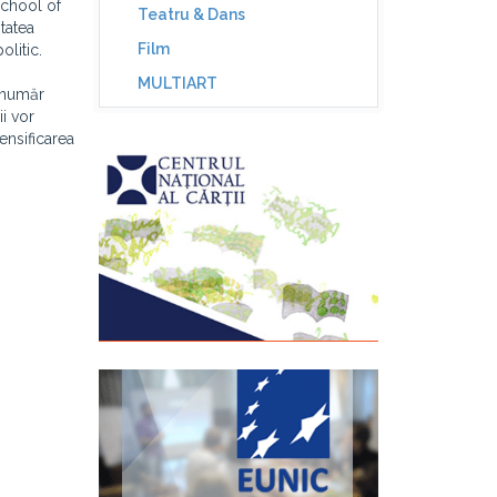
School of
Teatru & Dans
tatea
Film
olitic.
MULTIART
n număr
ii vor
ensificarea