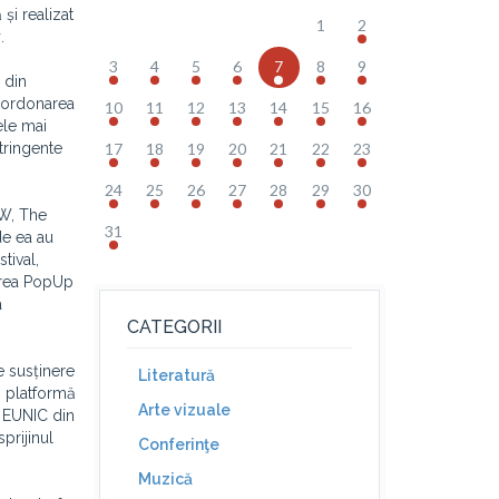
și realizat
1
2
y
.
3
4
5
6
7
8
9
 din
coordonarea
10
11
12
13
14
15
16
ele mai
stringente
17
18
19
20
21
22
23
24
25
26
27
28
29
30
TW, The
31
de ea au
tival,
oarea PopUp
a
CATEGORII
e susținere
Literatură
 o platformă
Arte vizuale
i EUNIC din
prijinul
Conferinţe
Muzică