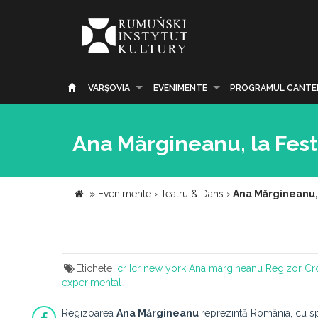
VARŞOVIA
EVENIMENTE
PROGRAMUL CANTE
Ana Mărgineanu, la Fest
»
Evenimente
›
Teatru & Dans
›
Ana Mărgineanu, 
Etichete
Icr
Icr new york
Ana margineanu
Regizor
Cr
experimental
Regizoarea
Ana Mărgineanu
reprezintă România, cu spr