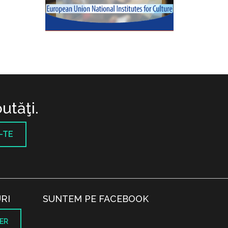
utăţi.
-TE
RI
SUNTEM PE FACEBOOK
ER