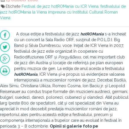
Etichete
Festival de jazz hotROMania cu ICR Viena. festivalului de
jazz hotROMania la Viena impreuna cu Institutul Cultural Roman
Viena
A doua ediţie a festivalului de jazz
hot
R
O
M
ania
s-a încheiat
cu un concert la Sala Radio ORF, susţinut de P.O.L.D.I. Big
Band şi Silvia Dumitrescu, voce. Iniţiat de ICR Viena în 2007,
festivalul de jazz este organizat în cooperare cu
Radiodifuziunea ORF şi
Porgy&Bess,
cel mai important club
de jazz din Austria şi locaţie de referinţă pe plan european
pentru muzica de gen. La ediţia de anul acesta a festivalului
hot
R
O
M
ania
, ICR Viena şi-a propus să evidenţieze valoarea
internaţională a muzicienilor români de jazz. Decebal Bădilă,
Alex Simu, Christiana Uikiza, Romeo Cosma, Ion Baciu jr. şi Leopold
Reisenauer au condus trupe formate din muzicieni austrieci, germani,
bulgari, suedezi, danezi, polonezi, cubanezi şi olandezi. Atât publicul
larg (peste 800 de spectatori), cât şi cel specializat din Viena au
apreciat în mod deosebit prestaţia muzicienilor români de jazz,
repertoriul ales pentru această ediţie a festivalului, precum şi
componenţa internaţională a trupelor care au evoluat în festival în
perioada 3 – 8 octombrie.
Opinii si galerie foto pe