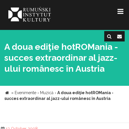
A doua ediţie hotROMania -
succes extraordinar al jazz-
ului românesc în Austria
»
Evenimente
›
Muzică
›
A doua ediţie hotROMania -
succes extraordinar al jazz-ului românesc în Austria
13 October 2008