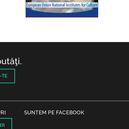
utăţi.
-TE
RI
SUNTEM PE FACEBOOK
ER