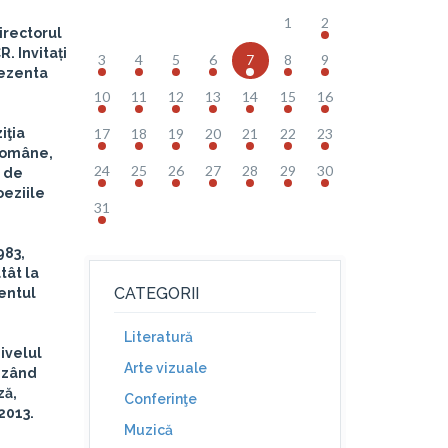
1
2
directorul
R. Invitați
3
4
5
6
7
8
9
rezenta
10
11
12
13
14
15
16
iţia
17
18
19
20
21
22
23
 Române,
24
25
26
27
28
29
30
e de
oeziile
31
983,
tât la
CATEGORII
mentul
Literatură
nivelul
Arte vizuale
inzând
ză,
Conferinţe
 2013.
Muzică