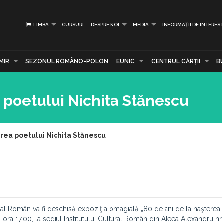
LIMBA
CURSURI
DESPRE NOI
MEDIA
INFORMAȚII DE INTERES
MIR
SEZONUL ROMÂNO-POLON
EUNIC
CENTRUL CĂRŢII
B
a poetului Nichita Stănescu
erea poetului Nichita Stănescu
ltural Român va fi deschisă expoziţia omagială „80 de ani de la naşterea
, ora 17.00, la sediul Institutului Cultural Român din Aleea Alexandru nr