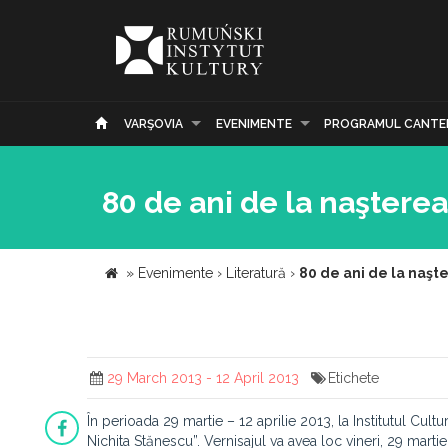
VARŞOVIA
EVENIMENTE
PROGRAMUL CANTE
80 de ani de la naştere
»
Evenimente
›
Literatură
›
80 de ani de la naşt
29 March 2013 - 12 April 2013
Etichete
În perioada 29 martie – 12 aprilie 2013, la Institutul Cu
Nichita Stănescu”. Vernisajul va avea loc vineri, 29 martie