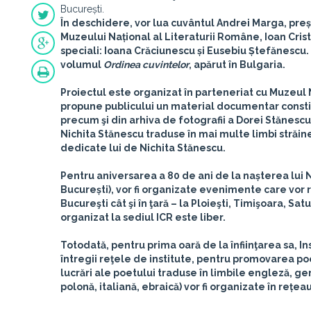
București.
În deschidere, vor lua cuvântul
Andrei Marga
, pre
Muzeului Național al Literaturii Române,
Ioan Cris
speciali:
Ioana Crăciunescu
și
Eusebiu Ștefănescu
.
volumul
Ordinea cuvintelor
, apărut în Bulgaria.
Proiectul este organizat în parteneriat cu Muzeul 
propune publicului un material documentar constit
precum şi din arhiva de fotografii a Dorei Stănes
Nichita Stănescu traduse în mai multe limbi străine
dedicate lui de Nichita Stănescu.
Pentru aniversarea a 80 de ani de la nașterea lui N
București), vor fi organizate evenimente care vor r
Bucureşti cât şi în ţară – la Ploieşti, Timişoara, Sat
organizat la sediul ICR este liber.
Totodată, pentru prima oară de la înfiinţarea sa, I
întregii reţele de institute, pentru promovarea poe
lucrări ale poetului traduse în limbile engleză, g
polonă, italiană, ebraică) vor fi organizate în rețea