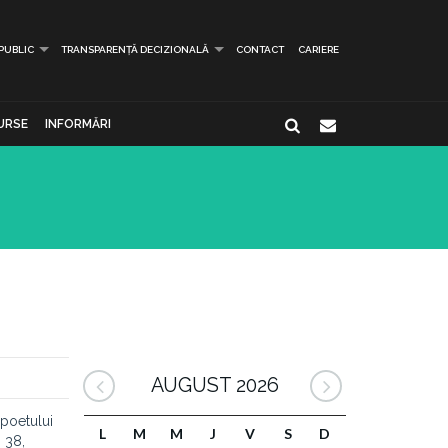
 PUBLIC
TRANSPARENȚĂ DECIZIONALĂ
CONTACT
CARIERE
URSE
INFORMĂRI
AUGUST 2026
 poetului
L
M
M
J
V
S
D
. 38,