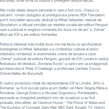
Bucureşti, unde urma să susţină o prelegere despre Balzac.
Mai multe detalii despre perioada în care a fost scris „Orașul cu
salcâmi”, roman câștigător al prestigiosului premiu PEN Translation,
pot fi vizionateîn episodul dedicat lui Mihail Sebastian, realizat de
Storytailors și difuzat simultan pe rețelele sociale ale editurii Penguin,
care a publicat în engleză romanele„De două mii de ani” și „Femei”,
titluri ale ICR și ale editurii Humanitas.
Publicul interesat este invitat două ore mai târziu să aprofundeze
înțelegerea lui Mihail Sebastian și a contextului cultural al anilor
interbelici românești, în evenimentul online de lansare a cărții
„Femei”, publicat de editura Penguin, găzduit de ICR Londra în cadrul
festivalului de literatură „Romania Rocks” și care îi are ca protagoniști
pe traducătorul Philip O'Ceallaigh și profesoara Camelia Crăciun
(Universitatea din București).
În cadrul proiectului inițiat de reprezentanța ICR la Londra, „Who is
Romania”, au fost evocați până acum Ștefan cel Mare, Regina Maria a
României, George Enescu și Nicolae Grigorescu. Primelepatru
episoade au înregistrat peste500.000 de vizualizări și au fost
preluate, între altele, de Clarence House - The Prince of Wales and
The Duchess of Cornwall, Daily Mail, BBC Kent, Royalty TV, History