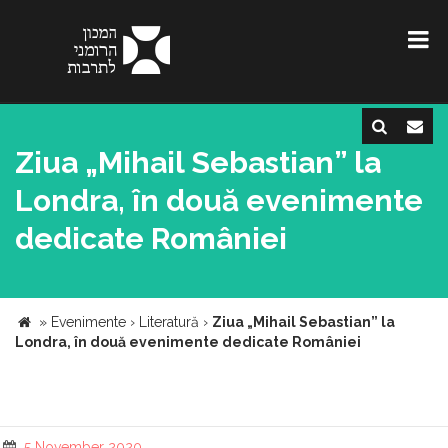
Ziua „Mihail Sebastian” la
Londra, în două evenimente
dedicate României
»
Evenimente
›
Literatură
›
Ziua „Mihail Sebastian” la
Londra, în două evenimente dedicate României
5 November 2020