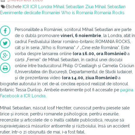
Etichete
ICR
ICR Londra
Mihail Sebastian
Ziua Mihail Sebastian
Evenimente dedicate Romaniei
Who is Romania
Romania Rocks
Personalitate a României, scriitorul Mihail Sebastian are parte
de o dublă promovare
vineri, 6 noiembrie
, la Londra, atât în
cadrul Festivalului literar româno-britanic ROMANIA ROCKS,
cât și în seria „Who is Romania” / „Cine este România”. Este
vorba despre lansarea online
(ora 16.00, ora României)
a
cărții „Femei” de Mihail Sebastian, în cadrul unei discuții
online între traducătorul Philip O‘Ceallaigh și Camelia Crăciun
(Universitatea din București, Departamentul de Studii Iudaice),
și de prezentarea video
(ora 14.00, ziua României)
a
biografiei autorului în cel de-al cincilea episod realizat de istoricul
britanic Tessa Dunlop. Ambele evenimente pot fi accesate pe
pagina
Facebook a ICR Londra.
Mihail Sebastian, născut Iosif Hechter, cunoscut pentru piesele sale
lirice și ironice, pentru romanele psihologice, pentru eseurile,
recenziile și articolele de o înaltă calitate publicistică, reuşise să
supravieţuiască măsurilor antisemite și războiului, însă un accident
rutier, într-o zi obișnuită de mai, i-a fost fatal.