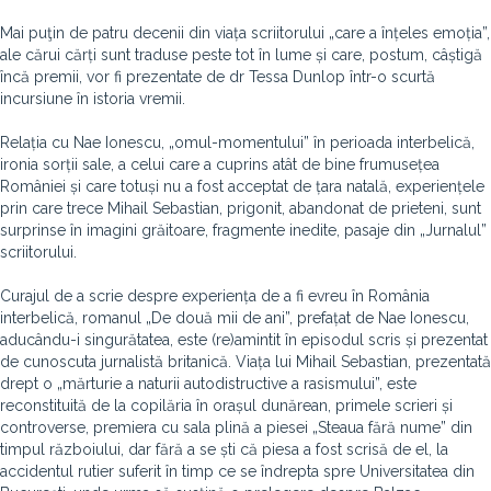
Mai puţin de patru decenii din viața scriitorului „care a înțeles emoția”,
ale cărui cărți sunt traduse peste tot în lume și care, postum, câștigă
încă premii, vor fi prezentate de dr Tessa Dunlop într-o scurtă
incursiune în istoria vremii.
Relația cu Nae Ionescu, „omul-momentului” în perioada interbelică,
ironia sorții sale, a celui care a cuprins atât de bine frumusețea
României și care totuși nu a fost acceptat de țara natală, experiențele
prin care trece Mihail Sebastian, prigonit, abandonat de prieteni, sunt
surprinse în imagini grăitoare, fragmente inedite, pasaje din „Jurnalul”
scriitorului.
Curajul de a scrie despre experiența de a fi evreu în România
interbelică, romanul „De două mii de ani”, prefațat de Nae Ionescu,
aducându-i singurătatea, este (re)amintit în episodul scris și prezentat
de cunoscuta jurnalistă britanică. Viața lui Mihail Sebastian, prezentată
drept o „mărturie a naturii autodistructive a rasismului”, este
reconstituită de la copilăria în orașul dunărean, primele scrieri și
controverse, premiera cu sala plină a piesei „Steaua fără nume” din
timpul războiului, dar fără a se ști că piesa a fost scrisă de el, la
accidentul rutier suferit în timp ce se îndrepta spre Universitatea din