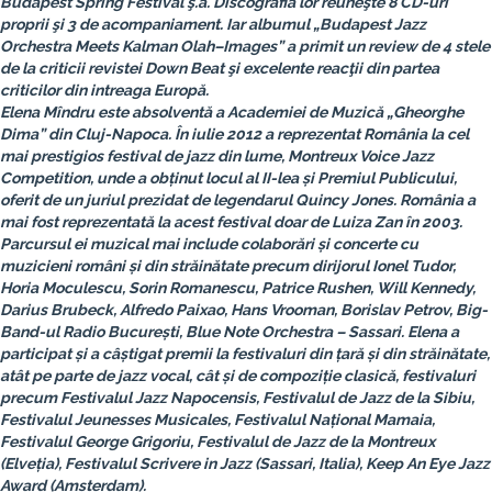
Budapest Spring Festival ş.a. Discografia lor reuneşte 8 CD-uri
proprii şi 3 de acompaniament. Iar albumul
„Budapest Jazz
Orchestra Meets Kalman Olah–Images
” a primit un review de 4 stele
de la criticii revistei
Down Beat
şi excelente reacţii din partea
criticilor din intreaga Europă.
Elena Mîndru
este absolventă a Academiei de Muzică „Gheorghe
Dima” din Cluj-Napoca. În iulie 2012 a reprezentat România la cel
mai prestigios festival de jazz din lume,
Montreux Voice Jazz
Competition
, unde a obținut locul al II-lea și Premiul Publicului,
oferit de un juriul prezidat de
legendarul Quincy Jones
. România a
mai fost reprezentată la acest festival doar de Luiza Zan în 2003.
Parcursul ei muzical mai include colaborări și concerte cu
muzicieni români și din străinătate precum dirijorul Ionel Tudor,
Horia Moculescu, Sorin Romanescu, Patrice Rushen, Will Kennedy,
Darius Brubeck, Alfredo Paixao, Hans Vrooman, Borislav Petrov, Big-
Band-ul Radio București, Blue Note Orchestra – Sassari. Elena a
participat și a câștigat premii la festivaluri din țară și din străinătate,
atât pe parte de jazz vocal, cât și de compoziție clasică, festivaluri
precum Festivalul Jazz Napocensis, Festivalul de Jazz de la Sibiu,
Festivalul Jeunesses Musicales, Festivalul Național Mamaia,
Festivalul George Grigoriu, Festivalul de Jazz de la Montreux
(Elveția), Festivalul Scrivere in Jazz (Sassari, Italia), Keep An Eye Jazz
Award (Amsterdam).