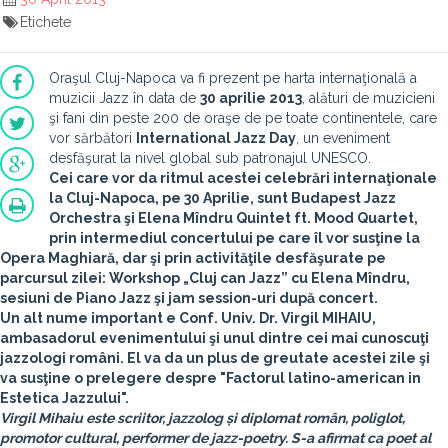
Etichete
Oraşul Cluj-Napoca va fi prezent pe harta internaţională a
muzicii Jazz în data de
30 aprilie 2013
, alături de muzicieni
şi fani din peste 200 de oraşe de pe toate continentele, care
vor sărbători
International Jazz Day
, un eveniment
desfăşurat la nivel global sub patronajul UNESCO.
Cei care vor da ritmul acestei celebrări internaţionale
la Cluj-Napoca, pe 30 Aprilie, sunt
Budapest Jazz
Orchestra
şi
Elena Mîndru Quintet ft. Mood Quartet
,
prin intermediul concertului pe care îl vor susţine la
Opera Maghiară, dar şi prin activităţile desfăşurate pe
parcursul zilei: Workshop „Cluj can Jazz” cu Elena Mîndru,
sesiuni de Piano Jazz şi jam session-uri după concert.
Un alt nume important e Conf. Univ. Dr.
Virgil MIHAIU,
ambasadorul evenimentului
şi unul dintre cei mai cunoscuţi
jazzologi români. El va da un plus de greutate acestei zile şi
va susţine o prelegere despre
"Factorul latino-american in
Estetica Jazzului"
.
Virgil Mihaiu
este scriitor, jazzolog și diplomat român, poliglot,
promotor cultural, performer de jazz-poetry. S-a afirmat ca poet al