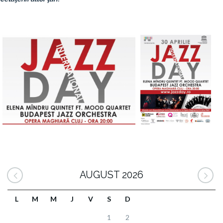
AUGUST 2026
L
M
M
J
V
S
D
1
2