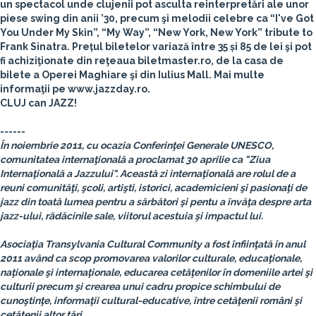
un spectacol unde clujenii pot asculta reinterpretări ale unor
piese swing din anii ’30, precum şi melodii celebre ca “I've Got
You Under My Skin”, “My Way”, “New York, New York”
tribute to
Frank Sinatra
. Prețul biletelor variază între 35 și 85 de lei şi pot
fi achiziţionate din reţeaua biletmaster.ro, de la casa de
bilete a Operei Maghiare şi din Iulius Mall. Mai multe
informaţii pe www.jazzday.ro.
CLUJ can JAZZ!
------
În noiembrie 2011, cu ocazia Conferinţei Generale UNESCO,
comunitatea internaţională a proclamat 30 aprilie ca "Ziua
Internaţională a Jazzului". Această zi internaţională are rolul de a
reuni comunităţi, şcoli, artişti, istorici, academicieni şi pasionaţi de
jazz din toată lumea pentru a sărbători şi pentu a învăţa despre arta
jazz-ului, rădăcinile sale, viitorul acestuia şi impactul lui.
Asociaţia Transylvania Cultural Community a fost înfiinţată în anul
2011 având ca scop promovarea valorilor culturale, educaţionale,
naţionale şi internaţionale, educarea cetăţenilor în domeniile artei şi
culturii precum şi crearea unui cadru propice schimbului de
cunoştinţe, informaţii cultural-educative, între cetăţenii români şi
cetăţenii altor ţări.