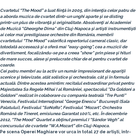
Cvartetul “The Mood”
a luat fiinţă în 2005, din intenţia celor patru de
a aborda muzica de cvartet dintr-un unghi aparte şi se disting
printr-un plus de vibranţă şi originalitate. Absolvenţi ai Academiei
de Muzică "Gheorghe Dima" din Cluj-Napoca şi artişti instrumentişti
ai celor mai prestigioase orchestre din România, membrii
cvartetului “The Mood” valorifică repertoriul cameral clasic, dar
totodată accesează şi o sferă mai “easy-going”, cea a muzicii de
divertisment, focalizându-se pe a creea "show" prin piese şi hituri
de mare succes, alese şi prelucrate chiar de ei pentru cvartet de
coarde.
Cei patru membri au la activ un număr impresionant de apariţii
scenice şi televizate, atât solistice şi orchestrale, cât şi în formula
actuală. Dintre acestea amintim: recitalul extraordinar privat pentru
Majestatea Sa Regele Mihai I al României
, spectacolul "Da Goldoni a
Goldoni" realizat în colaborare cu compania teatrală "Tre Punti”
Venezia,
Festivalul Internaţional "George Enescu"
Bucureşti (Sala
Palatului),
Festivalul "SoNoRo"
,
Festivalul "Mozart"
, Orchestra
Română de Tineret, emisiunea
Garantat 100%
, etc. În decembrie
2012, “The Mood” Quartet a obţinut
premiul I “Sándor Végh”
al
concursului de cvartete
“W.A.Mozart” din Cluj-Napoca
.
Pe scena Operei Maghiare vor urca în total 27 de artişti, într-