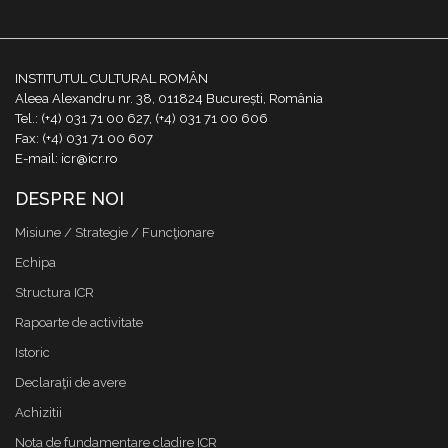
INSTITUTUL CULTURAL ROMÂN
Aleea Alexandru nr. 38, 011824 București, România
Tel.: (+4) 031 71 00 627, (+4) 031 71 00 606
Fax: (+4) 031 71 00 607
E-mail: icr@icr.ro
DESPRE NOI
Misiune / Strategie / Funcţionare
Echipa
Structura ICR
Rapoarte de activitate
Istoric
Declaraţii de avere
Achizitii
Nota de fundamentare cladire ICR