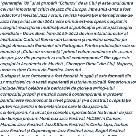
“generaţiei ‘80” şi al grupării “Echinox” de la Cluj şi este unul dintre
cei mai importanţi critici de jazz din Europa. Între 1981-1992 a fost
redactor al revistei
Jazz Forum
, revista Federaţiei Internaţionale de
Jazz (Varşovia), iar din 2001 este primul est-european cooptat în
colegiul redacţional multinaţional al publicaţiei pivot a jazzologiei
mondiale -
Down Beat
. Între 2006-2012 devine întâiul director al
Institutului Cultural Român din Lisabona și ministru consilier pe
lângă Ambasada României din Portugalia. Printre publicaţile sale se
numără şi
„Cutia de rezonanţă”
, primul volum românesc de
„eseuri
despre jazz din perspectiva culturii contemporane”
. Din 1992 este
angajat la Academia de Muzică „Gheorghe Dima” din Cluj-Napoca,
unde susţine
Cursul de Estetica Jazzului
.
Budapest Jazz Orchestra
a fost fondată în 1998 şi este formată din
17 muzicieni cu o vastă experienţă şi istorie muzicală. Repertoriul lor
include hituri celebre ale perioadei de glorie a swing-ului,
compoziţii proprii şi muzică clasică contemporană. În prezent
bandul este recunoscut la nivel global şi şi-a construit o reputaţie
puternică pentru interpretările pe care le dau jazz-ului
contemporan. Au urcat pe scenele importantelor festivaluri de jazz
din Europa precum Montreux Jazz Festival, MIDEM in Cannes,
Marciac Jazz Festival, Jazz&Blues Festival in Ceska Lipa, Aarhus
Jazz Festival şi Copenhagen Jazz Festival 2012, Sziget Festival,