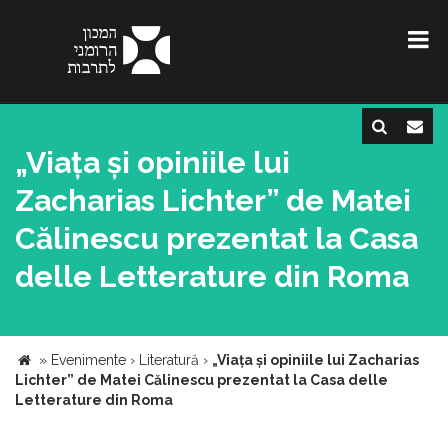
„Viața și opiniile lui
Zacharias Lichter” de Matei
Călinescu prezentat la Casa
delle Letterature din Roma
»
Evenimente
›
Literatură
›
„Viața și opiniile lui Zacharias
Lichter” de Matei Călinescu prezentat la Casa delle
Letterature din Roma