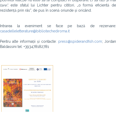
potrivită reacție nu este să te complaci în disperare, ci să râzi și mai
tare”,
este sfatul lui Lichter pentru cititori, „o formă eficientă de
rezistență prin râs”, de pus în scenă oriunde și oricând.
Intrarea la eveniment se face pe bază de rezervare:
casadelleletterature@bibliotechediroma.it
Pentru alte informații și contacte:
press@spiderandfish.com
; Jorda
Baldassini tel: +393478182781