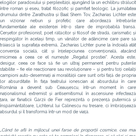
elogiilor paradoxului și perplexității, ajungând la un echilibru strălucit
între roman și eseu, tratat filozofic și pamflet teologic. La jumătatea
drumului dintre Zarathustra și Baal Shem Tov, Zacharias Lichter este
un vizionar nebun și profetic care abordează întrebările
fundamentale ale existenței într-o stare de improbabilă transă.
Cerșetor profesionist, poet rătăcitor și filosof de stradă, carismatic și
respingător în același timp, un vânător de adâncime care pare să
trăiască la suprafața extremă, Zacharias Lichter pune la îndoială atât
convenția socială, cât și înțelepciunea convențională, atacând
micimea a ceea ce el numește „Regatul prostiei”. Acesta este,
desigur, ceea ce face să fie un ultraj permanent pentru puterile
stabilite – fie ele reacționare sau revoluționare – și pentru toți ceilalți
campioni auto-desemnați ai moralității care sunt orbi față de propria
lor absurditate. În fața teatrului ionescian al absurdului în care
România a devenit sub Ceaușescu, într-un moment în care
naționalismul extremist și antisemitismul în ascensiune infectează
țara, iar fanaticii Gărzii de Fier reprezintă o prezență puternică și
înspăimântătoare, Lichterul lui Călinescu nu tresare, ci îmbrățișează
absurdul și îl transformă într-un mod de viață.
„Când te afli în mijlocul unei farse de proporții cosmice, cea mai