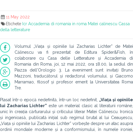
11 May 2022
Etichete
Icr
Accademia di romania in roma
Matei calinescu
Cassa
della letterature
Volumul „Viața și opiniile lui Zacharias Lichter” de Matei
Călinescu va fi prezentat de Editura Spider&Fish, în
colaborare cu Casa delle Letterature și Accademia di
Romania din Roma, joi, 12 mai 2022, ora 18.00, la sediul din
Piazza dell'Orologio 3. La eveniment sunt invitați Bruno
Mazzoni, traducătorul și redactorul volumului, și Giacomo
Marramao, filosof și profesor emerit la Universitatea Roma
Tre.
Plasat într-o epocă nedefinită, într-un loc nedefinit,
„Viața și opiniile
lui Zacharias Lichter”
este un material clasic al literaturii române
unic în creația cărturarului și criticului literar Matei Călinescu. Ironică
și ingenioasă, publicată inițial sub regimul brutal al lui Ceauşescu,
„Viața și opiniile lui Zacharias Lichter” vorbește despre un atac asupra
ordinii mondiale moderne și a conformismului, în numele ironiei,