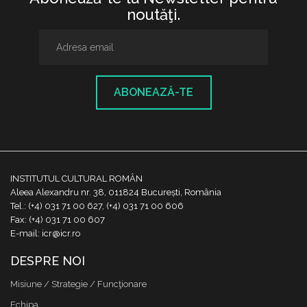
noutăţi.
ABONEAZĂ-TE
INSTITUTUL CULTURAL ROMÂN
Aleea Alexandru nr. 38, 011824 București, România
Tel.: (+4) 031 71 00 627, (+4) 031 71 00 606
Fax: (+4) 031 71 00 607
E-mail: icr@icr.ro
DESPRE NOI
Misiune / Strategie / Funcţionare
Echipa