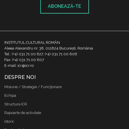
ABONEAZĂ-TE
INSTITUTUL CULTURAL ROMÂN
Aleea Alexandru nr. 38, 011824 București, România
Tel.: (+4) 031 71 00 627, (+4) 031 71 00 606
Fax: (+4) 031 71 00 607
E-mail: icr@icr.ro
DESPRE NOI
Misiune / Strategie / Funcţionare
Echipa
Structura ICR
Rapoarte de activitate
Istoric