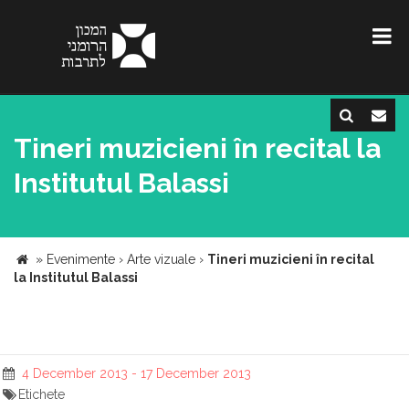
Tineri muzicieni în recital la
Institutul Balassi
»
Evenimente
›
Arte vizuale
›
Tineri muzicieni în recital
la Institutul Balassi
4 December 2013 - 17 December 2013
Etichete