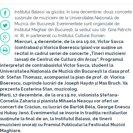
Institutul Balassi va găzdui, în luna decembrie, două concerte
susținute de muzicieni de la Universitatea Națională de
Muzică din București. Evenimentele sunt organizate de
Institutul Maghiar din București, la sediul său (str. Gina Patrichi
nr. 8), în parteneriat cu Institutul Cultural Român.
Miercuri, 4 decembrie, de la ora 19.00,
Victor Savca
(contrabas) și
Viorica Boerescu
(pian) vor susține un
recital în cadrul seriei de concerte „Tineri muzicieni
lansați de Centrul de Cultură din Arcuș“. Programul
interpretat de contrabasistul Victor Savca, student la
Universitatea Națională de Muzică din București la clasa prof.
dr. Stefan Thomasz, acompaniat la pian de prof. dr. Viorica
Boerescu, cuprinde lucrări de Joseph Haydn și Max Bruch. Va
prezenta Ecaterina Stan, muzicolog.
Marți, 17 decembrie, de la ora 19.00, violonista
Ștefana-
Cornelia Zaharia
și pianista
Mihaela Neacșu
vor oferi un
concert de Crăciun, cu lucrări de Bartók Béla, George Enescu
si Hubay Jenő. Evenimentul se înscrie în tradiția recitalurilor
susținute la final de an, la Institutul Balassi, de tinerii
muzicieni onorați cu Premiul Publicului la Festivalul Muzicii
Maghiare.