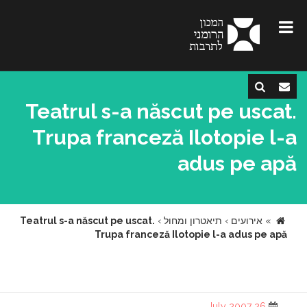
Teatrul s-a născut pe uscat.
Trupa franceză Ilotopie l-a
adus pe apă
»
אירועים
›
תיאטרון ומחול
›
Teatrul s-a născut pe uscat.
Trupa franceză Ilotopie l-a adus pe apă
26 July 2007