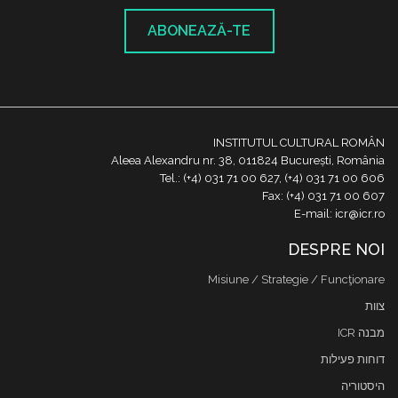
ABONEAZĂ-TE
INSTITUTUL CULTURAL ROMÂN
Aleea Alexandru nr. 38, 011824 București, România
Tel.: (+4) 031 71 00 627, (+4) 031 71 00 606
Fax: (+4) 031 71 00 607
E-mail: icr@icr.ro
DESPRE NOI
Misiune / Strategie / Funcţionare
צוות
מבנה ICR
דוחות פעילות
היסטוריה