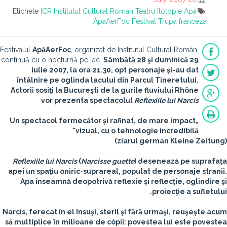
Etichete
ICR
Institutul Cultural Roman
Teatru
Ilotopie
Apa
ApaAerFoc
Festival
Trupa franceza
Festivalul
ApăAerFoc
, organizat de Institutul Cultural Român,
continuă cu o nocturnă pe lac.
Sâmbătă 28 şi duminică 29
iulie 2007, la ora 21.30, opt personaje şi-au dat
întâlnire pe oglinda lacului din Parcul Tineretului.
Actorii sosiţi la Bucureşti de la gurile fluviului Rhône
vor prezenta spectacolul
Reflexiile lui Narcis
„Un spectacol fermecător şi rafinat, de mare impact
vizual, cu o tehnologie incredibilă"
(ziarul german Kleine Zeitung)
Reflexiile lui Narcis
(
Narcisse guette
) desenează pe suprafaţa
apei un spaţiu oniric-suprareal, populat de personaje stranii.
Apa înseamnă deopotrivă reflexie şi reflecţie, oglindire şi
proiecţie a sufletului.
Narcis, ferecat în el însuşi, steril şi fără urmaşi, reuşeşte acum
să multiplice în milioane de cópii: povestea lui este povestea