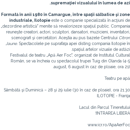
supremaţiei vizualului în lumea de azi.
Formată în anii 1980 în Camargue, între spaţii sălbatice şi zone
industriale,
Ilotopie
este o companie specializată în acţiuni de
„dezordine artistică" menite să revalorizeze spaţiul public. Compania
reuneşte creatori, actori, sculptori, dansatori, muzicieni, inventatori,
scenografi şi cercetători. Aceştia au pus bazele Centrului
Citron
Jaune.
Spectacolele pe suprafaţa apei disting compania Ilotopie în
spaţiul artelor vizuale de astăzi.
Festivalul de teatru „Apă Aer Foc", organizat de Institutul Cultural
Român, se va încheia cu spectacolul trupei Tuig din Olanda (4-5
august, 6 august în caz de ploaie, ora 21).
Teatru pe apă
Sâmbătă şi Duminică – 28 şi 29 iulie (30 în caz de ploaie), ora 21.30
ILOTOPIE - Franţa
Lacul din Parcul Tineretului
INTRAREA LIBERĂ!
www.icr.ro/ApaAerFoc