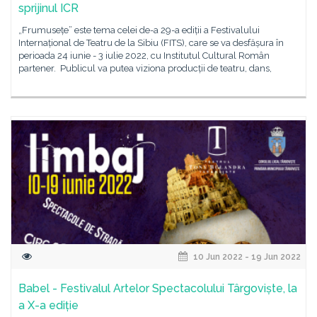
sprijinul ICR
„Frumusețe” este tema celei de-a 29-a ediții a Festivalului
Internațional de Teatru de la Sibiu (FITS), care se va desfășura în
perioada 24 iunie - 3 iulie 2022, cu Institutul Cultural Român
partener. Publicul va putea viziona producții de teatru, dans,
10 Jun 2022 - 19 Jun 2022
Babel - Festivalul Artelor Spectacolului Târgoviște, la
a X-a ediție