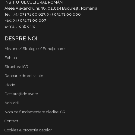
INSTITUTUL CULTURAL ROMÂN
Aleea Alexandru nr. 38, 011824 București, România
Tel.: (+4) 031 71 00 627, (+4) 031 71 00 606
Fax: (+4) 031 71 00 607
E-mail: icr@icr.ro
DESPRE NOI
Misiune / Strategie / Funcţionare
Echipa
Structura ICR
Rapoarte de activitate
Istoric
Declaraţii de avere
Achizitii
Nota de fundamentare cladire ICR
Contact
Cookies & protectia datelor