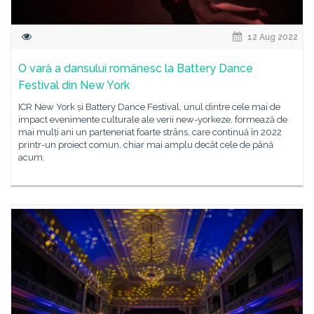
12 Aug 2022
O vară a dansului românesc la Battery Dance
Festival din New York
ICR New York și Battery Dance Festival, unul dintre cele mai de
impact evenimente culturale ale verii new-yorkeze, formează de
mai mulți ani un parteneriat foarte strâns, care continuă în 2022
printr-un proiect comun, chiar mai amplu decât cele de până
acum.