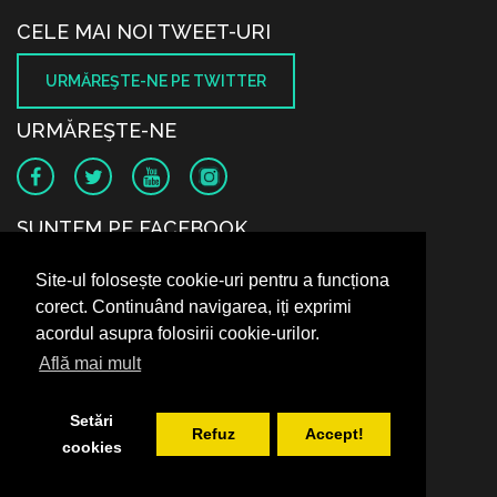
CELE MAI NOI TWEET-URI
URMĂREŞTE-NE PE TWITTER
URMĂREŞTE-NE
SUNTEM PE FACEBOOK
Site-ul folosește cookie-uri pentru a funcționa
corect. Continuând navigarea, iți exprimi
acordul asupra folosirii cookie-urilor.
Află mai mult
Setări
Refuz
Accept!
cookies