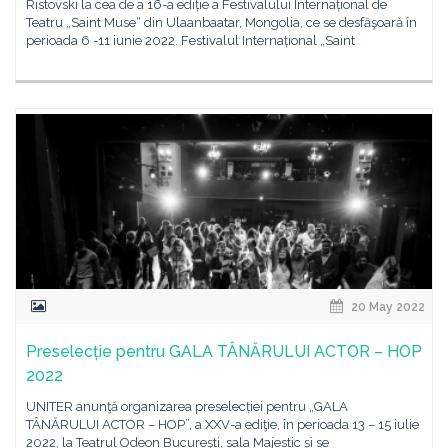
Ristovski la cea de a 16-a ediție a Festivalului Internațional de
Teatru „Saint Muse“ din Ulaanbaatar, Mongolia, ce se desfăşoară în
perioada 6 -11 iunie 2022. Festivalul Internațional „Saint
20 May 2022
Preselecție pentru GALA TÂNĂRULUI ACTOR – HOP
2022
UNITER anunţă organizarea preselecției pentru „GALA
TÂNĂRULUI ACTOR – HOP”, a XXV-a ediţie, în perioada 13 – 15 iulie
2022, la Teatrul Odeon Bucureşti, sala Majestic și se