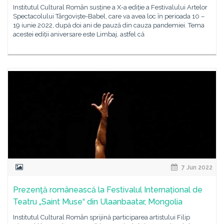
Institutul Cultural Român susține a X-a ediție a Festivalului Artelor
Spectacolului Târgoviște-Babel, care va avea loc în perioada 10 –
19 iunie 2022, după doi ani de pauză din cauza pandemiei. Tema
acestei ediții aniversare este Limbaj, astfel că
7 Jun 2022
Prezenţă românească la Festivalul Internațional de
Teatru „Saint Muse“ din Ulaanbaatar, Mongolia
Institutul Cultural Român sprijină participarea artistului Filip