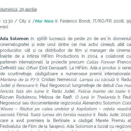
duminică, 29 aprilie
· 13:30 / City 2 /
Mar Nero
(r. Federico Bondi, IT/RO/FR 2008, 9
min)
Ada Solomon
(n. 1968) lucrează de peste 20 de ani în domeniu
cinematografiei și este unul dintre cei mai activi cineaști, atât ca
producător, cât și ca distribuitor de film și manager de cinema.
Înainte de a înființa HiFilm Productions în 2004, a colaborat cu
parteneri internaționali, la proiecte precum
Callas Forever
(Franc
Zeffirelli) sau
Offset
(Didi Danquart). La HiFilm, Ada a produs o seri
de scurtmetraje, câștigătoare a numeroase premii internaționale:
Marilena de la P7
(r. Cristian Nemescu),
Lampa cu căciulă
(r. Rad
Jude) și
Renovare
(r. Paul Negoescu); lungmetraje de debut
Cea ma
fericită fată din lume
(r. Radu Jude),
Felicia înainte de toate
(r
Răzvan Rădulescu, Melissa de Raaf),
O lună în Thailanda
(r. Pau
Negoescu) sau documentarele regizorului Alexandru Solomon
Cold
Waves – Război pe calea undelor
şi
Kapitalism – rețeta noastr
secretă
. Filmul
Toată lumea din familia noastră
(r. Radu Jude, 2012
care a avut premiera la Berlinale, a câștigat Marele Premiu al
Festivalului de Film de la Sarajevo. Ada Solomon a lucrat cu regizorii