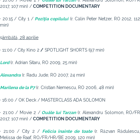
· 16:00 / Movie 2 /
Ouăle lui Tarzan
(r. Alexandru Solomon, RO/F
2017, 107 min) /
COMPETITION DOCUMENTARY
· 20:15 / City 1 /
Pozi
ţ
ia copilului
(r. Călin Peter Netzer, RO 2012, 11
min)
s
âmbătă, 28 aprilie
· 11:00 / City Kino 2
/
SPOTLIGHT SHORTS (97 min)
Lord
(r.
Adrian Sitaru, RO 2009, 25 min)
Alexandra
(r.
Radu Jude, RO 2007, 24 min)
Marilena de la P7
(r.
Cristian Nemescu, RO 2006, 48 min)
· 16:00 / OK Deck / MASTERCLASS ADA SOLOMON
· 21:00 / Movie 2 /
Ouăle lui Tarzan
(r.
Alexandru Solomon, RO/FR
2017, 107 min) /
COMPETITION DOCUMENTARY
· 21:00 / City 2
/
Felicia
î
nainte de toate
(r.
Răzvan Rădulescu
Melissa de Raaf, RO/FR/HR/BE 2009, 120 min)