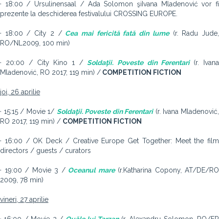
· 18:00 / Ursulinensaal / Ada Solomon şiIvana Mladenović vor fi
prezente la deschiderea festivalului CROSSING EUROPE.
· 18:00 / City 2 /
Cea mai fericită fată din lume
(r. Radu Jude
RO/NL2009, 100 min)
· 20:00 / City Kino 1 /
Soldaţii. Poveste din Ferentari
(r. Ivan
Mladenović, RO 2017, 119 min) /
COMPETITION FICTION
joi, 26 aprilie
· 15:15 / Movie 1/
Soldaţii. Poveste din Ferentari
(r. Ivana Mladenović
RO 2017, 119 min) /
COMPETITION FICTION
· 16:00 / OK Deck / Creative Europe Get Together: Meet the film
directors / guests / curators
· 19:00 / Movie 3 /
Oceanul mare
(r.Katharina Copony, AT/DE/RO
2009, 78 min)
vineri, 27 aprilie