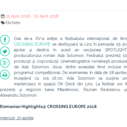
25 April 2018 - 30 April 2018
Etichete
Cea de-a XV-a ediţie a festivalului internaţional de film
CROSSING EUROPE
se desfăşoară la Linz în perioada 25-30
aprilie şi dedică în acest an secţiunea SPOTLIGHT
producătorului român Ada Solomon.
Festivalul prezintă 1
producţii şi coproducţii cinematografice româneşti produse
de Ada Solomon, două dintre aceastea fiind incluse în
programul competițional. De asemenea, în data de 28 aprilie,
începând cu ora 16.00, Ada Solomon va susţine un
masterclass în spaţiul OK Deck din Linz. La festival vor fi
prezenţi şi regizorii Ivana Mladenović, Răzvan Rădulescu şi
Alexandru Solomon.
Romanian Highlights
@ CROSSING EUROPE 2018
:
miercuri, 25 aprilie