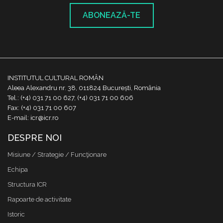
ABONEAZĂ-TE
INSTITUTUL CULTURAL ROMÂN
Aleea Alexandru nr. 38, 011824 București, România
Tel.: (+4) 031 71 00 627, (+4) 031 71 00 606
Fax: (+4) 031 71 00 607
E-mail: icr@icr.ro
DESPRE NOI
Misiune / Strategie / Funcţionare
Echipa
Structura ICR
Rapoarte de activitate
Istoric