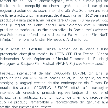
români din noul val al cinematografiei, care pun numele ţării pe
listele marilor competiţii de cinematografie ale lumii, dar şi cu
regizori şi actori de pe scena internaţională. Ada Solomon are zeci
de filme la activ, unul mai apreciat decât altul, numai în 2017 semnând
producţia a încă patru filme, printre care
Un pas în urma serafimilor
scris şi regizat de Daniel Sandu. Ada Solomon este şi primul
producător român cu un film nominalizat la Oscar,
Toni Erdmann
Ada Solomon este fondatorul și directorul Festivalului de Film NexT,
înființat în memoria lui Cristian Nemescu și Andrei Toncu.
Şi în acest an, Institutul Cultural Român de la Viena susţine
prezenţele cineaştilor români la LET’S CEE Film Festival, Vienna
Independent Shorts, Săptămânile Filmului European din Bosnia şi
Herţegovina, Sarajevo Film Festival, VIENNALE şi
this human world
.
Festivalul internaţional de film CROSSING EUROPE din Linz îşi
propune încă din 2004 să reunească anual, în luna aprilie, cei mai
ambiţioşi şi angajaţi creatori de film contemporan din Europa. Pe
durata festivalului, CROSSING EUROPE oferă atât oaspeţilor
internaţionali, cineaşti şi jurnalişti, reprezentanţilor din domeniul
filmului cât şi publicului autohton, iubitor de cinema, o selecţie de
160 de producţii remarcabile şi reprezentative din genurile: film
artistic, documentar şi scurtmetraj.