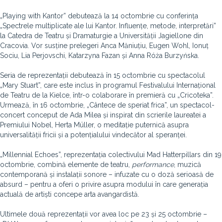
„Playing with Kantor” debutează la 14 octombrie cu conferința
„Spectrele multiplicate ale lui Kantor. Influențe, metode, interpretări”
la Catedra de Teatru și Dramaturgie a Universității Jagiellone din
Cracovia. Vor susține prelegeri Anca Măniuțiu, Eugen Wohl, Ionuț
Sociu, Lia Perjovschi, Katarzyna Fazan și Anna Róża Burzyńska.
Seria de reprezentații debutează în 15 octombrie cu spectacolul
„Mary Stuart”, care este inclus în programul Festivalului Internațional
de Teatru de la Kielce, într-o colaborare în premieră cu „Cricoteka”.
Urmează, în 16 octombrie, „Cântece de speriat frica”, un spectacol-
concert conceput de Ada Milea și inspirat din scrierile laureatei a
Premiului Nobel, Herta Müller, o meditație puternică asupra
universalității fricii și a potențialului vindecător al speranței.
„Millennial Echoes”, reprezentația colectivului Mad Hatterpillars din 19
octombrie, combină elemente de teatru,
performance
, muzică
contemporană și instalații sonore – infuzate cu o doză serioasă de
absurd – pentru a oferi o privire asupra modului în care generația
actuală de artiști concepe arta avangardistă.
Ultimele două reprezentații vor avea loc pe 23 și 25 octombrie –