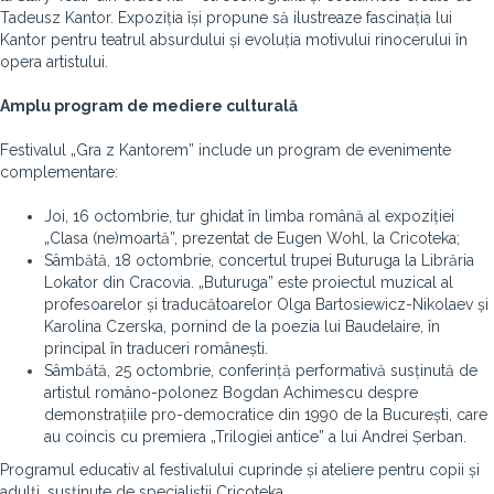
Tadeusz Kantor. Expoziția își propune să ilustreaze fascinația lui
Kantor pentru teatrul absurdului și evoluția motivului rinocerului în
opera artistului.
Amplu program de mediere culturală
Festivalul „Gra z Kantorem” include un program de evenimente
complementare:
Joi, 16 octombrie, tur ghidat în limba română al expoziției
„Clasa (ne)moartă”, prezentat de Eugen Wohl, la Cricoteka;
Sâmbătă, 18 octombrie, concertul trupei Buturuga la Librăria
Lokator din Cracovia. „Buturuga” este proiectul muzical al
profesoarelor și traducătoarelor Olga Bartosiewicz-Nikolaev și
Karolina Czerska, pornind de la poezia lui Baudelaire, în
principal în traduceri românești.
Sâmbătă, 25 octombrie, conferință performativă susținută de
artistul româno-polonez Bogdan Achimescu despre
demonstrațiile pro-democratice din 1990 de la București, care
au coincis cu premiera „Trilogiei antice” a lui Andrei Șerban.
Programul educativ al festivalului cuprinde și ateliere pentru copii și
adulți, susținute de specialiștii Cricoteka.