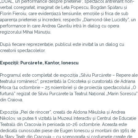
„DUAL, un performance despre prietenie”, spectacol antrenant non-
verbal coregrafiat, imaginat de Leta Popescu, Bogdan Spătaru și
Florin Fieroiu, care evidențiază tensiunile, emoțiile și frica de sub
aparența prieteniei și încrederii, respectiv „Diamond-like Lucidity”, un
performance în care Andrea Gavriliu intră în dialog cu opera
regizorului Mihai Mănuțiu.
După fiecare reprezentație, publicul este invitat la un dialog cu
creatorii spectacolelor.
Expoziții: Purcărete, Kantor, Ionescu
Programul este completat de expoziția „Silviu Purcărete – Repere ale
teatrului românesc”, prezentată la Cricoteka și curatoriată de Adriana
Moca (14 octombrie – 25 noiembrie) și de proiecția spectacolului „O
furtună” regizat de Silviu Purcărete la Teatrul Național „Marin Sorescu”
din Craiova.
Expoziția „Piei de rinocer”, creată de Aldona Mikulska și Andrea
Nikolov, va putea fi vizitată la Muzeul Interactiv și Centrul de Educație
Teatrală din Cracovia în perioada 10-26 octombrie. Aceasta este
dedicată cunoscutei piese de Eugen Ionescu și montării din 1961 de
la Stary Teatr din Cracovia – cu scenografia și costumele create de