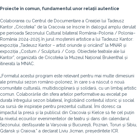
Proiecte în comun, fundamentul unor relații autentice
Colaborarea cu Centrul de Documentare a Creației lui Tadeusz
Kantor „Cricoteka” de la Cracovia se înscrie în dialogul amplu derulat
pe perioada Sezonului Cultural bilateral România–Polonia / Polonia–
România 2024-2025 în jurul moștenirii artistice a lui Tadeusz Kantor:
expoziția „Tadeusz Kantor – artist oriunde și oricând” la MNAR și
expoziția „Costum / Sculptură / Corp. Obiectele teatrale ale lui
Kantor”, organizată de Cricoteka la Muzeul Național Brukenthal și
itinerată la MNAC.
„Formatul acestui program este relevant pentru mai multe dimesiuni
ale primului sezon româno-polonez, în care s-a născut o nouă
comunitate culturală, multidisciplinară și solidară, cu un limbaj artistic
comun. Colaborările din sfera artelor performative au excelat pe
durata întregului sezon bilateral, înglobând contextul istoric și social
ca sursă de inspirație pentru prezentul cultural. Îmi doresc ca
impactul la presă și la publicul din Cracovia și Kielce să fie cel puțin
la nivelul ecourilor evenimentelor de teatru și dans din calendarul
Sezonului, desfășurate la Varșovia și București, Poznań, Toruń și Sibiu,
Gdańsk și Craiova.” a declarat Liviu Jicman, președintele ICR.