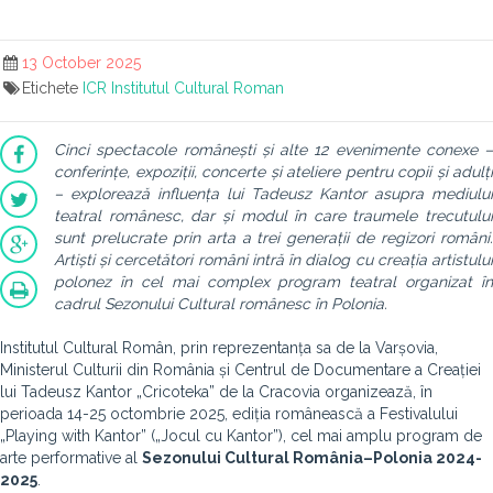
13 October 2025
Etichete
ICR
Institutul Cultural Roman
Cinci spectacole românești și alte 12 evenimente conexe –
conferințe, expoziții, concerte și ateliere pentru copii și adulți
– explorează influența lui Tadeusz Kantor asupra mediului
teatral românesc, dar și modul în care traumele trecutului
sunt prelucrate prin arta a trei generații de regizori români.
Artiști și cercetători români intră în dialog cu creația artistului
polonez în cel mai complex program teatral organizat în
cadrul Sezonului Cultural românesc în Polonia.
Institutul Cultural Român, prin reprezentanța sa de la Varșovia,
Ministerul Culturii din România și Centrul de Documentare a Creației
lui Tadeusz Kantor „Cricoteka” de la Cracovia organizează, în
perioada 14-25 octombrie 2025, ediția românească a Festivalului
„Playing with Kantor” („Jocul cu Kantor”), cel mai amplu program de
arte performative al
Sezonului Cultural România–Polonia 2024-
2025
.