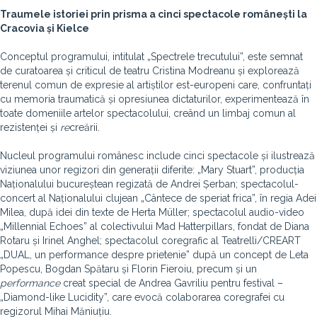
Traumele istoriei prin prisma a cinci spectacole românești la
Cracovia și Kielce
Conceptul programului, intitulat „Spectrele trecutului”, este semnat
de curatoarea și criticul de teatru Cristina Modreanu și explorează
terenul comun de expresie al artiștilor est-europeni care, confruntați
cu memoria traumatică și opresiunea dictaturilor, experimentează în
toate domeniile artelor spectacolului, creând un limbaj comun al
rezistenței și
re
creării.
Nucleul programului românesc include cinci spectacole și ilustrează
viziunea unor regizori din generații diferite: „Mary Stuart”, producția
Naționalului bucureștean regizată de Andrei Șerban; spectacolul-
concert al Naționalului clujean „Cântece de speriat frica”, în regia Adei
Milea, după idei din texte de Herta Müller; spectacolul audio-video
„Millennial Echoes” al colectivului Mad Hatterpillars, fondat de Diana
Rotaru și Irinel Anghel; spectacolul coregrafic al Teatrelli/CREART
„DUAL, un performance despre prietenie” după un concept de Leta
Popescu, Bogdan Spătaru și Florin Fieroiu, precum și un
performance
creat special de Andrea Gavriliu pentru festival –
„Diamond-like Lucidity”, care evocă colaborarea coregrafei cu
regizorul Mihai Măniuțiu.