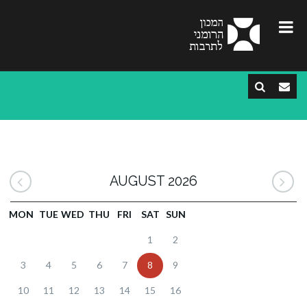
AUGUST 2026
MON
TUE
WED
THU
FRI
SAT
SUN
1
2
3
4
5
6
7
8
9
10
11
12
13
14
15
16