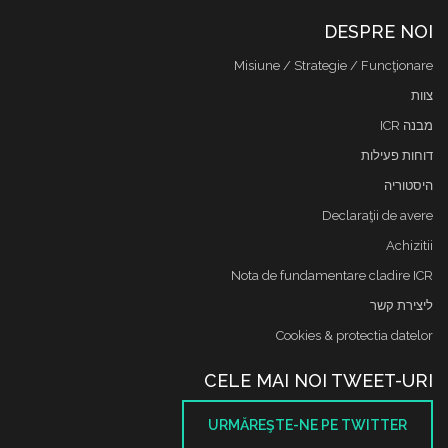
DESPRE NOI
Misiune / Strategie / Funcţionare
צוות
מבנה ICR
דוחות פעילות
היסטוריה
Declaraţii de avere
Achizitii
Nota de fundamentare cladire ICR
ליצירת קשר
Cookies & protectia datelor
CELE MAI NOI TWEET-URI
URMĂREŞTE-NE PE TWITTER