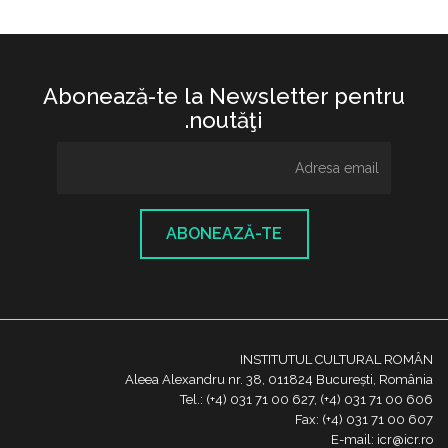
Abonează-te la Newsletter pentru
noutăţi.
ABONEAZĂ-TE
INSTITUTUL CULTURAL ROMÂN
Aleea Alexandru nr. 38, 011824 București, România
Tel.: (+4) 031 71 00 627, (+4) 031 71 00 606
Fax: (+4) 031 71 00 607
E-mail: icr@icr.ro