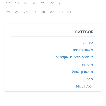
17
18
19
20
21
22
23
24
25
26
27
28
29
30
31
CATEGORII
ספרות
אמנות חזותית
אירועים מדעיים ואקדמיים
מוסיקה
תיאטרון ומחול
סרט
MULTIART