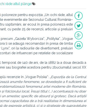
chi râde altul plânge
ei poloneze pentru expoziția „Un ochi râde, altul
lele evenimente ale Sezonului Cultural România–
atru săptămâni, iar ecoul în presa poloneză este
ant, cu peste 25 de recenzii, articole și preluări.
ii precum „Gazeta Wyborcza”, „Polityka”, „Vogue
tora li se adaugă recomandări în presa de limba
ynx”, ori la radiourile de divertisment, preluări
conturi de influenceri pe rețelele de socializare.
rc temporal de 140 de ani, de la 1882 la a doua decadă a
perei sau biografiei acestora pentru zbuciumatul secol XX.
mplă recenzie în „Vogue Polska”: „
Expoziția de la Centrul
rizează anumite fenomene, se dovedește a fi suficient de
re problematizează fenomenul artei moderne din România,
e și folclorului local. Însuși titlul (...) accentuează nu doar
și un amestec specific de absurd și grotesc. Dacă artiștii
tocmai capacitatea de a trăi realitatea în dimensiunea ei
e expresie artistică, ci și o strategie de supraviețuire.”