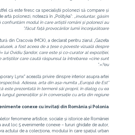
stfel că este firesc ca specialiștii polonezi să compare și
 de artă polonezi, notează în „Polityka”:
„involuntar, găsim
ă confruntăm modul în care artiștii români și polonezi au
făcut față provocărilor lumii înconjurătoare.”
ură din Cracovia (MCK), a declarat pentru ziarul „Gazeta
 Galusek, a fost aceea de a țese o poveste vizuală despre
i» lui Ovidiu Șandor, care este și co-curator al expoziției,
 artiștilor care caută răspunsul la întrebarea «cine sunt
”
.
eu?»
orary Lynx” această privire dinspre interior asupra artei
 perspectivă. Adesea, arta din așa-numita „Europă de Est”
că este prezentată în termenii săi proprii, în dialog cu ea
 lungul generațiilor și în conversație cu arta din regiune.”
enimente conexe cu invitați din România și Polonia
lelor fenomene artistice, sociale și istorice ale României
u avut loc 5 evenimente conexe – tururi ghidate de autor,
supra actului de a colecționa, modului în care spațiul urban