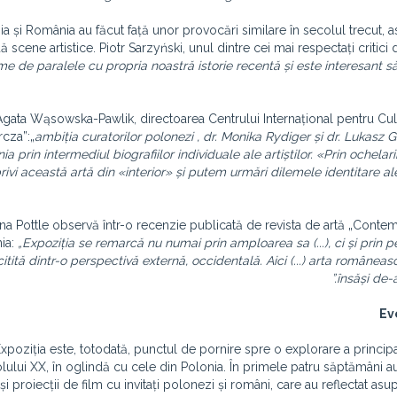
ia și România au făcut față unor provocări similare în secolul trecut, a
 scene artistice. Piotr Sarzyński, unul dintre cei mai respectați critici
me de paralele cu propria noastră istorie recentă și este interesant s
Agata Wąsowska-Pawlik, directoarea Centrului Internațional pentru Cult
cza”:
„
ambiția curatorilor polonezi , dr. Monika Rydiger și dr. Lukasz
a prin intermediul biografiilor individuale ale artiștilor. «Prin ochelari
ivi această artă din «interior» și putem urmări dilemele identitare ale
na Pottle observă într-o recenzie publicată de revista de artă „Contemp
ia:
„Expoziția se remarcă nu numai prin amploarea sa (...), ci și prin
citită dintr-o perspectivă externă, occidentală. Aici (...) arta româneas
însăși de-a
Ev
xpoziția este, totodată, punctul de pornire spre o explorare a principa
lului XX, în oglindă cu cele din Polonia. În primele patru săptămâni a
 și proiecții de film cu invitați polonezi și români, care au reflectat a