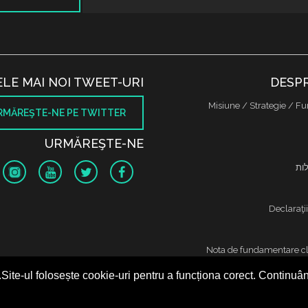
ELE MAI NOI TWEET-URI
DESPR
Misiune / Strategie / Fu
RMĂREŞTE-NE PE TWITTER
URMĂREŞTE-NE
לות
Declaraţi
Nota de fundamentare cl
ר
Site-ul folosește cookie-uri pentru a funcționa corect. Continuând
Cookies & protect