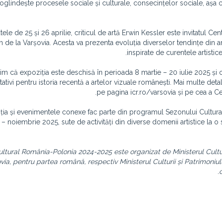
oglindește procesele sociale și culturale, consecințelor sociale, așa cum
tele de 25 și 26 aprilie, criticul de artă Erwin Kessler este invitatul Cent
de la Varșovia. Acesta va prezenta evoluția diverselor tendințe din art
inspirate de curentele artistic
im că expoziția este deschisă în perioada 8 martie – 20 iulie 2025 și
ativi pentru istoria recentă a artelor vizuale românești. Mai multe de
pe pagina icr.ro/varsovia și pe cea a C
ția și evenimentele conexe fac parte din programul Sezonului Cultur
– noiembrie 2025, sute de activități din diverse domenii artistice la o s
ltural România-Polonia 2024-2025 este organizat de Ministerul Culturi
via, pentru partea română, respectiv Ministerul Culturii și Patrimoniulu