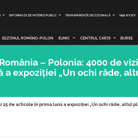
ליצירת קשר
TRANSPARENȚĂ DECIZIONALĂ
INFORMAȚII DE INTERES PUBLIC
מ
SEZONUL ROMÂNO-POLON
EUNIC
CENTRUL CĂRŢII
BURSE
omânia – Polonia: 4000 de vizita
 a expoziției „Un ochi râde, alt
25 de articole în prima lună a expoziției „Un ochi râde, altul pl