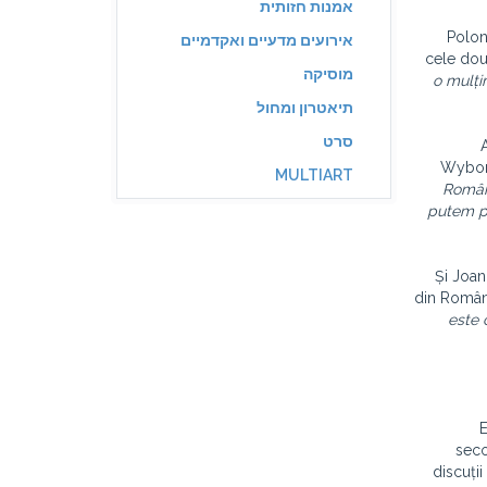
אמנות חזותית
Polon
אירועים מדעיים ואקדמיים
cele două
מוסיקה
o mulți
תיאטרון ומחול
סרט
Wybor
MULTIART
Români
putem pr
Și Joan
din Român
este 
E
seco
discuții