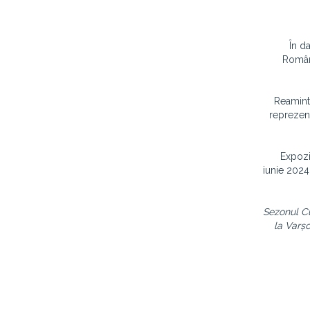
În da
Român 
Reamint
reprezent
Expozi
iunie 2024 
Sezonul Cu
la Varșo