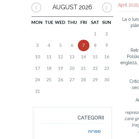
AUGUST 2026
La o lun
MON
TUE
WED
THU
FRI
SAT
SUN
plân
1
2
3
4
5
6
7
8
9
Retr
10
11
12
13
14
15
16
Polska
engleză, 
17
18
19
20
21
22
23
24
25
26
27
28
29
30
Crit
sec
31
A
reprez
CATEGORII
care gra
tra
ספרות