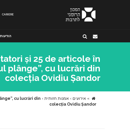
CARIERE
הודעות
tori și 25 de articole în
ul plânge”, cu lucrări din
colecția Ovidiu Șandor
»
אירועים
›
אמנות חזותית
›
ânge”, cu lucrări din
colecția Ovidiu Șandor