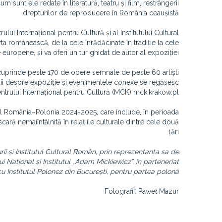
 sunt ele redate în literatură, teatru și film, restrângerii
drepturilor de reproducere în România ceaușistă.
rului Internațional pentru Cultură și al Institutului Cultural
a românească, de la cele înrădăcinate în tradiție la cele
e europene, și va oferi un tur ghidat de autor al expoziției.
 cuprinde peste 170 de opere semnate de peste 60 artiști
talii despre expoziție și evenimentele conexe se regăsesc
entrului Internațional pentru Cultură (MCK) mck.krakow.pl.
al România–Polonia 2024-2025, care include, în perioada
cară nemaiîntâlnită în relațiile culturale dintre cele două
țări.
i și Institutul Cultural Român, prin reprezentanța sa de
i Național și Institutul „Adam Mickiewicz”, în parteneriat
cu Institutul Polonez din București, pentru partea polonă.
Fotografii: Paweł Mazur