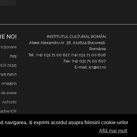
E NOI
INSTITUTUL CULTURAL ROMÂN
Aleea Alexandru nr. 38, 011824 București,
ncţionare
România
Tel.: (+4) 031 71 00 627, (+4) 031 71 00 606
צוות
Fax: (+4) 031 71 00 607
מבנה ICR
E-mail: icr@icr.ro
דוחות פעי
היסטוריה
i de avere
Achizitii
adire ICR
ליצירת קש
 navigarea, iți exprimi acordul asupra folosirii cookie-urilor.
ia datelor
Află mai mult