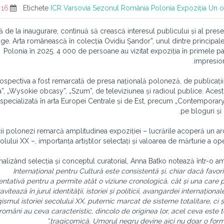
16 April 2025
Etichete
ICR Varsovia
Sezonul România Polonia
Expoziția Un o
ă de la inaugurare, continuă să crească interesul publicului și al pres
ge. Arta românească în colecția Ovidiu Șandor”, unul dintre principa
Polonia în 2025. 4 000 de persoane au vizitat expoziția în primele p
impresion
ospectiva a fost remarcată de presa națională poloneză, de publicaț
”, „Wysokie obcasy”, „Szum”, de televiziunea și radioul publice. Aces
specializată în arta Europei Centrale și de Est, precum „Contemporary L
pe bloguri și 
icii polonezi remarcă amplitudinea expoziției – lucrările acoperă un a
olului XX –, importanța artiștilor selectați și valoarea de mărturie a o
nalizând selecția și conceptul curatorial, Anna Batko notează într-o a
Internațional pentru Cultură este consistentă și, chiar dacă favo
entativă pentru a permite atât o viziune cronologică, cât și una ca
vitează în jurul identității, istoriei și politicii, avangardei internațional
gismul istoriei secolului XX, puternic marcat de sisteme totalitare, ci 
români au ceva caracteristic, dincolo de originea lor, acel ceva este 
tragicomică. Umorul negru devine aici nu doar o formă d