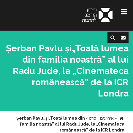
Șerban Pavlu și„Toată lumea
din familia noastră” al lui
Radu Jude, la „Cinemateca
românească” de la ICR
Londra
»
אירועים
›
סרט
›
Șerban Pavlu și„Toată lumea din
familia noastră” al lui Radu Jude, la „Cinemateca
românească” de la ICR Londra