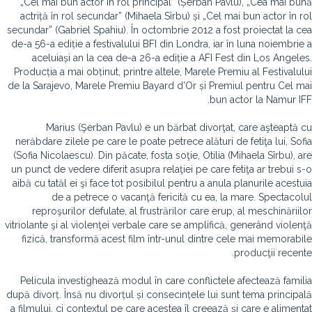
„Cel mai bun actor în rol principal” (Șerban Pavlu), „Cea mai bună
actriță în rol secundar” (Mihaela Sîrbu) și „Cel mai bun actor în rol
secundar” (Gabriel Spahiu). În octombrie 2012 a fost proiectat la cea
de-a 56-a ediție a festivalului BFI din Londra, iar în luna noiembrie a
aceluiași an la cea de-a 26-a ediție a AFI Fest din Los Angeles.
Producția a mai obținut, printre altele, Marele Premiu al Festivalului
de la Sarajevo, Marele Premiu Bayard d’Or și Premiul pentru Cel mai
bun actor la Namur IFF.
Marius (Şerban Pavlu) e un bărbat divorţat, care aşteaptă cu
nerăbdare zilele pe care le poate petrece alături de fetiţa lui, Sofia
(Sofia Nicolaescu). Din păcate, fosta soţie, Otilia (Mihaela Sîrbu), are
un punct de vedere diferit asupra relaţiei pe care fetiţa ar trebui s-o
aibă cu tatăl ei şi face tot posibilul pentru a anula planurile acestuia
de a petrece o vacanţă fericită cu ea, la mare. Spectacolul
reproşurilor defulate, al frustrărilor care erup, al meschinăriilor
vitriolante şi al violenţei verbale care se amplifică, generând violenţă
fizică, transformă acest film într-unul dintre cele mai memorabile
producţii recente.
Pelicula investighează modul în care conflictele afectează familia
după divorț. Însă nu divorțul și consecințele lui sunt tema principală
a filmului, ci contextul pe care acestea îl creează și care e alimentat