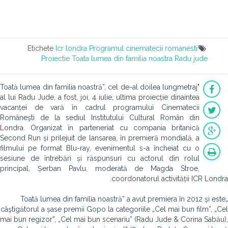
Etichete
Icr londra
Programul cinematecii romanesti
Proiectie
Toata lumea din familia noastra
Radu jude
"Toată lumea din familia noastră”, cel de-al doilea lungmetraj
al lui Radu Jude, a fost, joi, 4 iulie, ultima proiecție dinaintea
vacanței de vară în cadrul programului Cinematecii
Româneşti de la sediul Institutului Cultural Român din
Londra. Organizat în parteneriat cu compania britanică
Second Run și prilejuit de lansarea, în premieră mondială, a
filmului pe format Blu-ray, evenimentul s-a încheiat cu o
sesiune de întrebări și răspunsuri cu actorul din rolul
principal, Șerban Pavlu, moderată de Magda Stroe,
coordonatorul activității ICR Londra.
„Toată lumea din familia noastră” a avut premiera în 2012 şi este
câştigătorul a șase premii Gopo la categoriile „Cel mai bun film”, „Cel
mai bun regizor”, „Cel mai bun scenariu” (Radu Jude & Corina Sabău),