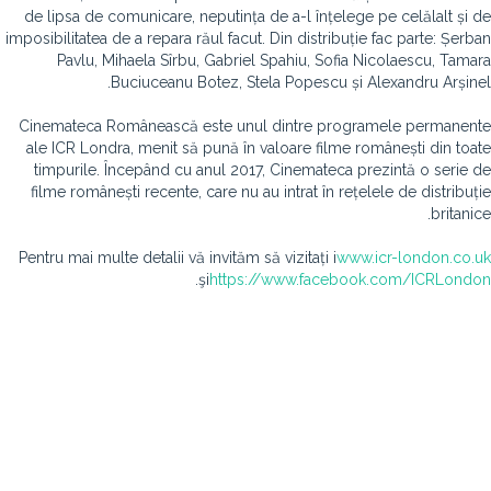
de lipsa de comunicare, neputința de a-l înțelege pe celălalt și de
imposibilitatea de a repara răul facut. Din distribuție fac parte: Șerban
Pavlu, Mihaela Sîrbu, Gabriel Spahiu, Sofia Nicolaescu, Tamara
Buciuceanu Botez, Stela Popescu și Alexandru Arșinel.
Cinemateca Românească este unul dintre programele permanente
ale ICR Londra, menit să pună în valoare filme românești din toate
timpurile. Începând cu anul 2017, Cinemateca prezintă o serie de
filme românești recente, care nu au intrat în rețelele de distribuție
britanice.
Pentru mai multe detalii vă invităm să vizitați i
www.icr-london.co.uk
.
şi
https://www.facebook.com/ICRLondon