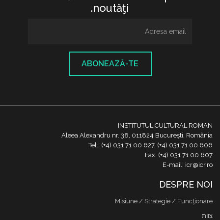
noutăţi.
ABONEAZĂ-TE
INSTITUTUL CULTURAL ROMÂN
Aleea Alexandru nr. 38, 011824 București, România
Tel.: (+4) 031 71 00 627, (+4) 031 71 00 606
Fax: (+4) 031 71 00 607
E-mail: icr@icr.ro
DESPRE NOI
Misiune / Strategie / Funcţionare
צוות