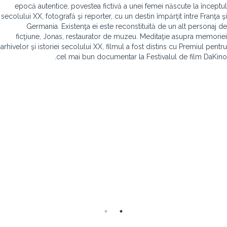
epocă autentice, povestea fictivă a unei femei născute la începtul
secolului XX, fotografă şi reporter, cu un destin împărţit între Franţa şi
Germania. Existenţa ei este reconstituită de un alt personaj de
ficţiune, Jonas, restaurator de muzeu. Meditaţie asupra memoriei
arhivelor şi istoriei secolului XX, filmul a fost distins cu Premiul pentru
cel mai bun documentar la Festivalul de film DaKino.