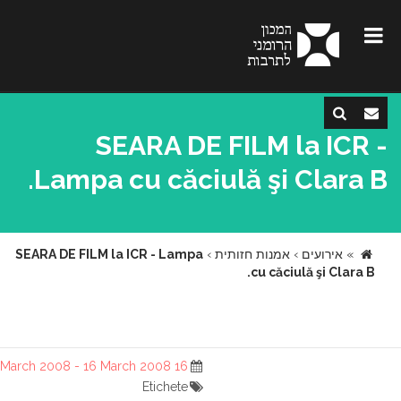
SEARA DE FILM la ICR -
Lampa cu căciulă şi Clara B.
»
אירועים
›
אמנות חזותית
›
SEARA DE FILM la ICR - Lampa
cu căciulă şi Clara B.
16 March 2008 - 16 March 2008
Etichete