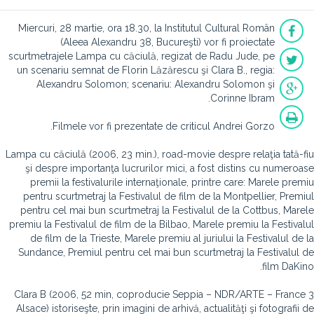
Miercuri, 28 martie, ora 18.30, la Institutul Cultural Român
(Aleea Alexandru 38, Bucureşti) vor fi proiectate
scurtmetrajele Lampa cu căciulă, regizat de Radu Jude, pe
un scenariu semnat de Florin Lăzărescu şi Clara B., regia:
Alexandru Solomon; scenariu: Alexandru Solomon şi
Corinne Ibram.
Filmele vor fi prezentate de criticul Andrei Gorzo.
Lampa cu căciulă (2006, 23 min.), road-movie despre relaţia tată-fiu
şi despre importanţa lucrurilor mici, a fost distins cu numeroase
premii la festivalurile internaţionale, printre care: Marele premiu
pentru scurtmetraj la Festivalul de film de la Montpellier, Premiul
pentru cel mai bun scurtmetraj la Festivalul de la Cottbus, Marele
premiu la Festivalul de film de la Bilbao, Marele premiu la Festivalul
de film de la Trieste, Marele premiu al juriului la Festivalul de la
Sundance, Premiul pentru cel mai bun scurtmetraj la Festivalul de
film DaKino.
Clara B (2006, 52 min, coproducie Seppia – NDR/ARTE – France 3
Alsace) istoriseşte, prin imagini de arhivă, actualităţi şi fotografii de