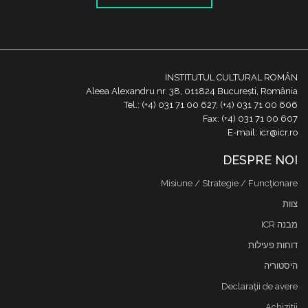
INSTITUTUL CULTURAL ROMÂN
Aleea Alexandru nr. 38, 011824 București, România
Tel.: (+4) 031 71 00 627, (+4) 031 71 00 606
Fax: (+4) 031 71 00 607
E-mail: icr@icr.ro
DESPRE NOI
Misiune / Strategie / Funcţionare
צוות
מבנה ICR
דוחות פעילות
היסטוריה
Declaraţii de avere
Achizitii