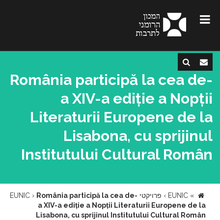
România participă la cea de-
a XIV-a ediție a Nopții
Literaturii Europene de la
Lisabona, cu sprijinul
Institutului Cultural Român
»
EUNIC
›
פרויקטי EUNIC
România participă la cea de-
›
a XIV-a ediție a Nopții Literaturii Europene de la
Lisabona, cu sprijinul Institutului Cultural Român