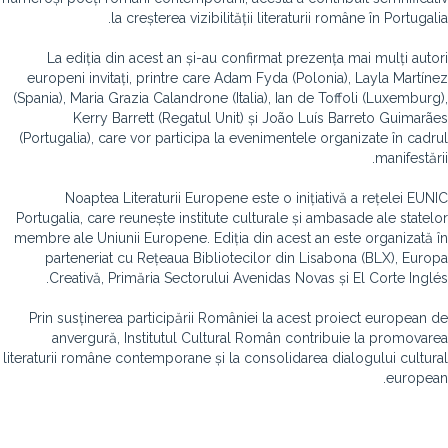
la creșterea vizibilității literaturii române în Portugalia.
La ediția din acest an și-au confirmat prezența mai mulți autori
europeni invitați, printre care Adam Fyda (Polonia), Layla Martínez
(Spania), Maria Grazia Calandrone (Italia), Ian de Toffoli (Luxemburg),
Kerry Barrett (Regatul Unit) și João Luís Barreto Guimarães
(Portugalia), care vor participa la evenimentele organizate în cadrul
manifestării.
Noaptea Literaturii Europene este o inițiativă a rețelei EUNIC
Portugalia, care reunește institute culturale și ambasade ale statelor
membre ale Uniunii Europene. Ediția din acest an este organizată în
parteneriat cu Rețeaua Bibliotecilor din Lisabona (BLX), Europa
Creativă, Primăria Sectorului Avenidas Novas și El Corte Inglés.
Prin susținerea participării României la acest proiect european de
anvergură, Institutul Cultural Român contribuie la promovarea
literaturii române contemporane și la consolidarea dialogului cultural
european.