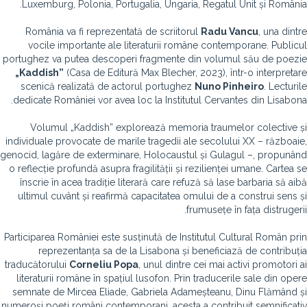
Luxemburg, Polonia, Portugalia, Ungaria, Regatul Unit și România.
România va fi reprezentată de scriitorul
Radu Vancu
, una dintre
vocile importante ale literaturii române contemporane. Publicul
portughez va putea descoperi fragmente din volumul său de poezie
„Kaddish”
(Casa de Editură Max Blecher, 2023), într-o interpretare
scenică realizată de actorul portughez
Nuno Pinheiro
. Lecturile
dedicate României vor avea loc la Institutul Cervantes din Lisabona.
Volumul „Kaddish” explorează memoria traumelor colective și
individuale provocate de marile tragedii ale secolului XX – războaie,
genocid, lagăre de exterminare, Holocaustul și Gulagul –, propunând
o reflecție profundă asupra fragilității și rezilienței umane. Cartea se
înscrie în acea tradiție literară care refuză să lase barbaria să aibă
ultimul cuvânt și reafirmă capacitatea omului de a construi sens și
frumusețe în fața distrugerii.
Participarea României este susținută de Institutul Cultural Român prin
reprezentanța sa de la Lisabona și beneficiază de contribuția
traducătorului
Corneliu Popa
, unul dintre cei mai activi promotori ai
literaturii române în spațiul lusofon. Prin traducerile sale din opere
semnate de Mircea Eliade, Gabriela Adameșteanu, Dinu Flămând și
numeroși poeți români contemporani, acesta a contribuit semnificativ