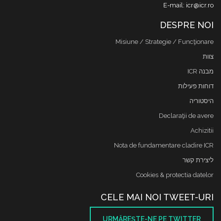
E-mail: icr@icr.ro
DESPRE NOI
Misiune / Strategie / Funcţionare
צוות
מבנה ICR
דוחות פעילות
היסטוריה
Declaraţii de avere
Achizitii
Nota de fundamentare cladire ICR
ליצירת קשר
Cookies & protectia datelor
CELE MAI NOI TWEET-URI
URMĂREŞTE-NE PE TWITTER