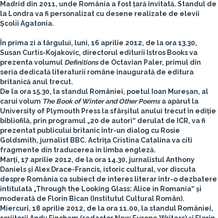
Madrid din 2011, unde România a fost țară invitată. Standul de
la Londra va fi personalizat cu desene realizate de elevii
Școlii Agatonia.
În prima zi a târgului, luni, 16 aprilie 2012, de la ora 13.30,
Susan Curtis-Kojakovic
, directorul editurii Istros Books va
prezenta volumul
Definitions
de
Octavian Paler
, primul din
seria dedicată literaturii române inaugurată de editura
britanică anul trecut.
De la ora 15.30, la standul României, poetul
Ioan Mureșan
, al
carui volum
The Book of Winter and Other Poems
a apărut la
University of Plymouth Press la sfârșitul anului trecut în ediție
bibliofilă, prin programul „20 de autori“ derulat de ICR, va fi
prezentat publicului britanic într-un dialog cu
Rosie
Goldsmith
, jurnalist BBC. Actriţa
Cristina Catalina
va citi
fragmente din traducerea în limba engleză.
Marți, 17 aprilie 2012, de la ora 14.30, jurnalistul
Anthony
Daniels
și
Alex Drace-Francis
, istoric cultural, vor discuta
despre România ca subiect de interes literar într-o dezbatere
intitulată
„Through the Looking Glass: Alice in Romania“
și
moderată de
Florin Bican
(Institutul Cultural Român).
Miercuri, 18 aprilie 2012, de la ora 11.00, la standul României,