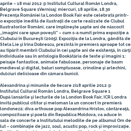
aprile – 18 mai 2012
@
Institutul Cultural Român Londra
,
Belgrave Square 1
Vernisaj: miercuri, 18 aprilie, 18.30
Prezenţa României la London Book Fair este celebrată printr-
o expoziţie inedită de ilustraţii de carte realizate de Clubul
Ilustratorilor Români, care împlineşte şapte ani de născocit
,,imagini care spun poveşti” – cum s-a numit prima expoziţie a
Clubului în Bucureşti (2005). Expoziţia de la Londra, gândită de
Stela Lie şi Irina Dobrescu, prezintă în premieră aproape tot ce
au tipărit membrii Clubului în cei şapte ani de existenţă, în cărţi
individuale sau în antologia Bookătăria de texte şi imagini 1:
peisaje fantastice, animale fabuloase, personaje de basm
medieval şi digital, baluri somptuoase, crinoline şi arlechini,
dulciuri delicioase din cămara bunicii.
Alexandrina şi minunile de fiecare zi
18 aprilie 2012
@
Institutul Cultural Român Londra
, Belgrave Square 1
După lansările şi lecturile de la London Book Fair, ICR Londra
invită publicul cititor și meloman la un concert în premieră
londoneză: diva arthouse pop Alexandrina Hristov, cântăreaţă,
compozitoare şi poetă din Republica Moldova, va aduce în
sala de concerte a Institutului melodiile de pe albumul Om de
lut – combinaţie de jazz, soul, acustic pop, rock şi improvizaţie.