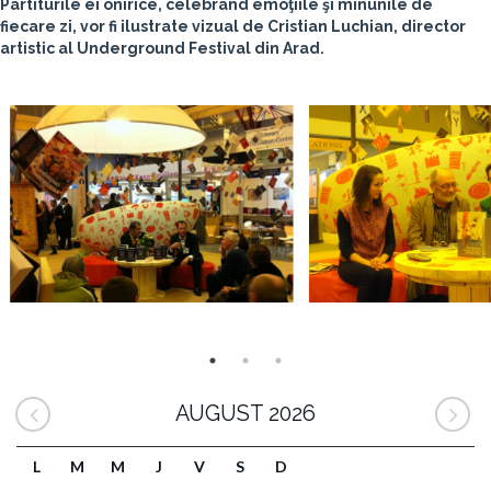
Partiturile ei onirice, celebrând emoţiile şi minunile de
fiecare zi, vor fi ilustrate vizual de Cristian Luchian, director
artistic al Underground Festival din Arad.
AUGUST 2026
L
M
M
J
V
S
D