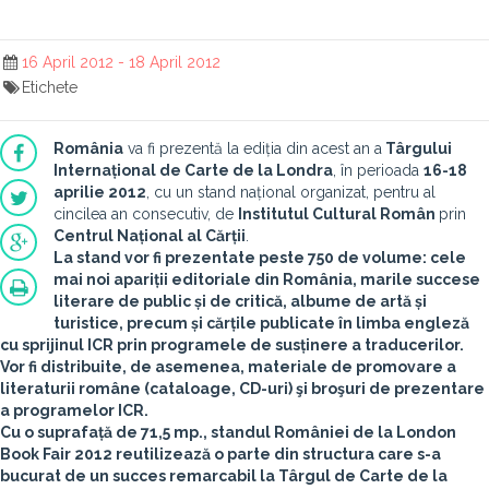
16 April 2012 - 18 April 2012
Etichete
România
va fi prezentă la ediția din acest an a
Târgului
Internațional de Carte de la Londra
, în perioada
16-18
aprilie 2012
, cu un stand național organizat, pentru al
cincilea an consecutiv, de
Institutul Cultural Român
prin
Centrul Național al Cărții
.
La stand vor fi prezentate
peste 750 de volume
: cele
mai noi apariții editoriale din România, marile succese
literare de public și de critică, albume de artă și
turistice, precum și cărțile publicate în limba engleză
cu sprijinul ICR prin programele de susținere a traducerilor.
Vor fi distribuite, de asemenea, materiale de promovare a
literaturii române (cataloage, CD-uri) şi broşuri de prezentare
a programelor ICR.
Cu o suprafață de 71,5 mp., standul României de la London
Book Fair 2012 reutilizează o parte din structura care s-a
bucurat de un succes remarcabil la Târgul de Carte de la