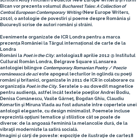
scriitorii
Andy Fincham
(redactor New Europe Writers) și
Florin
Bican
vor prezenta volumul
Bucharest Tales: A Collection of
Central European Contemporary Writing
(New Europe Writers,
2010), o antologie de povestiri și poeme despre România și
București scrise de autori români și străini.
Evenimente organizate de ICR Londra pentru a marca
prezența României la Târgul internațional de carte de la
Londra
Români la
Poet in the City
: antologia
18 aprilie 2012
@
Institutul
Cultural Român Londra
, Belgrave Square 1
Lansarea
antologiei bilingve
Contemporary Romanian Poetry / Poezie
românească de azi
este apogeul lecturilor în oglindă cu poeţi
români şi britanici, organizate în 2011 de ICR în colaborare cu
organizația
Poet in the City
. Seratele s-au dovedit magnetice
pentru audienţă, astfel încât textele poeţilor
Andrei Bodiu,
Denisa Comănescu, Vasile Gârneţ, Bogdan Ghiu, Claudiu
Komartin
şi
Miruna Vlada
au fost adunate între copertele unei
antologii elegante, cu design minimalist. Poemele incluse
reprezintă opţiuni tematice şi stilistice cât se poate de
diverse: de la angoasă feminină la melancolie dură, de la
vibraţii moderniste la satiră socială.
Imagini şi cărţi de poveste: expoziţie de ilustraţie de carte
18