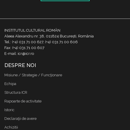
INSTITUTUL CULTURAL ROMÂN
Aleea Alexandru nr. 38, 011824 București, România
Tel.: (+4) 031 71 00 627, (+4) 031 71 00 606
Fax: (+4) 031 71 00 607
E-mail: icr@icr.ro
DESPRE NOI
Misiune / Strategie / Funcţionare
Echipa
Structura ICR
Rapoarte de activitate
Istoric
Declaraţii de avere
Achizitii